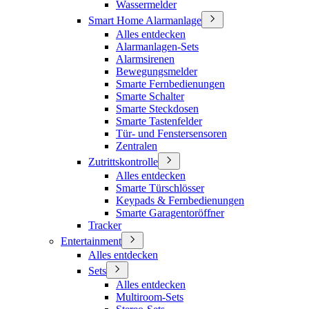
Wassermelder
Smart Home Alarmanlage
Alles entdecken
Alarmanlagen-Sets
Alarmsirenen
Bewegungsmelder
Smarte Fernbedienungen
Smarte Schalter
Smarte Steckdosen
Smarte Tastenfelder
Tür- und Fenstersensoren
Zentralen
Zutrittskontrolle
Alles entdecken
Smarte Türschlösser
Keypads & Fernbedienungen
Smarte Garagentoröffner
Tracker
Entertainment
Alles entdecken
Sets
Alles entdecken
Multiroom-Sets