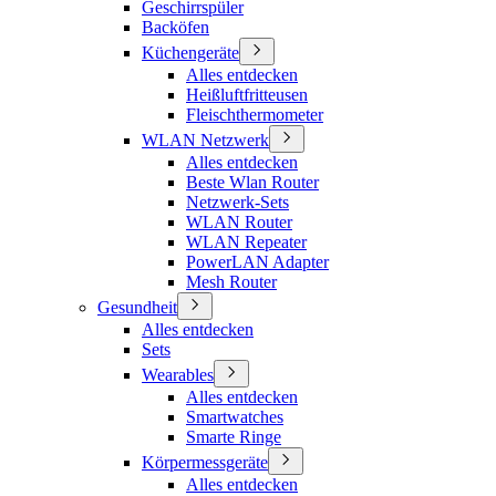
Geschirrspüler
Backöfen
Küchengeräte
Alles entdecken
Heißluftfritteusen
Fleischthermometer
WLAN Netzwerk
Alles entdecken
Beste Wlan Router
Netzwerk-Sets
WLAN Router
WLAN Repeater
PowerLAN Adapter
Mesh Router
Gesundheit
Alles entdecken
Sets
Wearables
Alles entdecken
Smartwatches
Smarte Ringe
Körpermessgeräte
Alles entdecken