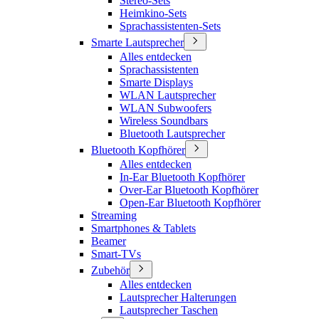
Stereo-Sets
Heimkino-Sets
Sprachassistenten-Sets
Smarte Lautsprecher
Alles entdecken
Sprachassistenten
Smarte Displays
WLAN Lautsprecher
WLAN Subwoofers
Wireless Soundbars
Bluetooth Lautsprecher
Bluetooth Kopfhörer
Alles entdecken
In-Ear Bluetooth Kopfhörer
Over-Ear Bluetooth Kopfhörer
Open-Ear Bluetooth Kopfhörer
Streaming
Smartphones & Tablets
Beamer
Smart-TVs
Zubehör
Alles entdecken
Lautsprecher Halterungen
Lautsprecher Taschen