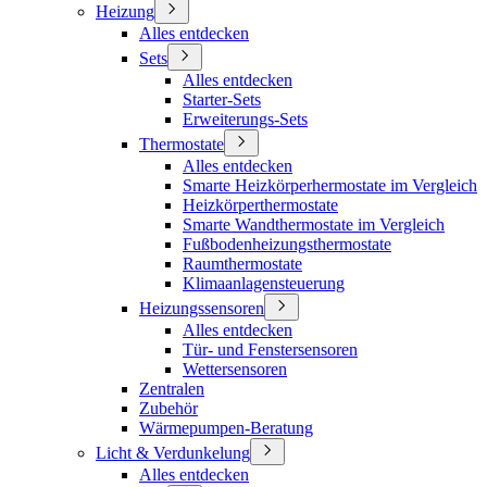
Heizung
Alles entdecken
Sets
Alles entdecken
Starter-Sets
Erweiterungs-Sets
Thermostate
Alles entdecken
Smarte Heizkörperhermostate im Vergleich
Heizkörperthermostate
Smarte Wandthermostate im Vergleich
Fußbodenheizungsthermostate
Raumthermostate
Klimaanlagensteuerung
Heizungssensoren
Alles entdecken
Tür- und Fenstersensoren
Wettersensoren
Zentralen
Zubehör
Wärmepumpen-Beratung
Licht & Verdunkelung
Alles entdecken