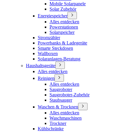
Mobile Solarpanele
Solar Zubehör
Energiespeicher
Alles entdecken
Powerstationen
Solarspeicher
Stromzähler
Powerbanks & Ladegeräte
Smarte Steckdosen
Wallboxen
Solaranlagen-Beratung
Haushaltsgeräte
Alles entdecken
Reinigen
Alles entdecken
Saugroboter
Saugroboter-Zubehör
Staubsauger
Waschen & Trocknen
Alles entdecken
Waschmaschinen
Trockner
Kühlschränke