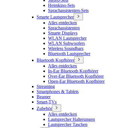
Stereo-Sets
Heimkino-Sets
Sprachassistenten-Sets
Smarte Lautsprecher
Alles entdecken
Sprachassistenten
Smarte Displays
WLAN Lautsprecher
WLAN Subwoofers
Wireless Soundbars
Bluetooth Lautsprecher
Bluetooth Kopfhörer
Alles entdecken
In-Ear Bluetooth Kopfhörer
Over-Ear Bluetooth Kopfhörer
Open-Ear Bluetooth Kopfhörer
Streaming
Smartphones & Tablets
Beamer
Smart-TVs
Zubehör
Alles entdecken
Lautsprecher Halterungen
Lautsprecher Taschen