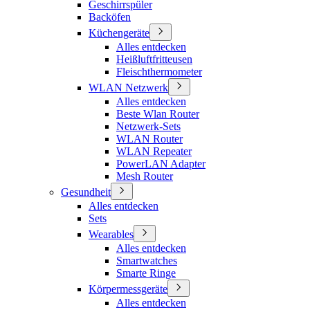
Geschirrspüler
Backöfen
Küchengeräte
Alles entdecken
Heißluftfritteusen
Fleischthermometer
WLAN Netzwerk
Alles entdecken
Beste Wlan Router
Netzwerk-Sets
WLAN Router
WLAN Repeater
PowerLAN Adapter
Mesh Router
Gesundheit
Alles entdecken
Sets
Wearables
Alles entdecken
Smartwatches
Smarte Ringe
Körpermessgeräte
Alles entdecken