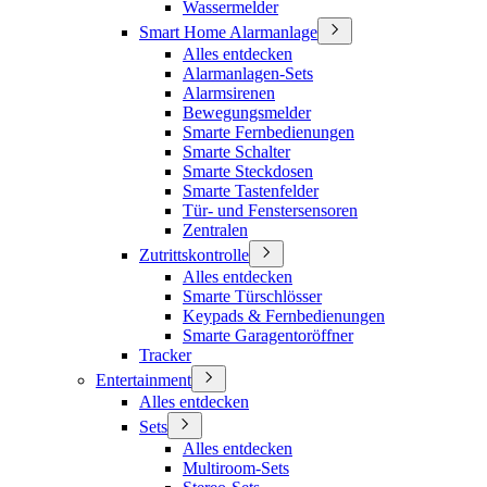
Wassermelder
Smart Home Alarmanlage
Alles entdecken
Alarmanlagen-Sets
Alarmsirenen
Bewegungsmelder
Smarte Fernbedienungen
Smarte Schalter
Smarte Steckdosen
Smarte Tastenfelder
Tür- und Fenstersensoren
Zentralen
Zutrittskontrolle
Alles entdecken
Smarte Türschlösser
Keypads & Fernbedienungen
Smarte Garagentoröffner
Tracker
Entertainment
Alles entdecken
Sets
Alles entdecken
Multiroom-Sets