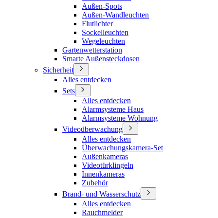
Außen-Spots
Außen-Wandleuchten
Flutlichter
Sockelleuchten
Wegeleuchten
Gartenwetterstation
Smarte Außensteckdosen
Sicherheit
Alles entdecken
Sets
Alles entdecken
Alarmsysteme Haus
Alarmsysteme Wohnung
Videoüberwachung
Alles entdecken
Überwachungskamera-Set
Außenkameras
Videotürklingeln
Innenkameras
Zubehör
Brand- und Wasserschutz
Alles entdecken
Rauchmelder