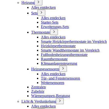
Heizung
Alles entdecken
Sets
Alles entdecken
Starter-Sets
Erweiterungs-Sets
Thermostate
Alles entdecken
Smarte Heizkörperhermostate im Vergleich
Heizkörperthermostate
Smarte Wandthermostate im Vergleich
Fußbodenheizungsthermostate
Raumthermostate
Klimaanlagensteuerung
Heizungssensoren
Alles entdecken
Tür- und Fenstersensoren
Wettersensoren
Zentralen
Zubehör
Wärmepumpen-Beratung
Licht & Verdunkelung
Alles entdecken