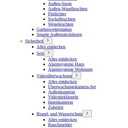
Außen-Spots
Außen-Wandleuchten
Flutlichter
Sockelleuchten
Wegeleuchten
Gartenwetterstation
Smarte Außensteckdosen
Sicherheit
Alles entdecken
Sets
Alles entdecken
Alarmsysteme Haus
Alarmsysteme Wohnung
Videoüberwachung
Alles entdecken
Überwachungskamera-Set
Außenkameras
Videotürklingeln
Innenkameras
Zubehör
Brand- und Wasserschutz
Alles entdecken
Rauchmelder