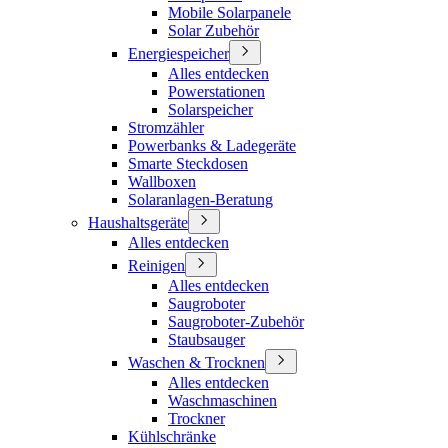
Mobile Solarpanele
Solar Zubehör
Energiespeicher
Alles entdecken
Powerstationen
Solarspeicher
Stromzähler
Powerbanks & Ladegeräte
Smarte Steckdosen
Wallboxen
Solaranlagen-Beratung
Haushaltsgeräte
Alles entdecken
Reinigen
Alles entdecken
Saugroboter
Saugroboter-Zubehör
Staubsauger
Waschen & Trocknen
Alles entdecken
Waschmaschinen
Trockner
Kühlschränke