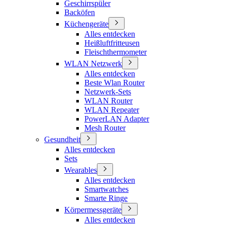
Geschirrspüler
Backöfen
Küchengeräte
Alles entdecken
Heißluftfritteusen
Fleischthermometer
WLAN Netzwerk
Alles entdecken
Beste Wlan Router
Netzwerk-Sets
WLAN Router
WLAN Repeater
PowerLAN Adapter
Mesh Router
Gesundheit
Alles entdecken
Sets
Wearables
Alles entdecken
Smartwatches
Smarte Ringe
Körpermessgeräte
Alles entdecken