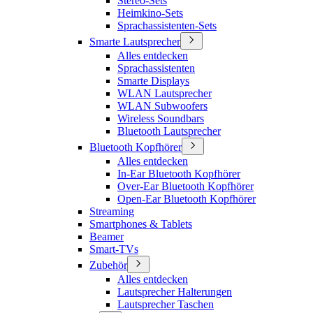
Stereo-Sets
Heimkino-Sets
Sprachassistenten-Sets
Smarte Lautsprecher
Alles entdecken
Sprachassistenten
Smarte Displays
WLAN Lautsprecher
WLAN Subwoofers
Wireless Soundbars
Bluetooth Lautsprecher
Bluetooth Kopfhörer
Alles entdecken
In-Ear Bluetooth Kopfhörer
Over-Ear Bluetooth Kopfhörer
Open-Ear Bluetooth Kopfhörer
Streaming
Smartphones & Tablets
Beamer
Smart-TVs
Zubehör
Alles entdecken
Lautsprecher Halterungen
Lautsprecher Taschen