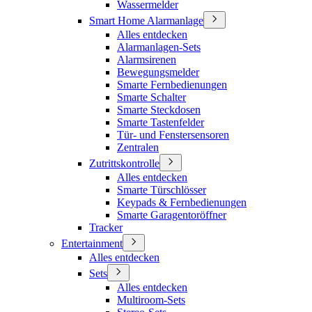
Wassermelder
Smart Home Alarmanlage
Alles entdecken
Alarmanlagen-Sets
Alarmsirenen
Bewegungsmelder
Smarte Fernbedienungen
Smarte Schalter
Smarte Steckdosen
Smarte Tastenfelder
Tür- und Fenstersensoren
Zentralen
Zutrittskontrolle
Alles entdecken
Smarte Türschlösser
Keypads & Fernbedienungen
Smarte Garagentoröffner
Tracker
Entertainment
Alles entdecken
Sets
Alles entdecken
Multiroom-Sets