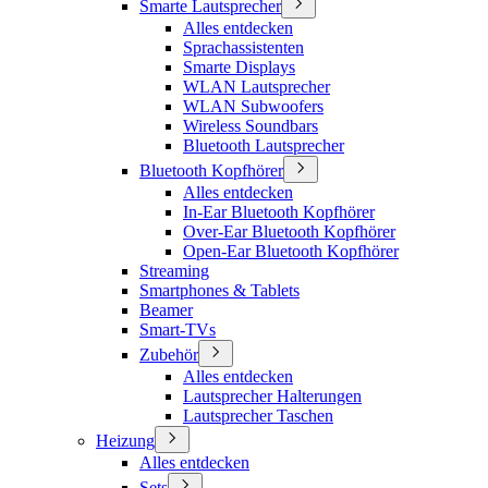
Smarte Lautsprecher
Alles entdecken
Sprachassistenten
Smarte Displays
WLAN Lautsprecher
WLAN Subwoofers
Wireless Soundbars
Bluetooth Lautsprecher
Bluetooth Kopfhörer
Alles entdecken
In-Ear Bluetooth Kopfhörer
Over-Ear Bluetooth Kopfhörer
Open-Ear Bluetooth Kopfhörer
Streaming
Smartphones & Tablets
Beamer
Smart-TVs
Zubehör
Alles entdecken
Lautsprecher Halterungen
Lautsprecher Taschen
Heizung
Alles entdecken
Sets