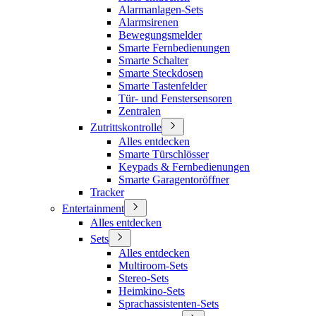
Alarmanlagen-Sets
Alarmsirenen
Bewegungsmelder
Smarte Fernbedienungen
Smarte Schalter
Smarte Steckdosen
Smarte Tastenfelder
Tür- und Fenstersensoren
Zentralen
Zutrittskontrolle
Alles entdecken
Smarte Türschlösser
Keypads & Fernbedienungen
Smarte Garagentoröffner
Tracker
Entertainment
Alles entdecken
Sets
Alles entdecken
Multiroom-Sets
Stereo-Sets
Heimkino-Sets
Sprachassistenten-Sets