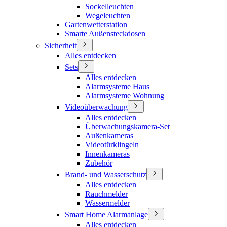
Sockelleuchten
Wegeleuchten
Gartenwetterstation
Smarte Außensteckdosen
Sicherheit
Alles entdecken
Sets
Alles entdecken
Alarmsysteme Haus
Alarmsysteme Wohnung
Videoüberwachung
Alles entdecken
Überwachungskamera-Set
Außenkameras
Videotürklingeln
Innenkameras
Zubehör
Brand- und Wasserschutz
Alles entdecken
Rauchmelder
Wassermelder
Smart Home Alarmanlage
Alles entdecken