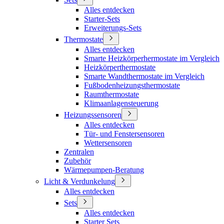
Alles entdecken
Starter-Sets
Erweiterungs-Sets
Thermostate
Alles entdecken
Smarte Heizkörperhermostate im Vergleich
Heizkörperthermostate
Smarte Wandthermostate im Vergleich
Fußbodenheizungsthermostate
Raumthermostate
Klimaanlagensteuerung
Heizungssensoren
Alles entdecken
Tür- und Fenstersensoren
Wettersensoren
Zentralen
Zubehör
Wärmepumpen-Beratung
Licht & Verdunkelung
Alles entdecken
Sets
Alles entdecken
Starter Sets