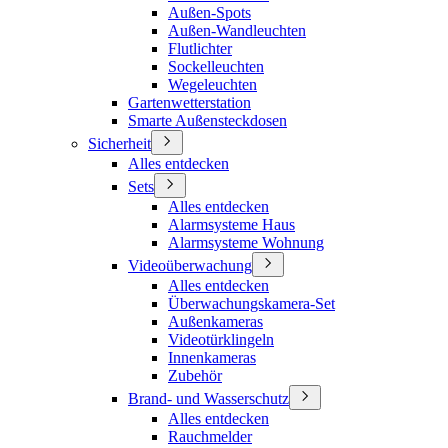
Außen-Spots
Außen-Wandleuchten
Flutlichter
Sockelleuchten
Wegeleuchten
Gartenwetterstation
Smarte Außensteckdosen
Sicherheit
Alles entdecken
Sets
Alles entdecken
Alarmsysteme Haus
Alarmsysteme Wohnung
Videoüberwachung
Alles entdecken
Überwachungskamera-Set
Außenkameras
Videotürklingeln
Innenkameras
Zubehör
Brand- und Wasserschutz
Alles entdecken
Rauchmelder