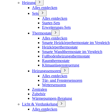
Heizung
Alles entdecken
Sets
Alles entdecken
Starter-Sets
Erweiterungs-Sets
Thermostate
Alles entdecken
Smarte Heizkörperhermostate im Vergleich
Heizkörperthermostate
Smarte Wandthermostate im Vergleich
Fußbodenheizungsthermostate
Raumthermostate
Klimaanlagensteuerung
Heizungssensoren
Alles entdecken
Tür- und Fenstersensoren
Wettersensoren
Zentralen
Zubehör
Wärmepumpen-Beratung
Licht & Verdunkelung
Alles entdecken