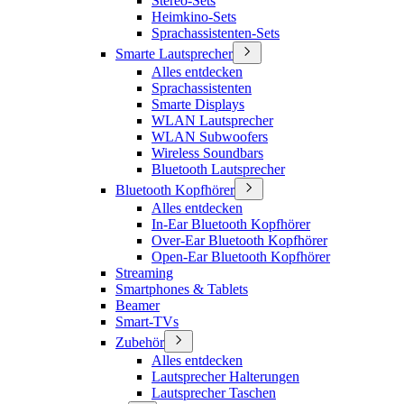
Stereo-Sets
Heimkino-Sets
Sprachassistenten-Sets
Smarte Lautsprecher
Alles entdecken
Sprachassistenten
Smarte Displays
WLAN Lautsprecher
WLAN Subwoofers
Wireless Soundbars
Bluetooth Lautsprecher
Bluetooth Kopfhörer
Alles entdecken
In-Ear Bluetooth Kopfhörer
Over-Ear Bluetooth Kopfhörer
Open-Ear Bluetooth Kopfhörer
Streaming
Smartphones & Tablets
Beamer
Smart-TVs
Zubehör
Alles entdecken
Lautsprecher Halterungen
Lautsprecher Taschen