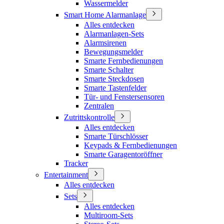
Wassermelder
Smart Home Alarmanlage
Alles entdecken
Alarmanlagen-Sets
Alarmsirenen
Bewegungsmelder
Smarte Fernbedienungen
Smarte Schalter
Smarte Steckdosen
Smarte Tastenfelder
Tür- und Fenstersensoren
Zentralen
Zutrittskontrolle
Alles entdecken
Smarte Türschlösser
Keypads & Fernbedienungen
Smarte Garagentoröffner
Tracker
Entertainment
Alles entdecken
Sets
Alles entdecken
Multiroom-Sets