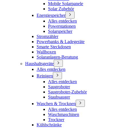
Mobile Solarpanele
Solar Zubehör
Energiespeicher
Alles entdecken
Powerstationen
Solarspeicher
Stromzähler
Powerbanks & Ladegeräte
Smarte Steckdosen
Wallboxen
Solaranlagen-Beratung
Haushaltsgeräte
Alles entdecken
Reinigen
Alles entdecken
Saugroboter
Saugroboter-Zubehör
Staubsauger
Waschen & Trocknen
Alles entdecken
Waschmaschinen
Trockner
Kühlschränke