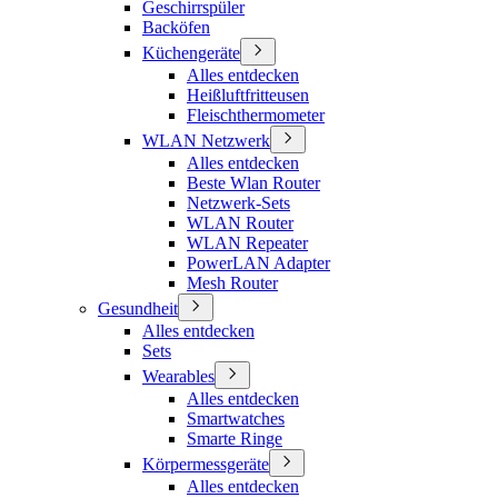
Geschirrspüler
Backöfen
Küchengeräte
Alles entdecken
Heißluftfritteusen
Fleischthermometer
WLAN Netzwerk
Alles entdecken
Beste Wlan Router
Netzwerk-Sets
WLAN Router
WLAN Repeater
PowerLAN Adapter
Mesh Router
Gesundheit
Alles entdecken
Sets
Wearables
Alles entdecken
Smartwatches
Smarte Ringe
Körpermessgeräte
Alles entdecken