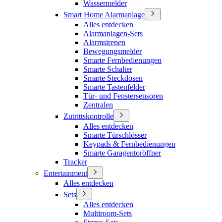
Wassermelder
Smart Home Alarmanlage
Alles entdecken
Alarmanlagen-Sets
Alarmsirenen
Bewegungsmelder
Smarte Fernbedienungen
Smarte Schalter
Smarte Steckdosen
Smarte Tastenfelder
Tür- und Fenstersensoren
Zentralen
Zutrittskontrolle
Alles entdecken
Smarte Türschlösser
Keypads & Fernbedienungen
Smarte Garagentoröffner
Tracker
Entertainment
Alles entdecken
Sets
Alles entdecken
Multiroom-Sets