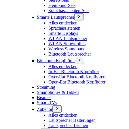
Stereo-Sets
Heimkino-Sets
Sprachassistenten-Sets
Smarte Lautsprecher
Alles entdecken
Sprachassistenten
Smarte Displays
WLAN Lautsprecher
WLAN Subwoofers
Wireless Soundbars
Bluetooth Lautsprecher
Bluetooth Kopfhörer
Alles entdecken
In-Ear Bluetooth Kopfhörer
Over-Ear Bluetooth Kopfhörer
Open-Ear Bluetooth Kopfhörer
Streaming
Smartphones & Tablets
Beamer
Smart-TVs
Zubehör
Alles entdecken
Lautsprecher Halterungen
Lautsprecher Taschen