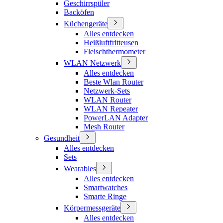
Geschirrspüler
Backöfen
Küchengeräte
Alles entdecken
Heißluftfritteusen
Fleischthermometer
WLAN Netzwerk
Alles entdecken
Beste Wlan Router
Netzwerk-Sets
WLAN Router
WLAN Repeater
PowerLAN Adapter
Mesh Router
Gesundheit
Alles entdecken
Sets
Wearables
Alles entdecken
Smartwatches
Smarte Ringe
Körpermessgeräte
Alles entdecken