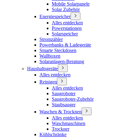
Mobile Solarpanele
Solar Zubehör
Energiespeicher
Alles entdecken
Powerstationen
Solarspeicher
Stromzähler
Powerbanks & Ladegeräte
Smarte Steckdosen
Wallboxen
Solaranlagen-Beratung
Haushaltsgeräte
Alles entdecken
Reinigen
Alles entdecken
Saugroboter
Saugroboter-Zubehör
Staubsauger
Waschen & Trocknen
Alles entdecken
Waschmaschinen
Trockner
Kühlschränke