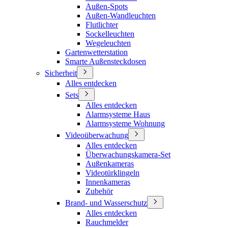
Außen-Spots
Außen-Wandleuchten
Flutlichter
Sockelleuchten
Wegeleuchten
Gartenwetterstation
Smarte Außensteckdosen
Sicherheit
Alles entdecken
Sets
Alles entdecken
Alarmsysteme Haus
Alarmsysteme Wohnung
Videoüberwachung
Alles entdecken
Überwachungskamera-Set
Außenkameras
Videotürklingeln
Innenkameras
Zubehör
Brand- und Wasserschutz
Alles entdecken
Rauchmelder