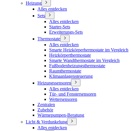
Heizung
Alles entdecken
Sets
Alles entdecken
Starter-Sets
Erweiterungs-Sets
Thermostate
Alles entdecken
Smarte Heizkörperhermostate im Vergleich
Heizkörperthermostate
Smarte Wandthermostate im Vergleich
Fußbodenheizungsthermostate
Raumthermostate
Klimaanlagensteuerung
Heizungssensoren
Alles entdecken
Tür- und Fenstersensoren
Wettersensoren
Zentralen
Zubehör
Wärmepumpen-Beratung
Licht & Verdunkelung
Alles entdecken