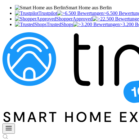
Smart Home aus Berlin
Trustpilot
>6.500 Bewertun
ShopperApproved
TrustedShops
>3.200 B