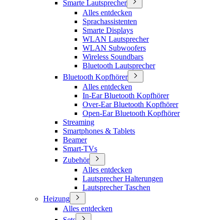
Smarte Lautsprecher
Alles entdecken
Sprachassistenten
Smarte Displays
WLAN Lautsprecher
WLAN Subwoofers
Wireless Soundbars
Bluetooth Lautsprecher
Bluetooth Kopfhörer
Alles entdecken
In-Ear Bluetooth Kopfhörer
Over-Ear Bluetooth Kopfhörer
Open-Ear Bluetooth Kopfhörer
Streaming
Smartphones & Tablets
Beamer
Smart-TVs
Zubehör
Alles entdecken
Lautsprecher Halterungen
Lautsprecher Taschen
Heizung
Alles entdecken
Sets