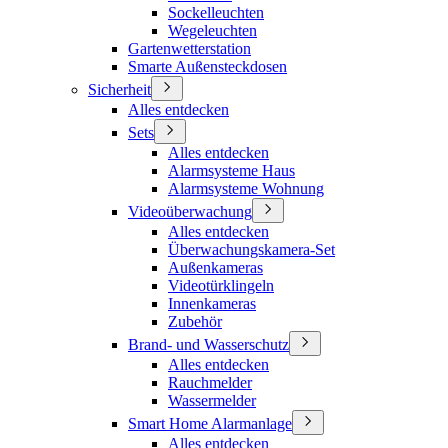
Sockelleuchten
Wegeleuchten
Gartenwetterstation
Smarte Außensteckdosen
Sicherheit
Alles entdecken
Sets
Alles entdecken
Alarmsysteme Haus
Alarmsysteme Wohnung
Videoüberwachung
Alles entdecken
Überwachungskamera-Set
Außenkameras
Videotürklingeln
Innenkameras
Zubehör
Brand- und Wasserschutz
Alles entdecken
Rauchmelder
Wassermelder
Smart Home Alarmanlage
Alles entdecken