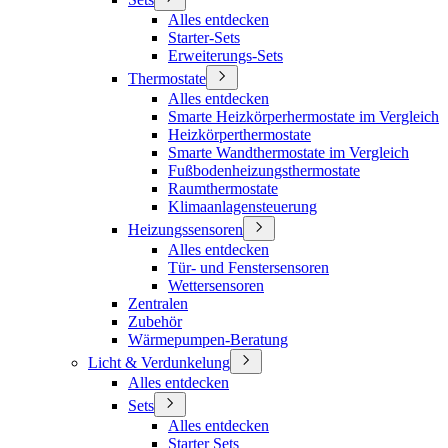
Alles entdecken
Starter-Sets
Erweiterungs-Sets
Thermostate
Alles entdecken
Smarte Heizkörperhermostate im Vergleich
Heizkörperthermostate
Smarte Wandthermostate im Vergleich
Fußbodenheizungsthermostate
Raumthermostate
Klimaanlagensteuerung
Heizungssensoren
Alles entdecken
Tür- und Fenstersensoren
Wettersensoren
Zentralen
Zubehör
Wärmepumpen-Beratung
Licht & Verdunkelung
Alles entdecken
Sets
Alles entdecken
Starter Sets