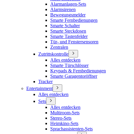
Alarmanlagen-Sets
Alarmsirenen
Bewegungsmelder
Smarte Fernbedienungen
Smarte Schalter
Smarte Steckdosen
Smarte Tastenfelder
Tür- und Fenstersensoren
Zentralen
Zutrittskontrolle
Alles entdecken
Smarte Türschlösser
Keypads & Fernbedienungen
Smarte Garagentoröffner
Tracker
Entertainment
Alles entdecken
Sets
Alles entdecken
Multiroom-Sets
Stereo-Sets
Heimkino-Sets
Sprachassistenten-Sets