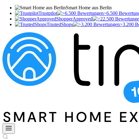
Smart Home aus Berlin
Trustpilot
>6.500 Bewertun
ShopperApproved
TrustedShops
>3.200 B