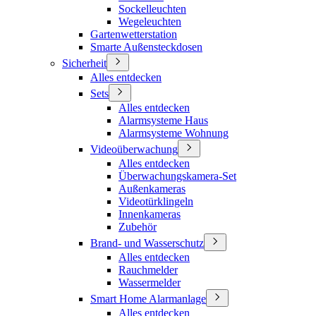
Sockelleuchten
Wegeleuchten
Gartenwetterstation
Smarte Außensteckdosen
Sicherheit
Alles entdecken
Sets
Alles entdecken
Alarmsysteme Haus
Alarmsysteme Wohnung
Videoüberwachung
Alles entdecken
Überwachungskamera-Set
Außenkameras
Videotürklingeln
Innenkameras
Zubehör
Brand- und Wasserschutz
Alles entdecken
Rauchmelder
Wassermelder
Smart Home Alarmanlage
Alles entdecken