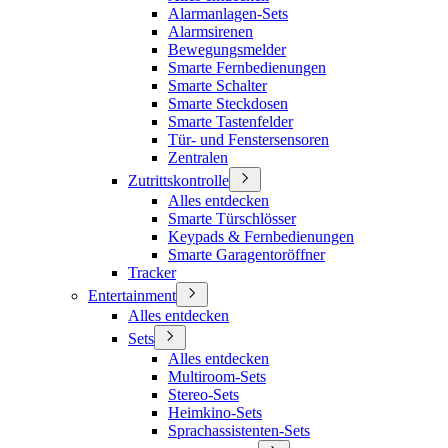
Alarmanlagen-Sets
Alarmsirenen
Bewegungsmelder
Smarte Fernbedienungen
Smarte Schalter
Smarte Steckdosen
Smarte Tastenfelder
Tür- und Fenstersensoren
Zentralen
Zutrittskontrolle
Alles entdecken
Smarte Türschlösser
Keypads & Fernbedienungen
Smarte Garagentoröffner
Tracker
Entertainment
Alles entdecken
Sets
Alles entdecken
Multiroom-Sets
Stereo-Sets
Heimkino-Sets
Sprachassistenten-Sets