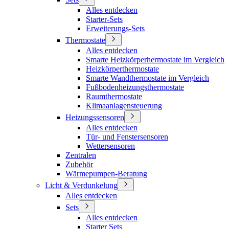
Alles entdecken
Starter-Sets
Erweiterungs-Sets
Thermostate
Alles entdecken
Smarte Heizkörperhermostate im Vergleich
Heizkörperthermostate
Smarte Wandthermostate im Vergleich
Fußbodenheizungsthermostate
Raumthermostate
Klimaanlagensteuerung
Heizungssensoren
Alles entdecken
Tür- und Fenstersensoren
Wettersensoren
Zentralen
Zubehör
Wärmepumpen-Beratung
Licht & Verdunkelung
Alles entdecken
Sets
Alles entdecken
Starter Sets