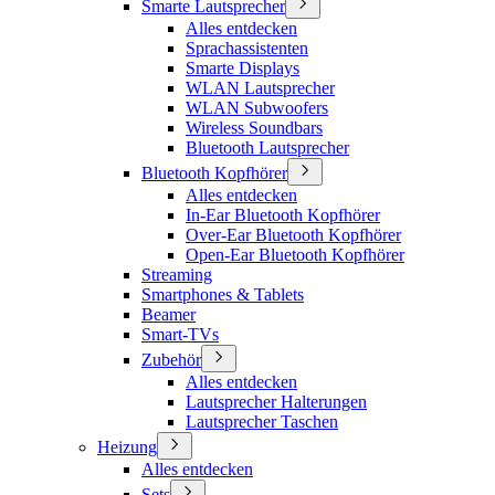
Smarte Lautsprecher
Alles entdecken
Sprachassistenten
Smarte Displays
WLAN Lautsprecher
WLAN Subwoofers
Wireless Soundbars
Bluetooth Lautsprecher
Bluetooth Kopfhörer
Alles entdecken
In-Ear Bluetooth Kopfhörer
Over-Ear Bluetooth Kopfhörer
Open-Ear Bluetooth Kopfhörer
Streaming
Smartphones & Tablets
Beamer
Smart-TVs
Zubehör
Alles entdecken
Lautsprecher Halterungen
Lautsprecher Taschen
Heizung
Alles entdecken
Sets