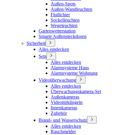
Außen-Spots
Außen-Wandleuchten
Flutlichter
Sockelleuchten
Wegeleuchten
Gartenwetterstation
Smarte Außensteckdosen
Sicherheit
Alles entdecken
Sets
Alles entdecken
Alarmsysteme Haus
Alarmsysteme Wohnung
Videoüberwachung
Alles entdecken
Überwachungskamera-Set
Außenkameras
Videotürklingeln
Innenkameras
Zubehör
Brand- und Wasserschutz
Alles entdecken
Rauchmelder