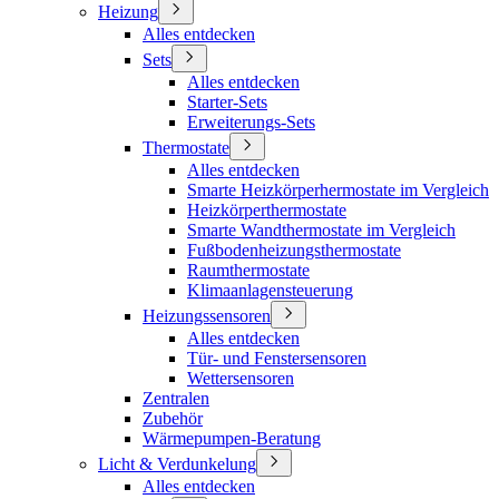
Heizung
Alles entdecken
Sets
Alles entdecken
Starter-Sets
Erweiterungs-Sets
Thermostate
Alles entdecken
Smarte Heizkörperhermostate im Vergleich
Heizkörperthermostate
Smarte Wandthermostate im Vergleich
Fußbodenheizungsthermostate
Raumthermostate
Klimaanlagensteuerung
Heizungssensoren
Alles entdecken
Tür- und Fenstersensoren
Wettersensoren
Zentralen
Zubehör
Wärmepumpen-Beratung
Licht & Verdunkelung
Alles entdecken