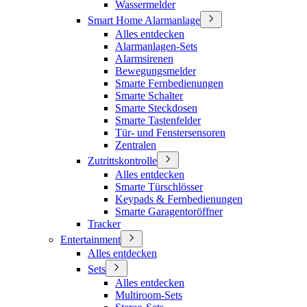
Wassermelder
Smart Home Alarmanlage
Alles entdecken
Alarmanlagen-Sets
Alarmsirenen
Bewegungsmelder
Smarte Fernbedienungen
Smarte Schalter
Smarte Steckdosen
Smarte Tastenfelder
Tür- und Fenstersensoren
Zentralen
Zutrittskontrolle
Alles entdecken
Smarte Türschlösser
Keypads & Fernbedienungen
Smarte Garagentoröffner
Tracker
Entertainment
Alles entdecken
Sets
Alles entdecken
Multiroom-Sets