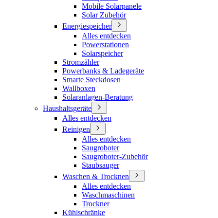
Mobile Solarpanele
Solar Zubehör
Energiespeicher
Alles entdecken
Powerstationen
Solarspeicher
Stromzähler
Powerbanks & Ladegeräte
Smarte Steckdosen
Wallboxen
Solaranlagen-Beratung
Haushaltsgeräte
Alles entdecken
Reinigen
Alles entdecken
Saugroboter
Saugroboter-Zubehör
Staubsauger
Waschen & Trocknen
Alles entdecken
Waschmaschinen
Trockner
Kühlschränke