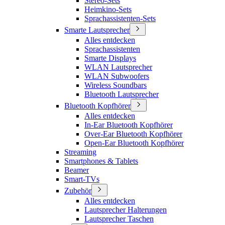
Stereo-Sets
Heimkino-Sets
Sprachassistenten-Sets
Smarte Lautsprecher
Alles entdecken
Sprachassistenten
Smarte Displays
WLAN Lautsprecher
WLAN Subwoofers
Wireless Soundbars
Bluetooth Lautsprecher
Bluetooth Kopfhörer
Alles entdecken
In-Ear Bluetooth Kopfhörer
Over-Ear Bluetooth Kopfhörer
Open-Ear Bluetooth Kopfhörer
Streaming
Smartphones & Tablets
Beamer
Smart-TVs
Zubehör
Alles entdecken
Lautsprecher Halterungen
Lautsprecher Taschen