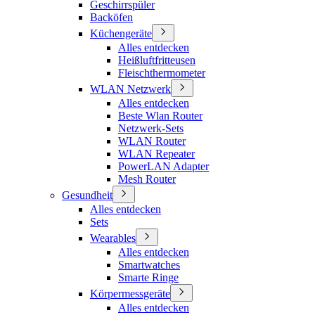
Geschirrspüler
Backöfen
Küchengeräte
Alles entdecken
Heißluftfritteusen
Fleischthermometer
WLAN Netzwerk
Alles entdecken
Beste Wlan Router
Netzwerk-Sets
WLAN Router
WLAN Repeater
PowerLAN Adapter
Mesh Router
Gesundheit
Alles entdecken
Sets
Wearables
Alles entdecken
Smartwatches
Smarte Ringe
Körpermessgeräte
Alles entdecken