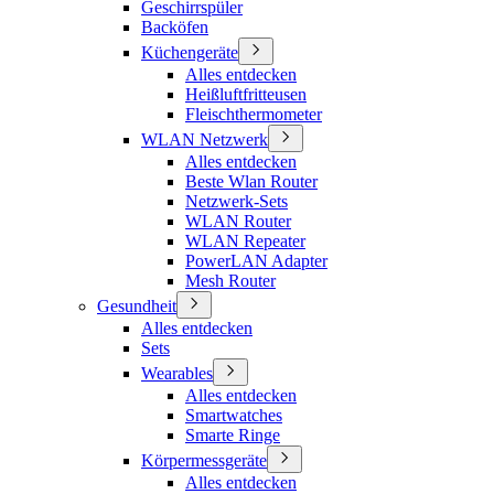
Geschirrspüler
Backöfen
Küchengeräte
Alles entdecken
Heißluftfritteusen
Fleischthermometer
WLAN Netzwerk
Alles entdecken
Beste Wlan Router
Netzwerk-Sets
WLAN Router
WLAN Repeater
PowerLAN Adapter
Mesh Router
Gesundheit
Alles entdecken
Sets
Wearables
Alles entdecken
Smartwatches
Smarte Ringe
Körpermessgeräte
Alles entdecken