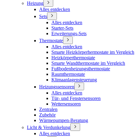
Heizung
Alles entdecken
Sets
Alles entdecken
Starter-Sets
Erweiterungs-Sets
Thermostate
Alles entdecken
Smarte Heizkörperhermostate im Vergleich
Heizkörperthermostate
Smarte Wandthermostate im Vergleich
Fußbodenheizungsthermostate
Raumthermostate
Klimaanlagensteuerung
Heizungssensoren
Alles entdecken
Tür- und Fenstersensoren
Wettersensoren
Zentralen
Zubehör
Wärmepumpen-Beratung
Licht & Verdunkelung
Alles entdecken