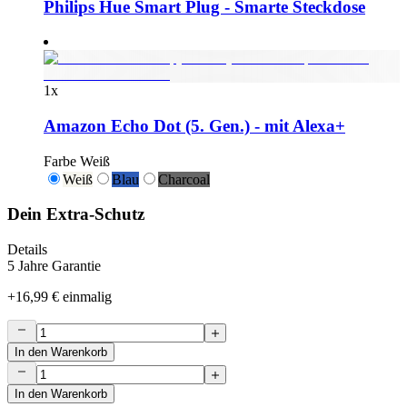
Philips Hue Smart Plug - Smarte Steckdose
1
x
Amazon Echo Dot (5. Gen.) - mit Alexa+
Farbe
Weiß
Weiß
Blau
Charcoal
Dein Extra-Schutz
Details
5 Jahre Garantie
+
16,99 €
einmalig
In den Warenkorb
In den Warenkorb