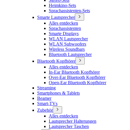
Stereo-Sets
Heimkino-Sets
Sprachassistenten-Sets
Smarte Lautsprecher
Alles entdecken
Sprachassistenten
Smarte Displays
WLAN Lautsprecher
WLAN Subwoofers
Wireless Soundbars
Bluetooth Lautsprecher
Bluetooth Kopfhörer
Alles entdecken
In-Ear Bluetooth Kopfhörer
Over-Ear Bluetooth Kopfhörer
Open-Ear Bluetooth Kopfhörer
Streaming
Smartphones & Tablets
Beamer
Smart-TVs
Zubehör
Alles entdecken
Lautsprecher Halterungen
Lautsprecher Taschen