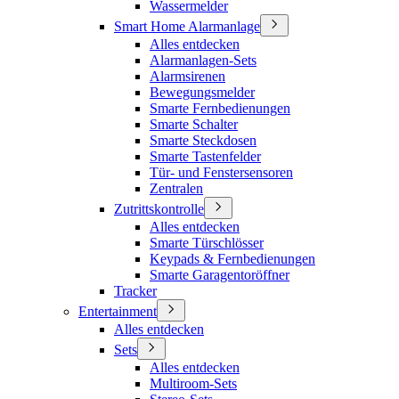
Wassermelder
Smart Home Alarmanlage
Alles entdecken
Alarmanlagen-Sets
Alarmsirenen
Bewegungsmelder
Smarte Fernbedienungen
Smarte Schalter
Smarte Steckdosen
Smarte Tastenfelder
Tür- und Fenstersensoren
Zentralen
Zutrittskontrolle
Alles entdecken
Smarte Türschlösser
Keypads & Fernbedienungen
Smarte Garagentoröffner
Tracker
Entertainment
Alles entdecken
Sets
Alles entdecken
Multiroom-Sets