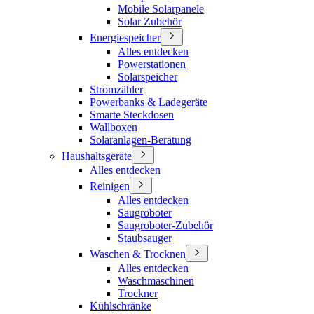
Mobile Solarpanele
Solar Zubehör
Energiespeicher
Alles entdecken
Powerstationen
Solarspeicher
Stromzähler
Powerbanks & Ladegeräte
Smarte Steckdosen
Wallboxen
Solaranlagen-Beratung
Haushaltsgeräte
Alles entdecken
Reinigen
Alles entdecken
Saugroboter
Saugroboter-Zubehör
Staubsauger
Waschen & Trocknen
Alles entdecken
Waschmaschinen
Trockner
Kühlschränke