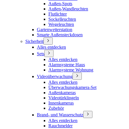
Außen-Spots
Außen-Wandleuchten
Flutlichter
Sockelleuchten
Wegeleuchten
Gartenwetterstation
Smarte Außensteckdosen
Sicherheit
Alles entdecken
Sets
Alles entdecken
Alarmsysteme Haus
Alarmsysteme Wohnung
Videoüberwachung
Alles entdecken
Überwachungskamera-Set
Außenkameras
Videotürklingeln
Innenkameras
Zubehör
Brand- und Wasserschutz
Alles entdecken
Rauchmelder