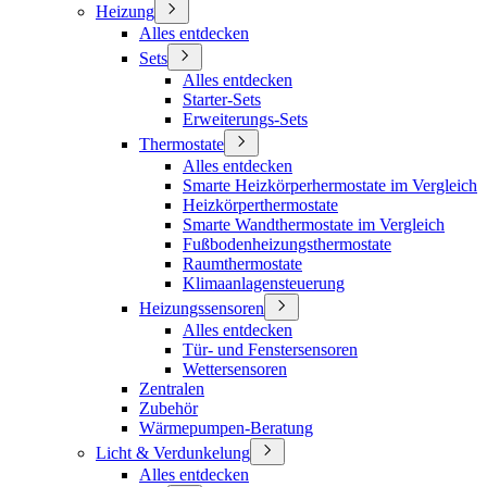
Heizung
Alles entdecken
Sets
Alles entdecken
Starter-Sets
Erweiterungs-Sets
Thermostate
Alles entdecken
Smarte Heizkörperhermostate im Vergleich
Heizkörperthermostate
Smarte Wandthermostate im Vergleich
Fußbodenheizungsthermostate
Raumthermostate
Klimaanlagensteuerung
Heizungssensoren
Alles entdecken
Tür- und Fenstersensoren
Wettersensoren
Zentralen
Zubehör
Wärmepumpen-Beratung
Licht & Verdunkelung
Alles entdecken