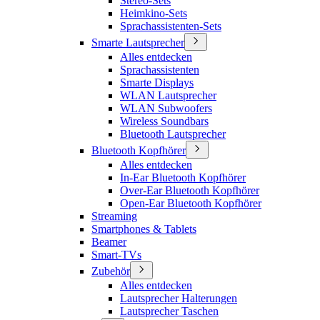
Stereo-Sets
Heimkino-Sets
Sprachassistenten-Sets
Smarte Lautsprecher
Alles entdecken
Sprachassistenten
Smarte Displays
WLAN Lautsprecher
WLAN Subwoofers
Wireless Soundbars
Bluetooth Lautsprecher
Bluetooth Kopfhörer
Alles entdecken
In-Ear Bluetooth Kopfhörer
Over-Ear Bluetooth Kopfhörer
Open-Ear Bluetooth Kopfhörer
Streaming
Smartphones & Tablets
Beamer
Smart-TVs
Zubehör
Alles entdecken
Lautsprecher Halterungen
Lautsprecher Taschen