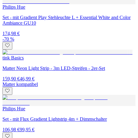
Philips Hue
Set - mit Gradient Play Stehleuchte L + Essential White and Color
Ambiance GU10
174,98 €
-70 %
tink Basics
Matter Neon Light Strip - 3m LED-Streifen - 2er-Set
159,90 €
46,99 €
Matter kompatibel
Philips Hue
Set - mit Flux Gradient Lightstrip 4m + Dimmschalter
106,98 €
99,95 €