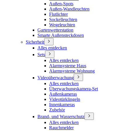
Außen-Spots
Außen-Wandleuchten
Flutlichter
Sockelleuchten
Wegeleuchten
Gartenwetterstation
Smarte Außensteckdosen
Sicherheit
Alles entdecken
Sets
Alles entdecken
Alarmsysteme Haus
Alarmsysteme Wohnung
Videoüberwachung
Alles entdecken
Überwachungskamera-Set
Außenkameras
Videotürklingeln
Innenkameras
Zubehör
Brand- und Wasserschutz
Alles entdecken
Rauchmelder