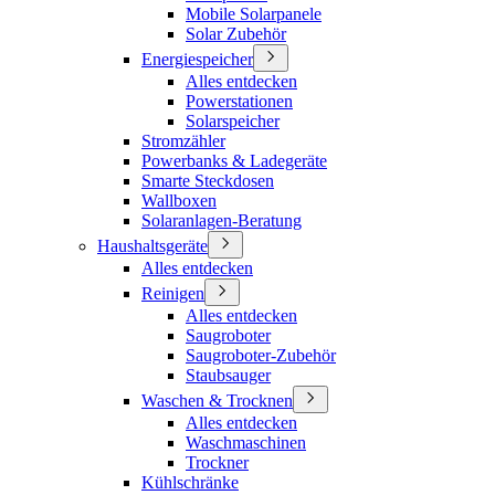
Mobile Solarpanele
Solar Zubehör
Energiespeicher
Alles entdecken
Powerstationen
Solarspeicher
Stromzähler
Powerbanks & Ladegeräte
Smarte Steckdosen
Wallboxen
Solaranlagen-Beratung
Haushaltsgeräte
Alles entdecken
Reinigen
Alles entdecken
Saugroboter
Saugroboter-Zubehör
Staubsauger
Waschen & Trocknen
Alles entdecken
Waschmaschinen
Trockner
Kühlschränke