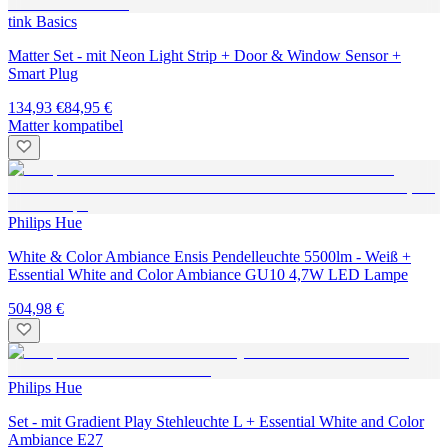
tink Basics
Matter Set - mit Neon Light Strip + Door & Window Sensor +
Smart Plug
134,93 €
84,95 €
Matter kompatibel
Philips Hue
White & Color Ambiance Ensis Pendelleuchte 5500lm - Weiß +
Essential White and Color Ambiance GU10 4,7W LED Lampe
504,98 €
Philips Hue
Set - mit Gradient Play Stehleuchte L + Essential White and Color
Ambiance E27