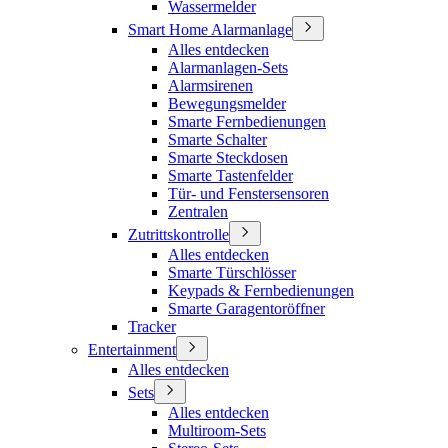
Wassermelder
Smart Home Alarmanlage
Alles entdecken
Alarmanlagen-Sets
Alarmsirenen
Bewegungsmelder
Smarte Fernbedienungen
Smarte Schalter
Smarte Steckdosen
Smarte Tastenfelder
Tür- und Fenstersensoren
Zentralen
Zutrittskontrolle
Alles entdecken
Smarte Türschlösser
Keypads & Fernbedienungen
Smarte Garagentoröffner
Tracker
Entertainment
Alles entdecken
Sets
Alles entdecken
Multiroom-Sets