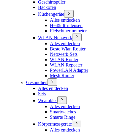
Geschirrspüler
Backöfen
Küchengeräte
Alles entdecken
Heißluftfritteusen
Fleischthermometer
WLAN Netzwerk
Alles entdecken
Beste Wlan Router
Netzwerk-Sets
WLAN Router
WLAN Repeater
PowerLAN Adapter
Mesh Router
Gesundheit
Alles entdecken
Sets
Wearables
Alles entdecken
Smartwatches
Smarte Ringe
Körpermessgeräte
Alles entdecken