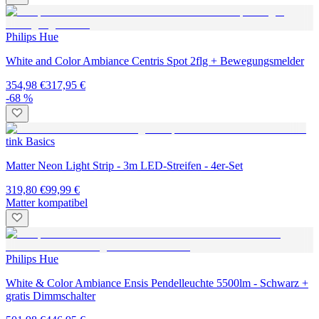
Philips Hue
White and Color Ambiance Centris Spot 2flg + Bewegungsmelder
354,98 €
317,95 €
-68 %
tink Basics
Matter Neon Light Strip - 3m LED-Streifen - 4er-Set
319,80 €
99,99 €
Matter kompatibel
Philips Hue
White & Color Ambiance Ensis Pendelleuchte 5500lm - Schwarz +
gratis Dimmschalter