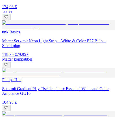
174,98 €
-33 %
tink Basics
Matter Set - mit Neon Light Strip + White & Color E27 Bulb +
Smart plug
119,89 €
79,95 €
Matter kompatibel
Philips Hue
Set - mit Gradient Play Tischleuchte + Essential White and Color
Ambiance GU10
104,98 €