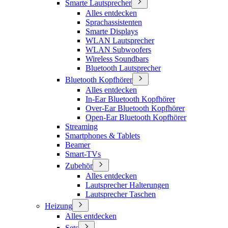
Smarte Lautsprecher
Alles entdecken
Sprachassistenten
Smarte Displays
WLAN Lautsprecher
WLAN Subwoofers
Wireless Soundbars
Bluetooth Lautsprecher
Bluetooth Kopfhörer
Alles entdecken
In-Ear Bluetooth Kopfhörer
Over-Ear Bluetooth Kopfhörer
Open-Ear Bluetooth Kopfhörer
Streaming
Smartphones & Tablets
Beamer
Smart-TVs
Zubehör
Alles entdecken
Lautsprecher Halterungen
Lautsprecher Taschen
Heizung
Alles entdecken
Sets