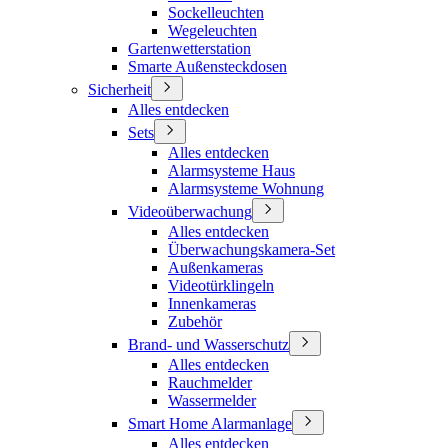
Sockelleuchten
Wegeleuchten
Gartenwetterstation
Smarte Außensteckdosen
Sicherheit
Alles entdecken
Sets
Alles entdecken
Alarmsysteme Haus
Alarmsysteme Wohnung
Videoüberwachung
Alles entdecken
Überwachungskamera-Set
Außenkameras
Videotürklingeln
Innenkameras
Zubehör
Brand- und Wasserschutz
Alles entdecken
Rauchmelder
Wassermelder
Smart Home Alarmanlage
Alles entdecken