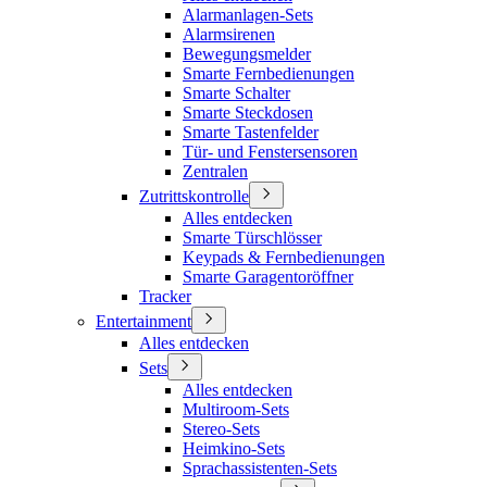
Alarmanlagen-Sets
Alarmsirenen
Bewegungsmelder
Smarte Fernbedienungen
Smarte Schalter
Smarte Steckdosen
Smarte Tastenfelder
Tür- und Fenstersensoren
Zentralen
Zutrittskontrolle
Alles entdecken
Smarte Türschlösser
Keypads & Fernbedienungen
Smarte Garagentoröffner
Tracker
Entertainment
Alles entdecken
Sets
Alles entdecken
Multiroom-Sets
Stereo-Sets
Heimkino-Sets
Sprachassistenten-Sets