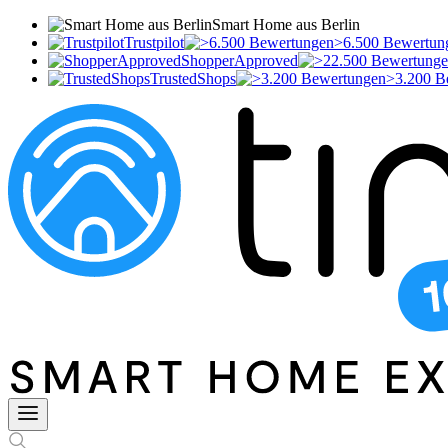
Smart Home aus Berlin
Trustpilot
>6.500 Bewertun
ShopperApproved
TrustedShops
>3.200 B