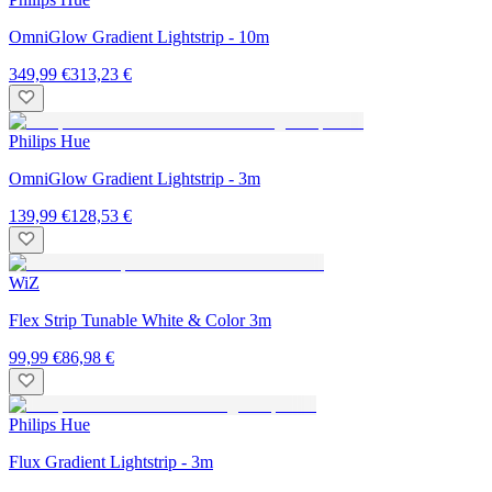
OmniGlow Gradient Lightstrip - 10m
349,99 €
313,23 €
Philips Hue
OmniGlow Gradient Lightstrip - 3m
139,99 €
128,53 €
WiZ
Flex Strip Tunable White & Color 3m
99,99 €
86,98 €
Philips Hue
Flux Gradient Lightstrip - 3m