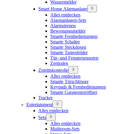
Wassermelder
Smart Home Alarmanlage
Alles entdecken
Alarmanlagen-Sets
Alarmsirenen
Bewegungsmelder
Smarte Fernbedienungen
Smarte Schalter
Smarte Steckdosen
Smarte Tastenfelder
Tür- und Fenstersensoren
Zentralen
Zutrittskontrolle
Alles entdecken
Smarte Türschlösser
Keypads & Fernbedienungen
Smarte Garagentoröffner
Tracker
Entertainment
Alles entdecken
Sets
Alles entdecken
Multiroom-Sets