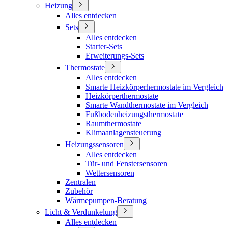
Heizung
Alles entdecken
Sets
Alles entdecken
Starter-Sets
Erweiterungs-Sets
Thermostate
Alles entdecken
Smarte Heizkörperhermostate im Vergleich
Heizkörperthermostate
Smarte Wandthermostate im Vergleich
Fußbodenheizungsthermostate
Raumthermostate
Klimaanlagensteuerung
Heizungssensoren
Alles entdecken
Tür- und Fenstersensoren
Wettersensoren
Zentralen
Zubehör
Wärmepumpen-Beratung
Licht & Verdunkelung
Alles entdecken