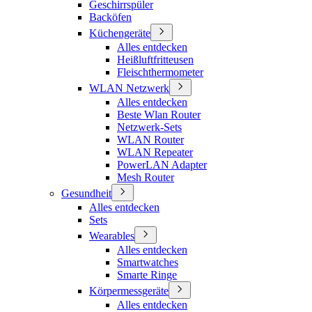
Geschirrspüler
Backöfen
Küchengeräte
Alles entdecken
Heißluftfritteusen
Fleischthermometer
WLAN Netzwerk
Alles entdecken
Beste Wlan Router
Netzwerk-Sets
WLAN Router
WLAN Repeater
PowerLAN Adapter
Mesh Router
Gesundheit
Alles entdecken
Sets
Wearables
Alles entdecken
Smartwatches
Smarte Ringe
Körpermessgeräte
Alles entdecken