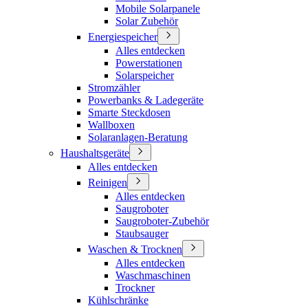
Mobile Solarpanele
Solar Zubehör
Energiespeicher
Alles entdecken
Powerstationen
Solarspeicher
Stromzähler
Powerbanks & Ladegeräte
Smarte Steckdosen
Wallboxen
Solaranlagen-Beratung
Haushaltsgeräte
Alles entdecken
Reinigen
Alles entdecken
Saugroboter
Saugroboter-Zubehör
Staubsauger
Waschen & Trocknen
Alles entdecken
Waschmaschinen
Trockner
Kühlschränke