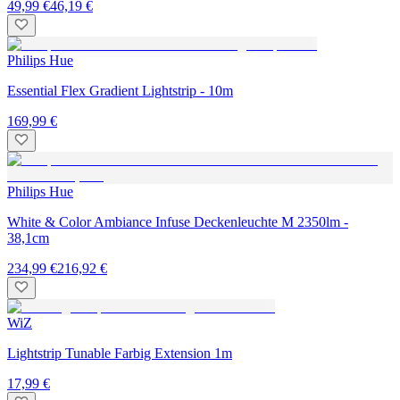
49,99 €
46,19 €
Philips Hue
Essential Flex Gradient Lightstrip - 10m
169,99 €
Philips Hue
White & Color Ambiance Infuse Deckenleuchte M 2350lm -
38,1cm
234,99 €
216,92 €
WiZ
Lightstrip Tunable Farbig Extension 1m
17,99 €