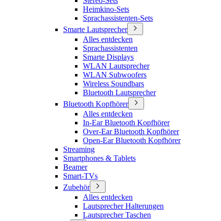
Stereo-Sets
Heimkino-Sets
Sprachassistenten-Sets
Smarte Lautsprecher
Alles entdecken
Sprachassistenten
Smarte Displays
WLAN Lautsprecher
WLAN Subwoofers
Wireless Soundbars
Bluetooth Lautsprecher
Bluetooth Kopfhörer
Alles entdecken
In-Ear Bluetooth Kopfhörer
Over-Ear Bluetooth Kopfhörer
Open-Ear Bluetooth Kopfhörer
Streaming
Smartphones & Tablets
Beamer
Smart-TVs
Zubehör
Alles entdecken
Lautsprecher Halterungen
Lautsprecher Taschen