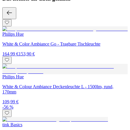
Philips Hue
White & Color Ambiance Go - Tragbare Tischleuchte
164,99 €
153,90 €
Philips Hue
White & Colour Ambiance Deckenleuchte L - 1500lm, rund,
170mm
109,99 €
-56 %
tink Basics