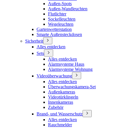
Außen-Spots
Außen-Wandleuchten
Flutlichter
Sockelleuchten
Wegeleuchten
Gartenwetterstation
Smarte Außensteckdosen
Sicherheit
Alles entdecken
Sets
Alles entdecken
Alarmsysteme Haus
Alarmsysteme Wohnung
Videoüberwachung
Alles entdecken
Überwachungskamera-Set
Außenkameras
Videotürklingeln
Innenkameras
Zubehör
Brand- und Wasserschutz
Alles entdecken
Rauchmelder