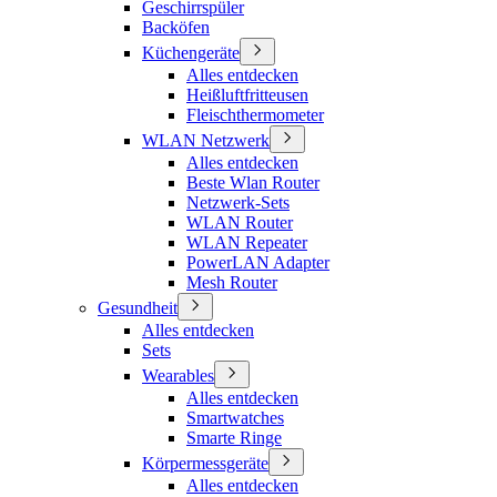
Geschirrspüler
Backöfen
Küchengeräte
Alles entdecken
Heißluftfritteusen
Fleischthermometer
WLAN Netzwerk
Alles entdecken
Beste Wlan Router
Netzwerk-Sets
WLAN Router
WLAN Repeater
PowerLAN Adapter
Mesh Router
Gesundheit
Alles entdecken
Sets
Wearables
Alles entdecken
Smartwatches
Smarte Ringe
Körpermessgeräte
Alles entdecken