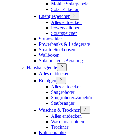
Mobile Solarpanele
Solar Zubehör
Energiespeicher
Alles entdecken
Powerstationen
Solarspeicher
Stromzähler
Powerbanks & Ladegeräte
Smarte Steckdosen
Wallboxen
Solaranlagen-Beratung
Haushaltsgeräte
Alles entdecken
Reinigen
Alles entdecken
Saugroboter
Saugroboter-Zubehör
Staubsauger
Waschen & Trocknen
Alles entdecken
Waschmaschinen
Trockner
Kühlschränke