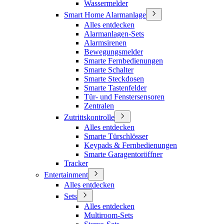
Wassermelder
Smart Home Alarmanlage
Alles entdecken
Alarmanlagen-Sets
Alarmsirenen
Bewegungsmelder
Smarte Fernbedienungen
Smarte Schalter
Smarte Steckdosen
Smarte Tastenfelder
Tür- und Fenstersensoren
Zentralen
Zutrittskontrolle
Alles entdecken
Smarte Türschlösser
Keypads & Fernbedienungen
Smarte Garagentoröffner
Tracker
Entertainment
Alles entdecken
Sets
Alles entdecken
Multiroom-Sets