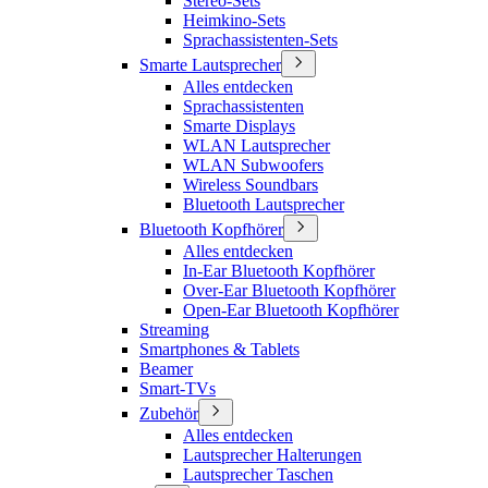
Stereo-Sets
Heimkino-Sets
Sprachassistenten-Sets
Smarte Lautsprecher
Alles entdecken
Sprachassistenten
Smarte Displays
WLAN Lautsprecher
WLAN Subwoofers
Wireless Soundbars
Bluetooth Lautsprecher
Bluetooth Kopfhörer
Alles entdecken
In-Ear Bluetooth Kopfhörer
Over-Ear Bluetooth Kopfhörer
Open-Ear Bluetooth Kopfhörer
Streaming
Smartphones & Tablets
Beamer
Smart-TVs
Zubehör
Alles entdecken
Lautsprecher Halterungen
Lautsprecher Taschen