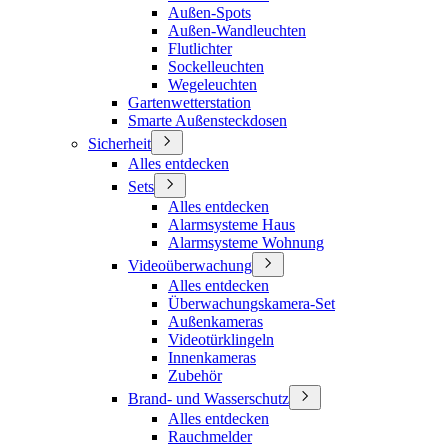
Außen-Spots
Außen-Wandleuchten
Flutlichter
Sockelleuchten
Wegeleuchten
Gartenwetterstation
Smarte Außensteckdosen
Sicherheit
Alles entdecken
Sets
Alles entdecken
Alarmsysteme Haus
Alarmsysteme Wohnung
Videoüberwachung
Alles entdecken
Überwachungskamera-Set
Außenkameras
Videotürklingeln
Innenkameras
Zubehör
Brand- und Wasserschutz
Alles entdecken
Rauchmelder