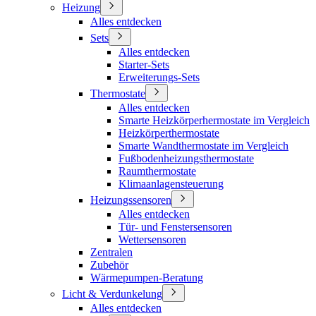
Heizung
Alles entdecken
Sets
Alles entdecken
Starter-Sets
Erweiterungs-Sets
Thermostate
Alles entdecken
Smarte Heizkörperhermostate im Vergleich
Heizkörperthermostate
Smarte Wandthermostate im Vergleich
Fußbodenheizungsthermostate
Raumthermostate
Klimaanlagensteuerung
Heizungssensoren
Alles entdecken
Tür- und Fenstersensoren
Wettersensoren
Zentralen
Zubehör
Wärmepumpen-Beratung
Licht & Verdunkelung
Alles entdecken