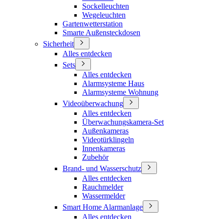
Sockelleuchten
Wegeleuchten
Gartenwetterstation
Smarte Außensteckdosen
Sicherheit
Alles entdecken
Sets
Alles entdecken
Alarmsysteme Haus
Alarmsysteme Wohnung
Videoüberwachung
Alles entdecken
Überwachungskamera-Set
Außenkameras
Videotürklingeln
Innenkameras
Zubehör
Brand- und Wasserschutz
Alles entdecken
Rauchmelder
Wassermelder
Smart Home Alarmanlage
Alles entdecken