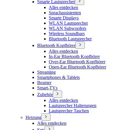
Smarte Lautsprecher
Alles entdecken
Sprachassistenten
Smarte Displays
WLAN Lautsprecher
WLAN Subwoofers
Wireless Soundbars
Bluetooth Lautsprecher
Bluetooth Kopfhörer
Alles entdecken
In-Ear Bluetooth Kopfhörer
Over-Ear Bluetooth Kopfhörer
Open-Ear Bluetooth Kopfhörer
Streaming
Smartphones & Tablets
Beamer
Smart-TVs
Zubehör
Alles entdecken
Lautsprecher Halterungen
Lautsprecher Taschen
Heizung
Alles entdecken
Sets