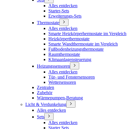
Alles entdecken
Starter-Sets
Erweiterungs-Sets
Thermostate
Alles entdecken
Smarte Heizkörperhermostate im Vergleich
Heizkörperthermostate
Smarte Wandthermostate im Vergleich
Fußbodenheizungsthermostate
Raumthermostate
Klimaanlagensteuerung
Heizungssensoren
Alles entdecken
Tür- und Fenstersensoren
Wettersensoren
Zentralen
Zubehör
Wärmepumpen-Beratung
Licht & Verdunkelung
Alles entdecken
Sets
Alles entdecken
Starter Sets