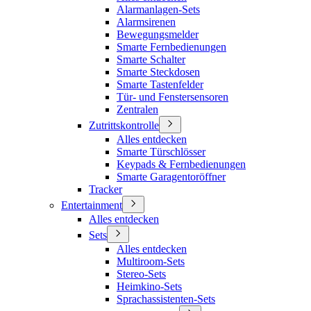
Alarmanlagen-Sets
Alarmsirenen
Bewegungsmelder
Smarte Fernbedienungen
Smarte Schalter
Smarte Steckdosen
Smarte Tastenfelder
Tür- und Fenstersensoren
Zentralen
Zutrittskontrolle
Alles entdecken
Smarte Türschlösser
Keypads & Fernbedienungen
Smarte Garagentoröffner
Tracker
Entertainment
Alles entdecken
Sets
Alles entdecken
Multiroom-Sets
Stereo-Sets
Heimkino-Sets
Sprachassistenten-Sets