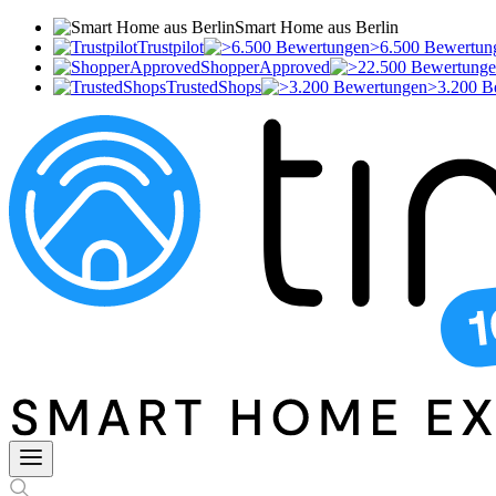
Smart Home aus Berlin
Trustpilot
>6.500 Bewertun
ShopperApproved
TrustedShops
>3.200 B