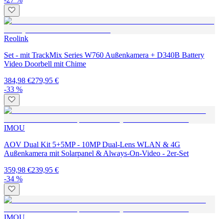
Reolink
Set - mit TrackMix Series W760 Außenkamera + D340B Battery
Video Doorbell mit Chime
384,98 €
279,95 €
-33 %
IMOU
AOV Dual Kit 5+5MP - 10MP Dual-Lens WLAN & 4G
Außenkamera mit Solarpanel & Always-On-Video - 2er-Set
359,98 €
239,95 €
-34 %
IMOU