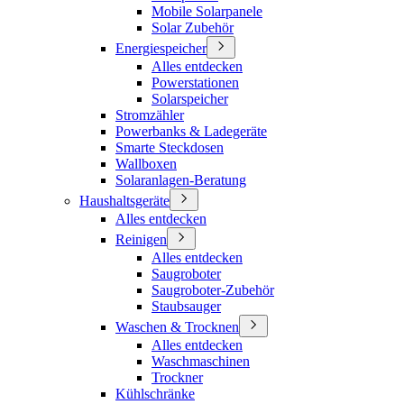
Mobile Solarpanele
Solar Zubehör
Energiespeicher
Alles entdecken
Powerstationen
Solarspeicher
Stromzähler
Powerbanks & Ladegeräte
Smarte Steckdosen
Wallboxen
Solaranlagen-Beratung
Haushaltsgeräte
Alles entdecken
Reinigen
Alles entdecken
Saugroboter
Saugroboter-Zubehör
Staubsauger
Waschen & Trocknen
Alles entdecken
Waschmaschinen
Trockner
Kühlschränke