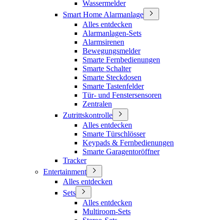
Wassermelder
Smart Home Alarmanlage
Alles entdecken
Alarmanlagen-Sets
Alarmsirenen
Bewegungsmelder
Smarte Fernbedienungen
Smarte Schalter
Smarte Steckdosen
Smarte Tastenfelder
Tür- und Fenstersensoren
Zentralen
Zutrittskontrolle
Alles entdecken
Smarte Türschlösser
Keypads & Fernbedienungen
Smarte Garagentoröffner
Tracker
Entertainment
Alles entdecken
Sets
Alles entdecken
Multiroom-Sets