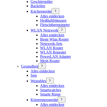
Geschirrspüler
Backöfen
Küchengeräte
Alles entdecken
Heißluftfritteusen
Fleischthermometer
WLAN Netzwerk
Alles entdecken
Beste Wlan Router
Netzwerk-Sets
WLAN Router
WLAN Repeater
PowerLAN Adapter
Mesh Router
Gesundheit
Alles entdecken
Sets
Wearables
Alles entdecken
Smartwatches
Smarte Ringe
Körpermessgeräte
Alles entdecken