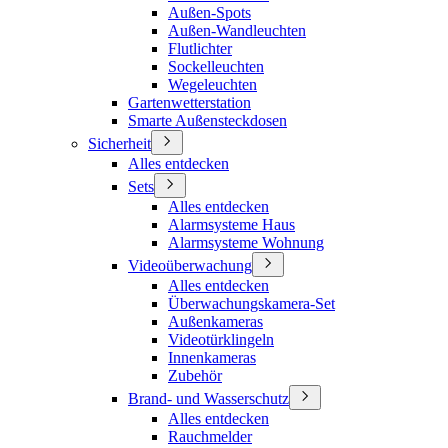
Außen-Spots
Außen-Wandleuchten
Flutlichter
Sockelleuchten
Wegeleuchten
Gartenwetterstation
Smarte Außensteckdosen
Sicherheit
Alles entdecken
Sets
Alles entdecken
Alarmsysteme Haus
Alarmsysteme Wohnung
Videoüberwachung
Alles entdecken
Überwachungskamera-Set
Außenkameras
Videotürklingeln
Innenkameras
Zubehör
Brand- und Wasserschutz
Alles entdecken
Rauchmelder