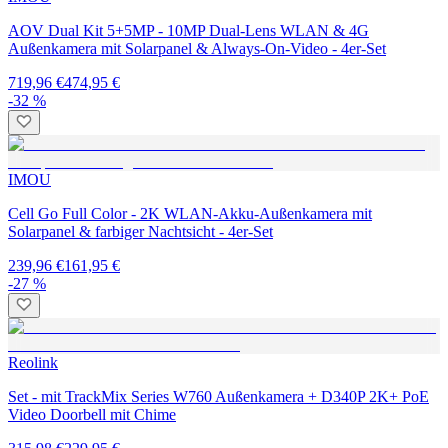
AOV Dual Kit 5+5MP - 10MP Dual-Lens WLAN & 4G
Außenkamera mit Solarpanel & Always-On-Video - 4er-Set
719,96 €
474,95 €
-32 %
IMOU
Cell Go Full Color - 2K WLAN-Akku-Außenkamera mit
Solarpanel & farbiger Nachtsicht - 4er-Set
239,96 €
161,95 €
-27 %
Reolink
Set - mit TrackMix Series W760 Außenkamera + D340P 2K+ PoE
Video Doorbell mit Chime