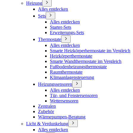
Heizung
Alles entdecken
Sets
Alles entdecken
Starter-Sets
Erweiterungs-Sets
Thermostate
Alles entdecken
Smarte Heizkörperhermostate im Vergleich
Heizkörperthermostate
Smarte Wandthermostate im Vergleich
Fußbodenheizungsthermostate
Raumthermostate
Klimaanlagensteuerung
Heizungssensoren
Alles entdecken
Tür- und Fenstersensoren
Wettersensoren
Zentralen
Zubehör
Wärmepumpen-Beratung
Licht & Verdunkelung
Alles entdecken