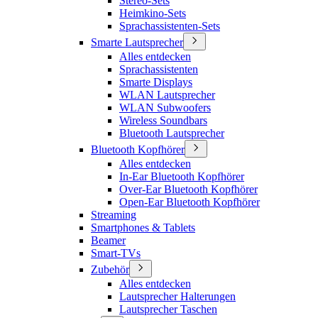
Stereo-Sets
Heimkino-Sets
Sprachassistenten-Sets
Smarte Lautsprecher
Alles entdecken
Sprachassistenten
Smarte Displays
WLAN Lautsprecher
WLAN Subwoofers
Wireless Soundbars
Bluetooth Lautsprecher
Bluetooth Kopfhörer
Alles entdecken
In-Ear Bluetooth Kopfhörer
Over-Ear Bluetooth Kopfhörer
Open-Ear Bluetooth Kopfhörer
Streaming
Smartphones & Tablets
Beamer
Smart-TVs
Zubehör
Alles entdecken
Lautsprecher Halterungen
Lautsprecher Taschen