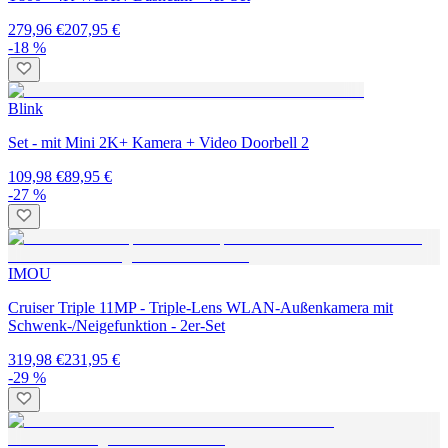
279,96 €
207,95 €
-18 %
Blink
Set - mit Mini 2K+ Kamera + Video Doorbell 2
109,98 €
89,95 €
-27 %
IMOU
Cruiser Triple 11MP - Triple-Lens WLAN-Außenkamera mit
Schwenk-/Neigefunktion - 2er-Set
319,98 €
231,95 €
-29 %