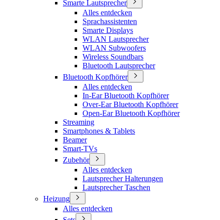
Smarte Lautsprecher
Alles entdecken
Sprachassistenten
Smarte Displays
WLAN Lautsprecher
WLAN Subwoofers
Wireless Soundbars
Bluetooth Lautsprecher
Bluetooth Kopfhörer
Alles entdecken
In-Ear Bluetooth Kopfhörer
Over-Ear Bluetooth Kopfhörer
Open-Ear Bluetooth Kopfhörer
Streaming
Smartphones & Tablets
Beamer
Smart-TVs
Zubehör
Alles entdecken
Lautsprecher Halterungen
Lautsprecher Taschen
Heizung
Alles entdecken
Sets