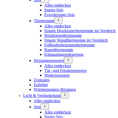
Alles entdecken
Starter-Sets
Erweiterungs-Sets
Thermostate
Alles entdecken
Smarte Heizkörperhermostate im Vergleich
Heizkörperthermostate
Smarte Wandthermostate im Vergleich
Fußbodenheizungsthermostate
Raumthermostate
Klimaanlagensteuerung
Heizungssensoren
Alles entdecken
Tür- und Fenstersensoren
Wettersensoren
Zentralen
Zubehör
Wärmepumpen-Beratung
Licht & Verdunkelung
Alles entdecken
Sets
Alles entdecken
Starter Sets