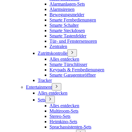
Alarmanlagen-Sets
Alarmsirenen
Bewegungsmelder
Smarte Fernbedienungen
Smarte Schalter
Smarte Steckdosen
Smarte Tastenfelder
Tür- und Fenstersensoren
Zentralen
Zutrittskontrolle
Alles entdecken
Smarte Türschlösser
Keypads & Fernbedienungen
Smarte Garagentoröffner
Tracker
Entertainment
Alles entdecken
Sets
Alles entdecken
Multiroom-Sets
Stereo-Sets
Heimkino-Sets
Sprachassistenten-Sets