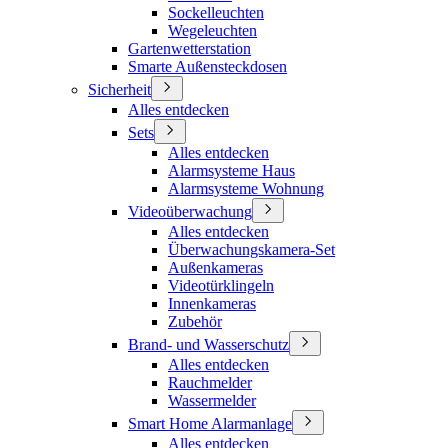
Sockelleuchten
Wegeleuchten
Gartenwetterstation
Smarte Außensteckdosen
Sicherheit
Alles entdecken
Sets
Alles entdecken
Alarmsysteme Haus
Alarmsysteme Wohnung
Videoüberwachung
Alles entdecken
Überwachungskamera-Set
Außenkameras
Videotürklingeln
Innenkameras
Zubehör
Brand- und Wasserschutz
Alles entdecken
Rauchmelder
Wassermelder
Smart Home Alarmanlage
Alles entdecken