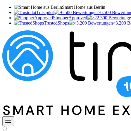
Smart Home aus Berlin
Trustpilot
>6.500 Bewertun
ShopperApproved
TrustedShops
>3.200 B