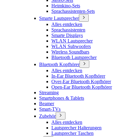
Stereo-Sets
Heimkino-Sets
Sprachassistenten-Sets
Smarte Lautsprecher
Alles entdecken
Sprachassistenten
Smarte Displays
WLAN Lautsprecher
WLAN Subwoofers
Wireless Soundbars
Bluetooth Lautsprecher
Bluetooth Kopfhörer
Alles entdecken
In-Ear Bluetooth Kopfhörer
Over-Ear Bluetooth Kopfhörer
Open-Ear Bluetooth Kopfhörer
Streaming
Smartphones & Tablets
Beamer
Smart-TVs
Zubehör
Alles entdecken
Lautsprecher Halterungen
Lautsprecher Taschen