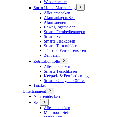
Wassermelder
Smart Home Alarmanlage
Alles entdecken
Alarmanlagen-Sets
Alarmsirenen
Bewegungsmelder
Smarte Fernbedienungen
Smarte Schalter
Smarte Steckdosen
Smarte Tastenfelder
Tür- und Fenstersensoren
Zentralen
Zutrittskontrolle
Alles entdecken
Smarte Türschlösser
Keypads & Fernbedienungen
Smarte Garagentoröffner
Tracker
Entertainment
Alles entdecken
Sets
Alles entdecken
Multiroom-Sets