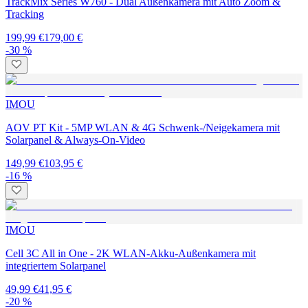
TrackMix Series W760 - Dual Außenkamera mit Auto Zoom &
Tracking
199,99 €
179,00 €
-30 %
IMOU
AOV PT Kit - 5MP WLAN & 4G Schwenk-/Neigekamera mit
Solarpanel & Always-On-Video
149,99 €
103,95 €
-16 %
IMOU
Cell 3C All in One - 2K WLAN-Akku-Außenkamera mit
integriertem Solarpanel
49,99 €
41,95 €
-20 %