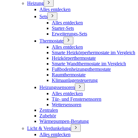
Heizung
Alles entdecken
Sets
Alles entdecken
Starter-Sets
Erweiterungs-Sets
Thermostate
Alles entdecken
Smarte Heizkörperhermostate im Vergleich
Heizkörperthermostate
Smarte Wandthermostate im Vergleich
Fußbodenheizungsthermostate
Raumthermostate
Klimaanlagensteuerung
Heizungssensoren
Alles entdecken
Tür- und Fenstersensoren
Wettersensoren
Zentralen
Zubehör
Wärmepumpen-Beratung
Licht & Verdunkelung
Alles entdecken