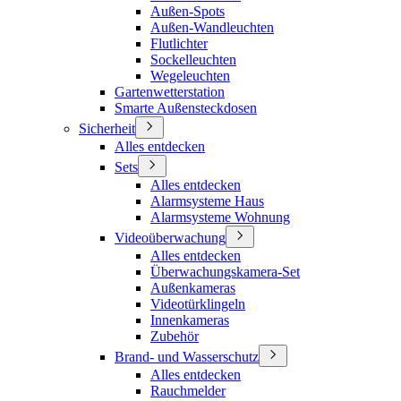
Außen-Spots
Außen-Wandleuchten
Flutlichter
Sockelleuchten
Wegeleuchten
Gartenwetterstation
Smarte Außensteckdosen
Sicherheit
Alles entdecken
Sets
Alles entdecken
Alarmsysteme Haus
Alarmsysteme Wohnung
Videoüberwachung
Alles entdecken
Überwachungskamera-Set
Außenkameras
Videotürklingeln
Innenkameras
Zubehör
Brand- und Wasserschutz
Alles entdecken
Rauchmelder