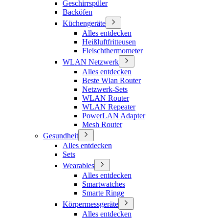
Geschirrspüler
Backöfen
Küchengeräte
Alles entdecken
Heißluftfritteusen
Fleischthermometer
WLAN Netzwerk
Alles entdecken
Beste Wlan Router
Netzwerk-Sets
WLAN Router
WLAN Repeater
PowerLAN Adapter
Mesh Router
Gesundheit
Alles entdecken
Sets
Wearables
Alles entdecken
Smartwatches
Smarte Ringe
Körpermessgeräte
Alles entdecken