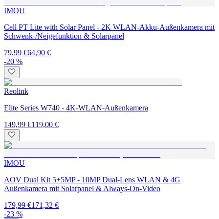
IMOU
Cell PT Lite with Solar Panel - 2K WLAN-Akku-Außenkamera mit
Schwenk-/Neigefunktion & Solarpanel
79,99 €
64,90 €
-20 %
Reolink
Elite Series W740 - 4K-WLAN-Außenkamera
149,99 €
119,00 €
IMOU
AOV Dual Kit 5+5MP - 10MP Dual-Lens WLAN & 4G
Außenkamera mit Solarpanel & Always-On-Video
179,99 €
171,32 €
-23 %