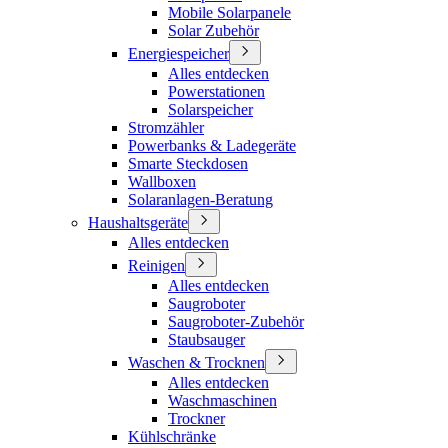
Mobile Solarpanele
Solar Zubehör
Energiespeicher
Alles entdecken
Powerstationen
Solarspeicher
Stromzähler
Powerbanks & Ladegeräte
Smarte Steckdosen
Wallboxen
Solaranlagen-Beratung
Haushaltsgeräte
Alles entdecken
Reinigen
Alles entdecken
Saugroboter
Saugroboter-Zubehör
Staubsauger
Waschen & Trocknen
Alles entdecken
Waschmaschinen
Trockner
Kühlschränke