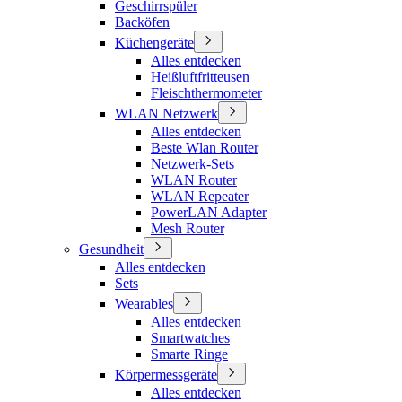
Geschirrspüler
Backöfen
Küchengeräte
Alles entdecken
Heißluftfritteusen
Fleischthermometer
WLAN Netzwerk
Alles entdecken
Beste Wlan Router
Netzwerk-Sets
WLAN Router
WLAN Repeater
PowerLAN Adapter
Mesh Router
Gesundheit
Alles entdecken
Sets
Wearables
Alles entdecken
Smartwatches
Smarte Ringe
Körpermessgeräte
Alles entdecken