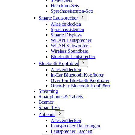
Stereo-Sets
Heimkino-Sets
Sprachassistenten-Sets
Smarte Lautsprecher
Alles entdecken
Sprachassistenten
Smarte Displays
WLAN Lautsprecher
WLAN Subwoofers
Wireless Soundbars
Bluetooth Lautsprecher
Bluetooth Kopfhörer
Alles entdecken
In-Ear Bluetooth Kopfhörer
Over-Ear Bluetooth Kopfhörer
Open-Ear Bluetooth Kopfhörer
Streaming
Smartphones & Tablets
Beamer
Smart-TVs
Zubehör
Alles entdecken
Lautsprecher Halterungen
Lautsprecher Taschen