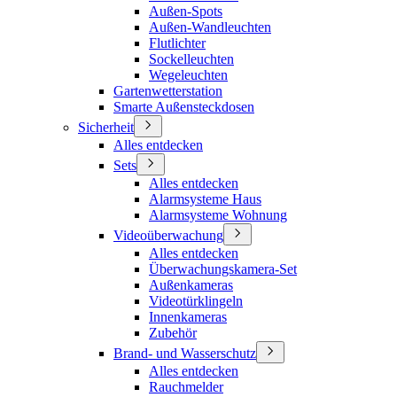
Außen-Spots
Außen-Wandleuchten
Flutlichter
Sockelleuchten
Wegeleuchten
Gartenwetterstation
Smarte Außensteckdosen
Sicherheit
Alles entdecken
Sets
Alles entdecken
Alarmsysteme Haus
Alarmsysteme Wohnung
Videoüberwachung
Alles entdecken
Überwachungskamera-Set
Außenkameras
Videotürklingeln
Innenkameras
Zubehör
Brand- und Wasserschutz
Alles entdecken
Rauchmelder