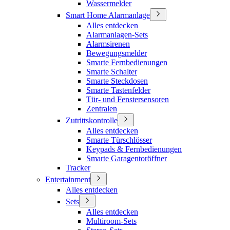
Wassermelder
Smart Home Alarmanlage
Alles entdecken
Alarmanlagen-Sets
Alarmsirenen
Bewegungsmelder
Smarte Fernbedienungen
Smarte Schalter
Smarte Steckdosen
Smarte Tastenfelder
Tür- und Fenstersensoren
Zentralen
Zutrittskontrolle
Alles entdecken
Smarte Türschlösser
Keypads & Fernbedienungen
Smarte Garagentoröffner
Tracker
Entertainment
Alles entdecken
Sets
Alles entdecken
Multiroom-Sets