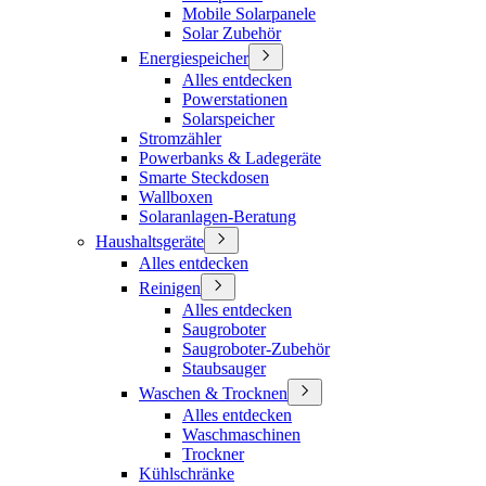
Mobile Solarpanele
Solar Zubehör
Energiespeicher
Alles entdecken
Powerstationen
Solarspeicher
Stromzähler
Powerbanks & Ladegeräte
Smarte Steckdosen
Wallboxen
Solaranlagen-Beratung
Haushaltsgeräte
Alles entdecken
Reinigen
Alles entdecken
Saugroboter
Saugroboter-Zubehör
Staubsauger
Waschen & Trocknen
Alles entdecken
Waschmaschinen
Trockner
Kühlschränke