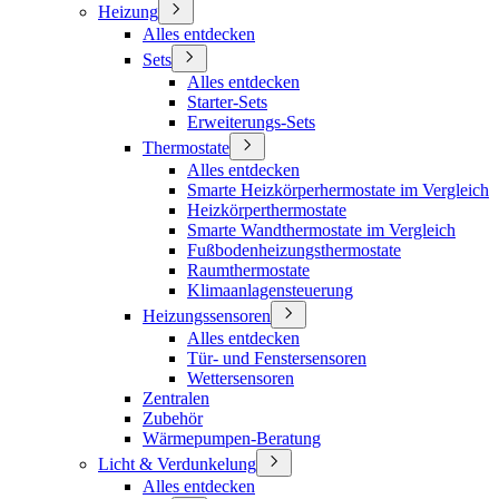
Heizung
Alles entdecken
Sets
Alles entdecken
Starter-Sets
Erweiterungs-Sets
Thermostate
Alles entdecken
Smarte Heizkörperhermostate im Vergleich
Heizkörperthermostate
Smarte Wandthermostate im Vergleich
Fußbodenheizungsthermostate
Raumthermostate
Klimaanlagensteuerung
Heizungssensoren
Alles entdecken
Tür- und Fenstersensoren
Wettersensoren
Zentralen
Zubehör
Wärmepumpen-Beratung
Licht & Verdunkelung
Alles entdecken