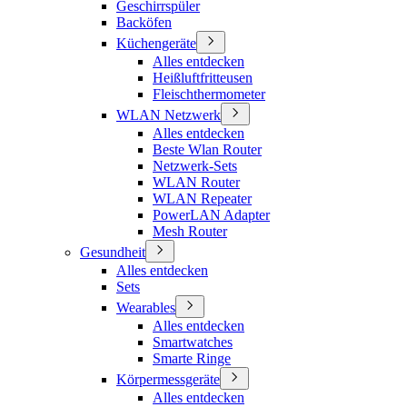
Geschirrspüler
Backöfen
Küchengeräte
Alles entdecken
Heißluftfritteusen
Fleischthermometer
WLAN Netzwerk
Alles entdecken
Beste Wlan Router
Netzwerk-Sets
WLAN Router
WLAN Repeater
PowerLAN Adapter
Mesh Router
Gesundheit
Alles entdecken
Sets
Wearables
Alles entdecken
Smartwatches
Smarte Ringe
Körpermessgeräte
Alles entdecken