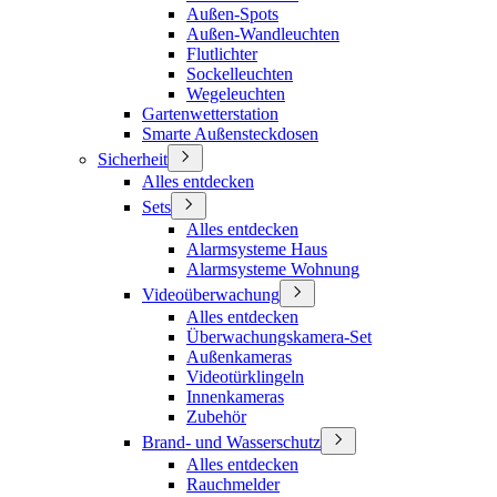
Außen-Spots
Außen-Wandleuchten
Flutlichter
Sockelleuchten
Wegeleuchten
Gartenwetterstation
Smarte Außensteckdosen
Sicherheit
Alles entdecken
Sets
Alles entdecken
Alarmsysteme Haus
Alarmsysteme Wohnung
Videoüberwachung
Alles entdecken
Überwachungskamera-Set
Außenkameras
Videotürklingeln
Innenkameras
Zubehör
Brand- und Wasserschutz
Alles entdecken
Rauchmelder