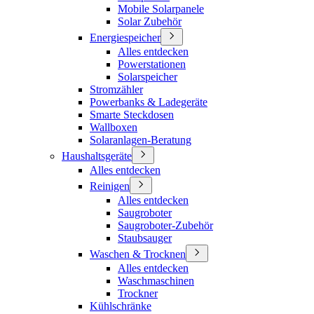
Mobile Solarpanele
Solar Zubehör
Energiespeicher
Alles entdecken
Powerstationen
Solarspeicher
Stromzähler
Powerbanks & Ladegeräte
Smarte Steckdosen
Wallboxen
Solaranlagen-Beratung
Haushaltsgeräte
Alles entdecken
Reinigen
Alles entdecken
Saugroboter
Saugroboter-Zubehör
Staubsauger
Waschen & Trocknen
Alles entdecken
Waschmaschinen
Trockner
Kühlschränke