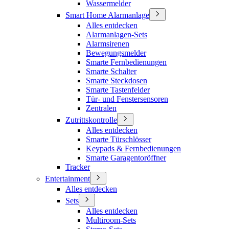
Wassermelder
Smart Home Alarmanlage
Alles entdecken
Alarmanlagen-Sets
Alarmsirenen
Bewegungsmelder
Smarte Fernbedienungen
Smarte Schalter
Smarte Steckdosen
Smarte Tastenfelder
Tür- und Fenstersensoren
Zentralen
Zutrittskontrolle
Alles entdecken
Smarte Türschlösser
Keypads & Fernbedienungen
Smarte Garagentoröffner
Tracker
Entertainment
Alles entdecken
Sets
Alles entdecken
Multiroom-Sets