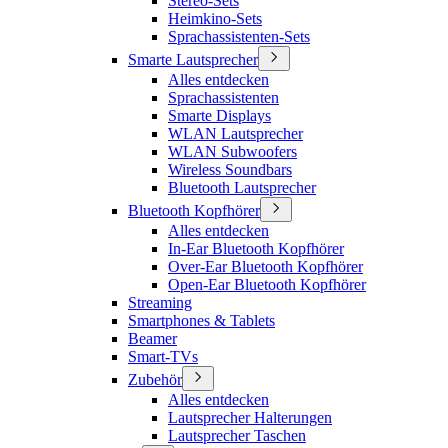
Stereo-Sets
Heimkino-Sets
Sprachassistenten-Sets
Smarte Lautsprecher
Alles entdecken
Sprachassistenten
Smarte Displays
WLAN Lautsprecher
WLAN Subwoofers
Wireless Soundbars
Bluetooth Lautsprecher
Bluetooth Kopfhörer
Alles entdecken
In-Ear Bluetooth Kopfhörer
Over-Ear Bluetooth Kopfhörer
Open-Ear Bluetooth Kopfhörer
Streaming
Smartphones & Tablets
Beamer
Smart-TVs
Zubehör
Alles entdecken
Lautsprecher Halterungen
Lautsprecher Taschen