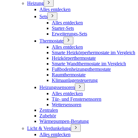
Heizung
Alles entdecken
Sets
Alles entdecken
Starter-Sets
Erweiterungs-Sets
Thermostate
Alles entdecken
Smarte Heizkörperhermostate im Vergleich
Heizkörperthermostate
Smarte Wandthermostate im Vergleich
Fußbodenheizungsthermostate
Raumthermostate
Klimaanlagensteuerung
Heizungssensoren
Alles entdecken
Tür- und Fenstersensoren
Wettersensoren
Zentralen
Zubehör
Wärmepumpen-Beratung
Licht & Verdunkelung
Alles entdecken