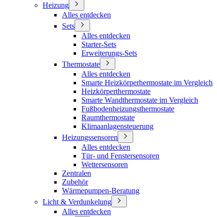
Heizung
Alles entdecken
Sets
Alles entdecken
Starter-Sets
Erweiterungs-Sets
Thermostate
Alles entdecken
Smarte Heizkörperhermostate im Vergleich
Heizkörperthermostate
Smarte Wandthermostate im Vergleich
Fußbodenheizungsthermostate
Raumthermostate
Klimaanlagensteuerung
Heizungssensoren
Alles entdecken
Tür- und Fenstersensoren
Wettersensoren
Zentralen
Zubehör
Wärmepumpen-Beratung
Licht & Verdunkelung
Alles entdecken