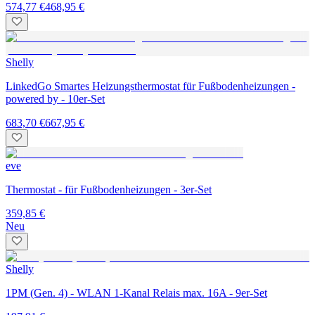
574,77 €
468,95 €
Shelly
LinkedGo Smartes Heizungsthermostat für Fußbodenheizungen -
powered by - 10er-Set
683,70 €
667,95 €
eve
Thermostat - für Fußbodenheizungen - 3er-Set
359,85 €
Neu
Shelly
1PM (Gen. 4) - WLAN 1-Kanal Relais max. 16A - 9er-Set