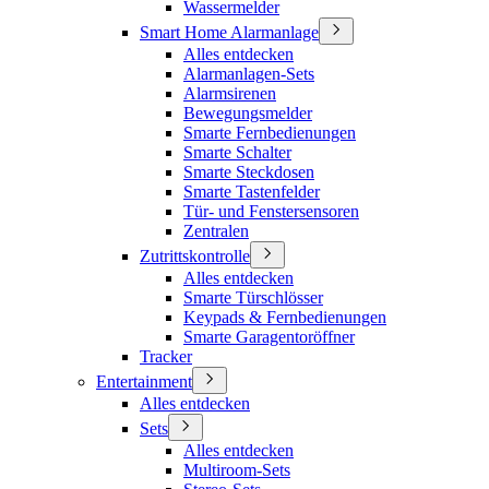
Wassermelder
Smart Home Alarmanlage
Alles entdecken
Alarmanlagen-Sets
Alarmsirenen
Bewegungsmelder
Smarte Fernbedienungen
Smarte Schalter
Smarte Steckdosen
Smarte Tastenfelder
Tür- und Fenstersensoren
Zentralen
Zutrittskontrolle
Alles entdecken
Smarte Türschlösser
Keypads & Fernbedienungen
Smarte Garagentoröffner
Tracker
Entertainment
Alles entdecken
Sets
Alles entdecken
Multiroom-Sets