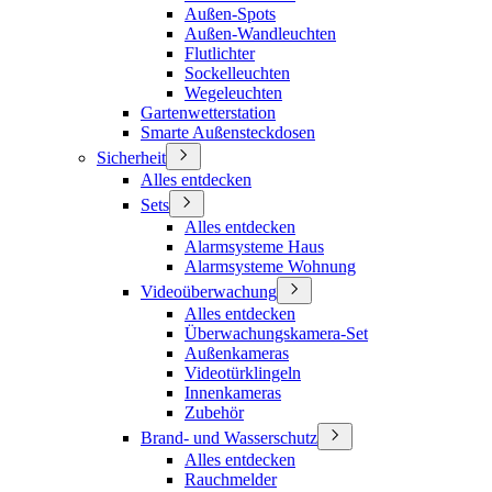
Außen-Spots
Außen-Wandleuchten
Flutlichter
Sockelleuchten
Wegeleuchten
Gartenwetterstation
Smarte Außensteckdosen
Sicherheit
Alles entdecken
Sets
Alles entdecken
Alarmsysteme Haus
Alarmsysteme Wohnung
Videoüberwachung
Alles entdecken
Überwachungskamera-Set
Außenkameras
Videotürklingeln
Innenkameras
Zubehör
Brand- und Wasserschutz
Alles entdecken
Rauchmelder