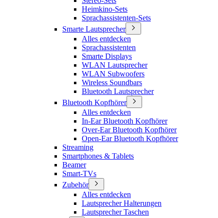
Stereo-Sets
Heimkino-Sets
Sprachassistenten-Sets
Smarte Lautsprecher
Alles entdecken
Sprachassistenten
Smarte Displays
WLAN Lautsprecher
WLAN Subwoofers
Wireless Soundbars
Bluetooth Lautsprecher
Bluetooth Kopfhörer
Alles entdecken
In-Ear Bluetooth Kopfhörer
Over-Ear Bluetooth Kopfhörer
Open-Ear Bluetooth Kopfhörer
Streaming
Smartphones & Tablets
Beamer
Smart-TVs
Zubehör
Alles entdecken
Lautsprecher Halterungen
Lautsprecher Taschen