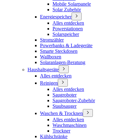
Mobile Solarpanele
Solar Zubehör
Energiespeicher
Alles entdecken
Powerstationen
Solarspeicher
Stromzähler
Powerbanks & Ladegeräte
Smarte Steckdosen
Wallboxen
Solaranlagen-Beratung
Haushaltsgeräte
Alles entdecken
Reinigen
Alles entdecken
Saugroboter
Saugroboter-Zubehör
Staubsauger
Waschen & Trocknen
Alles entdecken
Waschmaschinen
Trockner
Kühlschränke