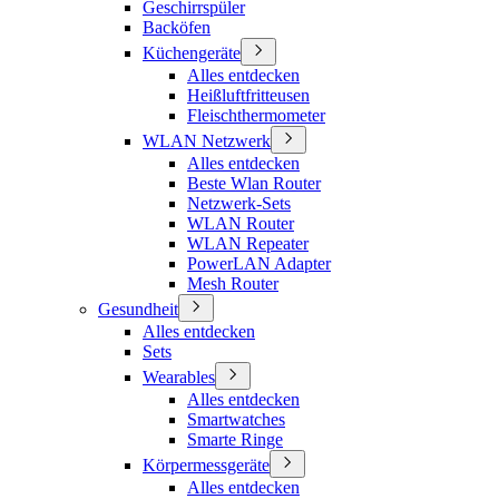
Geschirrspüler
Backöfen
Küchengeräte
Alles entdecken
Heißluftfritteusen
Fleischthermometer
WLAN Netzwerk
Alles entdecken
Beste Wlan Router
Netzwerk-Sets
WLAN Router
WLAN Repeater
PowerLAN Adapter
Mesh Router
Gesundheit
Alles entdecken
Sets
Wearables
Alles entdecken
Smartwatches
Smarte Ringe
Körpermessgeräte
Alles entdecken