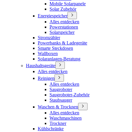
Mobile Solarpanele
Solar Zubehör
Energiespeicher
Alles entdecken
Powerstationen
Solarspeicher
Stromzähler
Powerbanks & Ladegeräte
Smarte Steckdosen
Wallboxen
Solaranlagen-Beratung
Haushaltsgeräte
Alles entdecken
Reinigen
Alles entdecken
Saugroboter
Saugroboter-Zubehör
Staubsauger
Waschen & Trocknen
Alles entdecken
Waschmaschinen
Trockner
Kühlschränke