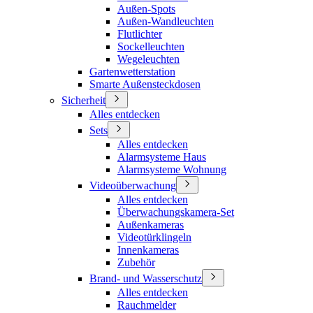
Außen-Spots
Außen-Wandleuchten
Flutlichter
Sockelleuchten
Wegeleuchten
Gartenwetterstation
Smarte Außensteckdosen
Sicherheit
Alles entdecken
Sets
Alles entdecken
Alarmsysteme Haus
Alarmsysteme Wohnung
Videoüberwachung
Alles entdecken
Überwachungskamera-Set
Außenkameras
Videotürklingeln
Innenkameras
Zubehör
Brand- und Wasserschutz
Alles entdecken
Rauchmelder