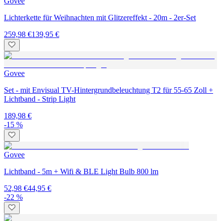
Govee
Lichterkette für Weihnachten mit Glitzereffekt - 20m - 2er-Set
259,98 €
139,95 €
Govee
Set - mit Envisual TV-Hintergrundbeleuchtung T2 für 55-65 Zoll +
Lichtband - Strip Light
189,98 €
-15 %
Govee
Lichtband - 5m + Wifi & BLE Light Bulb 800 lm
52,98 €
44,95 €
-22 %