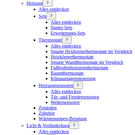
Heizung
Alles entdecken
Sets
Alles entdecken
Starter-Sets
Erweiterungs-Sets
Thermostate
Alles entdecken
Smarte Heizkörperhermostate im Vergleich
Heizkörperthermostate
Smarte Wandthermostate im Vergleich
Fußbodenheizungsthermostate
Raumthermostate
Klimaanlagensteuerung
Heizungssensoren
Alles entdecken
Tür- und Fenstersensoren
Wettersensoren
Zentralen
Zubehör
Wärmepumpen-Beratung
Licht & Verdunkelung
Alles entdecken