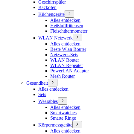
Geschirrspüler
Backöfen
Küchengeräte
Alles entdecken
Heißluftfritteusen
Fleischthermometer
WLAN Netzwerk
Alles entdecken
Beste Wlan Router
Netzwerk-Sets
WLAN Router
WLAN Repeater
PowerLAN Adapter
Mesh Router
Gesundheit
Alles entdecken
Sets
Wearables
Alles entdecken
Smartwatches
Smarte Ringe
Körpermessgeräte
Alles entdecken