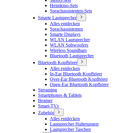
Stereo-Sets
Heimkino-Sets
Sprachassistenten-Sets
Smarte Lautsprecher
Alles entdecken
Sprachassistenten
Smarte Displays
WLAN Lautsprecher
WLAN Subwoofers
Wireless Soundbars
Bluetooth Lautsprecher
Bluetooth Kopfhörer
Alles entdecken
In-Ear Bluetooth Kopfhörer
Over-Ear Bluetooth Kopfhörer
Open-Ear Bluetooth Kopfhörer
Streaming
Smartphones & Tablets
Beamer
Smart-TVs
Zubehör
Alles entdecken
Lautsprecher Halterungen
Lautsprecher Taschen