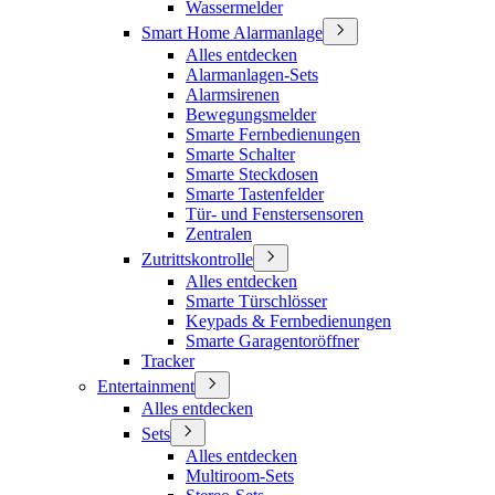
Wassermelder
Smart Home Alarmanlage
Alles entdecken
Alarmanlagen-Sets
Alarmsirenen
Bewegungsmelder
Smarte Fernbedienungen
Smarte Schalter
Smarte Steckdosen
Smarte Tastenfelder
Tür- und Fenstersensoren
Zentralen
Zutrittskontrolle
Alles entdecken
Smarte Türschlösser
Keypads & Fernbedienungen
Smarte Garagentoröffner
Tracker
Entertainment
Alles entdecken
Sets
Alles entdecken
Multiroom-Sets