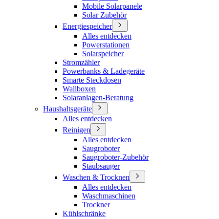
Mobile Solarpanele
Solar Zubehör
Energiespeicher
Alles entdecken
Powerstationen
Solarspeicher
Stromzähler
Powerbanks & Ladegeräte
Smarte Steckdosen
Wallboxen
Solaranlagen-Beratung
Haushaltsgeräte
Alles entdecken
Reinigen
Alles entdecken
Saugroboter
Saugroboter-Zubehör
Staubsauger
Waschen & Trocknen
Alles entdecken
Waschmaschinen
Trockner
Kühlschränke