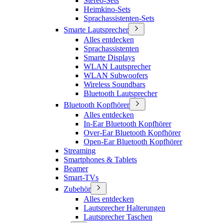
Stereo-Sets
Heimkino-Sets
Sprachassistenten-Sets
Smarte Lautsprecher
Alles entdecken
Sprachassistenten
Smarte Displays
WLAN Lautsprecher
WLAN Subwoofers
Wireless Soundbars
Bluetooth Lautsprecher
Bluetooth Kopfhörer
Alles entdecken
In-Ear Bluetooth Kopfhörer
Over-Ear Bluetooth Kopfhörer
Open-Ear Bluetooth Kopfhörer
Streaming
Smartphones & Tablets
Beamer
Smart-TVs
Zubehör
Alles entdecken
Lautsprecher Halterungen
Lautsprecher Taschen