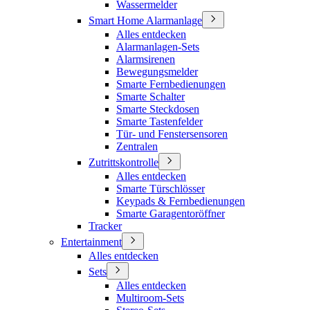
Wassermelder
Smart Home Alarmanlage
Alles entdecken
Alarmanlagen-Sets
Alarmsirenen
Bewegungsmelder
Smarte Fernbedienungen
Smarte Schalter
Smarte Steckdosen
Smarte Tastenfelder
Tür- und Fenstersensoren
Zentralen
Zutrittskontrolle
Alles entdecken
Smarte Türschlösser
Keypads & Fernbedienungen
Smarte Garagentoröffner
Tracker
Entertainment
Alles entdecken
Sets
Alles entdecken
Multiroom-Sets