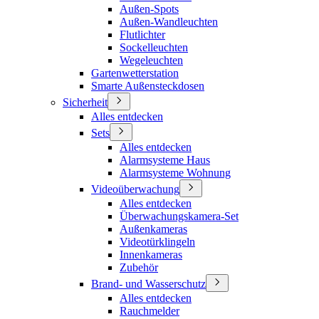
Außen-Spots
Außen-Wandleuchten
Flutlichter
Sockelleuchten
Wegeleuchten
Gartenwetterstation
Smarte Außensteckdosen
Sicherheit
Alles entdecken
Sets
Alles entdecken
Alarmsysteme Haus
Alarmsysteme Wohnung
Videoüberwachung
Alles entdecken
Überwachungskamera-Set
Außenkameras
Videotürklingeln
Innenkameras
Zubehör
Brand- und Wasserschutz
Alles entdecken
Rauchmelder