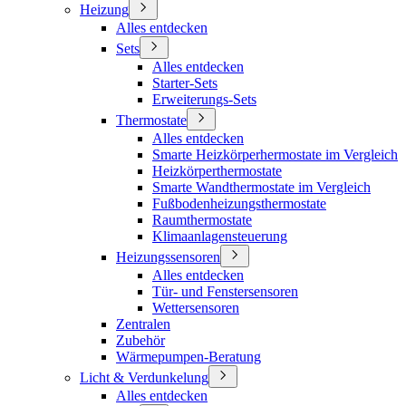
Heizung
Alles entdecken
Sets
Alles entdecken
Starter-Sets
Erweiterungs-Sets
Thermostate
Alles entdecken
Smarte Heizkörperhermostate im Vergleich
Heizkörperthermostate
Smarte Wandthermostate im Vergleich
Fußbodenheizungsthermostate
Raumthermostate
Klimaanlagensteuerung
Heizungssensoren
Alles entdecken
Tür- und Fenstersensoren
Wettersensoren
Zentralen
Zubehör
Wärmepumpen-Beratung
Licht & Verdunkelung
Alles entdecken