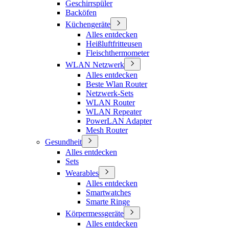
Geschirrspüler
Backöfen
Küchengeräte
Alles entdecken
Heißluftfritteusen
Fleischthermometer
WLAN Netzwerk
Alles entdecken
Beste Wlan Router
Netzwerk-Sets
WLAN Router
WLAN Repeater
PowerLAN Adapter
Mesh Router
Gesundheit
Alles entdecken
Sets
Wearables
Alles entdecken
Smartwatches
Smarte Ringe
Körpermessgeräte
Alles entdecken