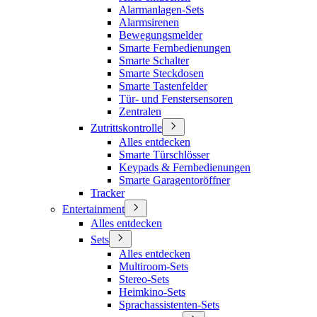
Alarmanlagen-Sets
Alarmsirenen
Bewegungsmelder
Smarte Fernbedienungen
Smarte Schalter
Smarte Steckdosen
Smarte Tastenfelder
Tür- und Fenstersensoren
Zentralen
Zutrittskontrolle
Alles entdecken
Smarte Türschlösser
Keypads & Fernbedienungen
Smarte Garagentoröffner
Tracker
Entertainment
Alles entdecken
Sets
Alles entdecken
Multiroom-Sets
Stereo-Sets
Heimkino-Sets
Sprachassistenten-Sets