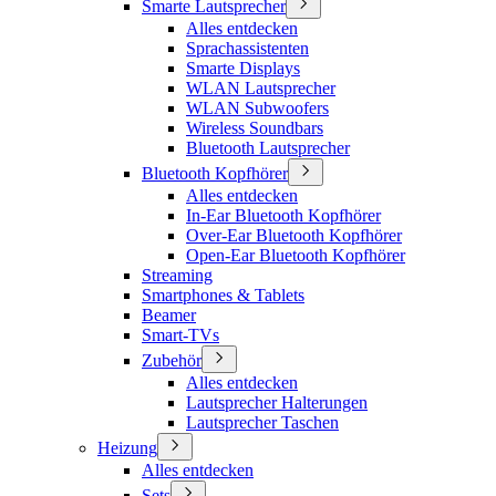
Smarte Lautsprecher
Alles entdecken
Sprachassistenten
Smarte Displays
WLAN Lautsprecher
WLAN Subwoofers
Wireless Soundbars
Bluetooth Lautsprecher
Bluetooth Kopfhörer
Alles entdecken
In-Ear Bluetooth Kopfhörer
Over-Ear Bluetooth Kopfhörer
Open-Ear Bluetooth Kopfhörer
Streaming
Smartphones & Tablets
Beamer
Smart-TVs
Zubehör
Alles entdecken
Lautsprecher Halterungen
Lautsprecher Taschen
Heizung
Alles entdecken
Sets