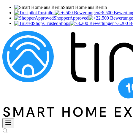
Smart Home aus Berlin
Trustpilot
>6.500 Bewertun
ShopperApproved
TrustedShops
>3.200 B