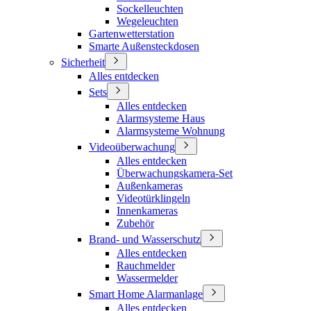
Sockelleuchten
Wegeleuchten
Gartenwetterstation
Smarte Außensteckdosen
Sicherheit
Alles entdecken
Sets
Alles entdecken
Alarmsysteme Haus
Alarmsysteme Wohnung
Videoüberwachung
Alles entdecken
Überwachungskamera-Set
Außenkameras
Videotürklingeln
Innenkameras
Zubehör
Brand- und Wasserschutz
Alles entdecken
Rauchmelder
Wassermelder
Smart Home Alarmanlage
Alles entdecken