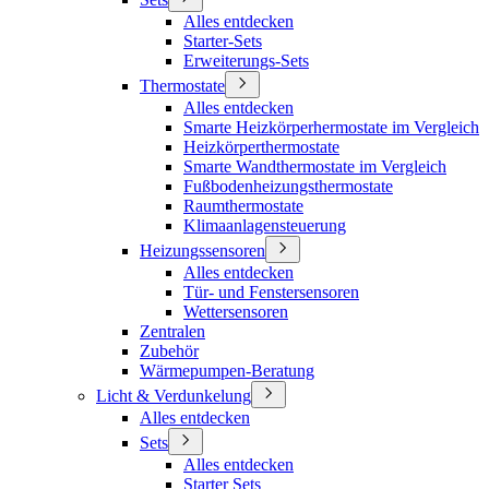
Alles entdecken
Starter-Sets
Erweiterungs-Sets
Thermostate
Alles entdecken
Smarte Heizkörperhermostate im Vergleich
Heizkörperthermostate
Smarte Wandthermostate im Vergleich
Fußbodenheizungsthermostate
Raumthermostate
Klimaanlagensteuerung
Heizungssensoren
Alles entdecken
Tür- und Fenstersensoren
Wettersensoren
Zentralen
Zubehör
Wärmepumpen-Beratung
Licht & Verdunkelung
Alles entdecken
Sets
Alles entdecken
Starter Sets