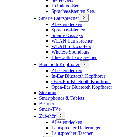
Stereo-Sets
Heimkino-Sets
Sprachassistenten-Sets
Smarte Lautsprecher
Alles entdecken
Sprachassistenten
Smarte Displays
WLAN Lautsprecher
WLAN Subwoofers
Wireless Soundbars
Bluetooth Lautsprecher
Bluetooth Kopfhörer
Alles entdecken
In-Ear Bluetooth Kopfhörer
Over-Ear Bluetooth Kopfhörer
Open-Ear Bluetooth Kopfhörer
Streaming
Smartphones & Tablets
Beamer
Smart-TVs
Zubehör
Alles entdecken
Lautsprecher Halterungen
Lautsprecher Taschen