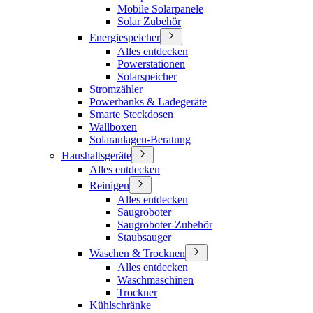
Mobile Solarpanele
Solar Zubehör
Energiespeicher
Alles entdecken
Powerstationen
Solarspeicher
Stromzähler
Powerbanks & Ladegeräte
Smarte Steckdosen
Wallboxen
Solaranlagen-Beratung
Haushaltsgeräte
Alles entdecken
Reinigen
Alles entdecken
Saugroboter
Saugroboter-Zubehör
Staubsauger
Waschen & Trocknen
Alles entdecken
Waschmaschinen
Trockner
Kühlschränke