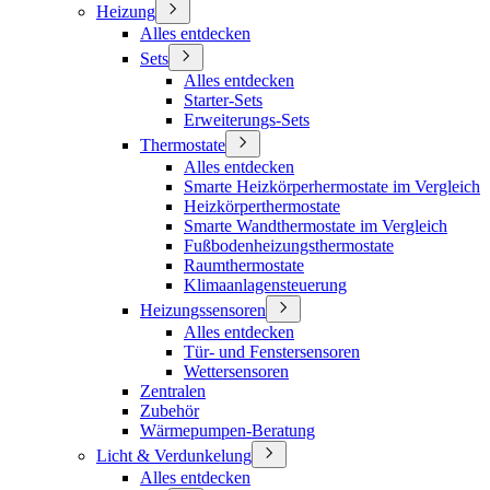
Heizung
Alles entdecken
Sets
Alles entdecken
Starter-Sets
Erweiterungs-Sets
Thermostate
Alles entdecken
Smarte Heizkörperhermostate im Vergleich
Heizkörperthermostate
Smarte Wandthermostate im Vergleich
Fußbodenheizungsthermostate
Raumthermostate
Klimaanlagensteuerung
Heizungssensoren
Alles entdecken
Tür- und Fenstersensoren
Wettersensoren
Zentralen
Zubehör
Wärmepumpen-Beratung
Licht & Verdunkelung
Alles entdecken