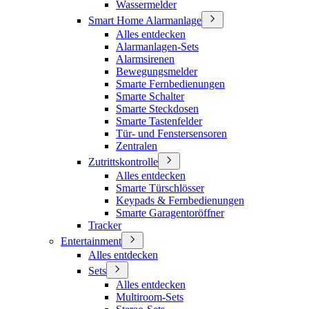
Wassermelder
Smart Home Alarmanlage
Alles entdecken
Alarmanlagen-Sets
Alarmsirenen
Bewegungsmelder
Smarte Fernbedienungen
Smarte Schalter
Smarte Steckdosen
Smarte Tastenfelder
Tür- und Fenstersensoren
Zentralen
Zutrittskontrolle
Alles entdecken
Smarte Türschlösser
Keypads & Fernbedienungen
Smarte Garagentoröffner
Tracker
Entertainment
Alles entdecken
Sets
Alles entdecken
Multiroom-Sets