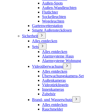
Außen-Spots
Außen-Wandleuchten
Flutlichter
Sockelleuchten
Wegeleuchten
Gartenwetterstation
Smarte Außensteckdosen
Sicherheit
Alles entdecken
Sets
Alles entdecken
Alarmsysteme Haus
Alarmsysteme Wohnung
Videoüberwachung
Alles entdecken
Überwachungskamera-Set
Außenkameras
Videotürklingeln
Innenkameras
Zubehör
Brand- und Wasserschutz
Alles entdecken
Rauchmelder