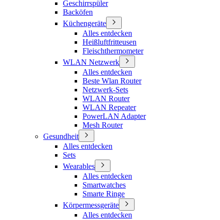
Geschirrspüler
Backöfen
Küchengeräte
Alles entdecken
Heißluftfritteusen
Fleischthermometer
WLAN Netzwerk
Alles entdecken
Beste Wlan Router
Netzwerk-Sets
WLAN Router
WLAN Repeater
PowerLAN Adapter
Mesh Router
Gesundheit
Alles entdecken
Sets
Wearables
Alles entdecken
Smartwatches
Smarte Ringe
Körpermessgeräte
Alles entdecken