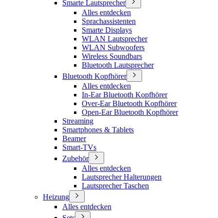
Smarte Lautsprecher
Alles entdecken
Sprachassistenten
Smarte Displays
WLAN Lautsprecher
WLAN Subwoofers
Wireless Soundbars
Bluetooth Lautsprecher
Bluetooth Kopfhörer
Alles entdecken
In-Ear Bluetooth Kopfhörer
Over-Ear Bluetooth Kopfhörer
Open-Ear Bluetooth Kopfhörer
Streaming
Smartphones & Tablets
Beamer
Smart-TVs
Zubehör
Alles entdecken
Lautsprecher Halterungen
Lautsprecher Taschen
Heizung
Alles entdecken
Sets