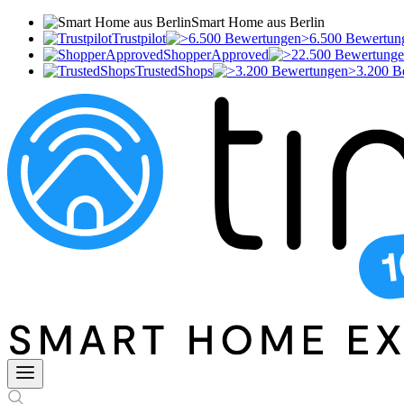
Smart Home aus Berlin
Trustpilot
>6.500 Bewertun
ShopperApproved
TrustedShops
>3.200 B