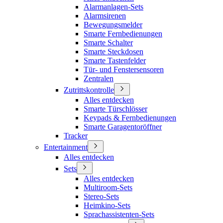
Alarmanlagen-Sets
Alarmsirenen
Bewegungsmelder
Smarte Fernbedienungen
Smarte Schalter
Smarte Steckdosen
Smarte Tastenfelder
Tür- und Fenstersensoren
Zentralen
Zutrittskontrolle
Alles entdecken
Smarte Türschlösser
Keypads & Fernbedienungen
Smarte Garagentoröffner
Tracker
Entertainment
Alles entdecken
Sets
Alles entdecken
Multiroom-Sets
Stereo-Sets
Heimkino-Sets
Sprachassistenten-Sets