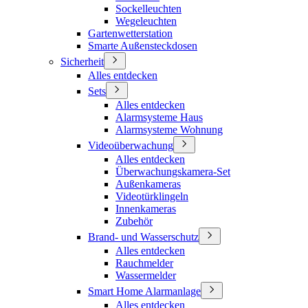
Sockelleuchten
Wegeleuchten
Gartenwetterstation
Smarte Außensteckdosen
Sicherheit
Alles entdecken
Sets
Alles entdecken
Alarmsysteme Haus
Alarmsysteme Wohnung
Videoüberwachung
Alles entdecken
Überwachungskamera-Set
Außenkameras
Videotürklingeln
Innenkameras
Zubehör
Brand- und Wasserschutz
Alles entdecken
Rauchmelder
Wassermelder
Smart Home Alarmanlage
Alles entdecken