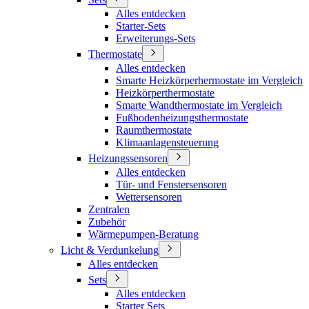
Alles entdecken
Starter-Sets
Erweiterungs-Sets
Thermostate
Alles entdecken
Smarte Heizkörperhermostate im Vergleich
Heizkörperthermostate
Smarte Wandthermostate im Vergleich
Fußbodenheizungsthermostate
Raumthermostate
Klimaanlagensteuerung
Heizungssensoren
Alles entdecken
Tür- und Fenstersensoren
Wettersensoren
Zentralen
Zubehör
Wärmepumpen-Beratung
Licht & Verdunkelung
Alles entdecken
Sets
Alles entdecken
Starter Sets