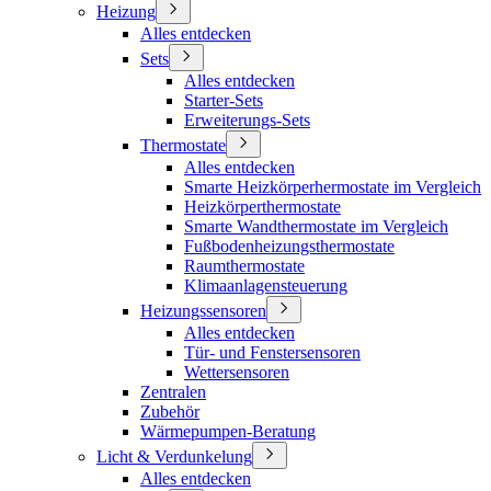
Heizung
Alles entdecken
Sets
Alles entdecken
Starter-Sets
Erweiterungs-Sets
Thermostate
Alles entdecken
Smarte Heizkörperhermostate im Vergleich
Heizkörperthermostate
Smarte Wandthermostate im Vergleich
Fußbodenheizungsthermostate
Raumthermostate
Klimaanlagensteuerung
Heizungssensoren
Alles entdecken
Tür- und Fenstersensoren
Wettersensoren
Zentralen
Zubehör
Wärmepumpen-Beratung
Licht & Verdunkelung
Alles entdecken