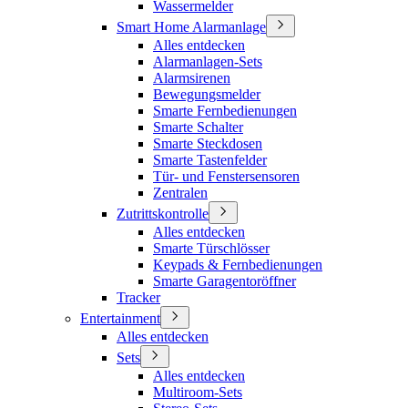
Wassermelder
Smart Home Alarmanlage
Alles entdecken
Alarmanlagen-Sets
Alarmsirenen
Bewegungsmelder
Smarte Fernbedienungen
Smarte Schalter
Smarte Steckdosen
Smarte Tastenfelder
Tür- und Fenstersensoren
Zentralen
Zutrittskontrolle
Alles entdecken
Smarte Türschlösser
Keypads & Fernbedienungen
Smarte Garagentoröffner
Tracker
Entertainment
Alles entdecken
Sets
Alles entdecken
Multiroom-Sets