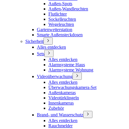
Außen-Spots
Außen-Wandleuchten
Flutlichter
Sockelleuchten
Wegeleuchten
Gartenwetterstation
Smarte Außensteckdosen
Sicherheit
Alles entdecken
Sets
Alles entdecken
Alarmsysteme Haus
Alarmsysteme Wohnung
Videoüberwachung
Alles entdecken
Überwachungskamera-Set
Außenkameras
Videotürklingeln
Innenkameras
Zubehör
Brand- und Wasserschutz
Alles entdecken
Rauchmelder