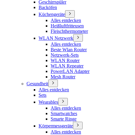
Geschirrspüler
Backöfen
Küchengeräte
Alles entdecken
Heißluftfritteusen
Fleischthermometer
WLAN Netzwerk
Alles entdecken
Beste Wlan Router
Netzwerk-Sets
WLAN Router
WLAN Repeater
PowerLAN Adapter
Mesh Router
Gesundheit
Alles entdecken
Sets
Wearables
Alles entdecken
Smartwatches
Smarte Ringe
Körpermessgeräte
Alles entdecken