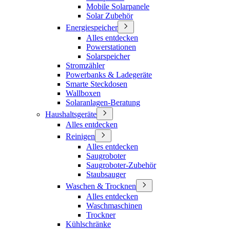
Mobile Solarpanele
Solar Zubehör
Energiespeicher
Alles entdecken
Powerstationen
Solarspeicher
Stromzähler
Powerbanks & Ladegeräte
Smarte Steckdosen
Wallboxen
Solaranlagen-Beratung
Haushaltsgeräte
Alles entdecken
Reinigen
Alles entdecken
Saugroboter
Saugroboter-Zubehör
Staubsauger
Waschen & Trocknen
Alles entdecken
Waschmaschinen
Trockner
Kühlschränke