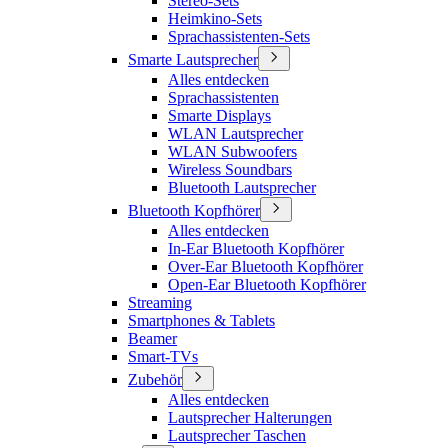
Stereo-Sets
Heimkino-Sets
Sprachassistenten-Sets
Smarte Lautsprecher
Alles entdecken
Sprachassistenten
Smarte Displays
WLAN Lautsprecher
WLAN Subwoofers
Wireless Soundbars
Bluetooth Lautsprecher
Bluetooth Kopfhörer
Alles entdecken
In-Ear Bluetooth Kopfhörer
Over-Ear Bluetooth Kopfhörer
Open-Ear Bluetooth Kopfhörer
Streaming
Smartphones & Tablets
Beamer
Smart-TVs
Zubehör
Alles entdecken
Lautsprecher Halterungen
Lautsprecher Taschen