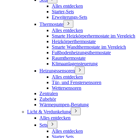
Alles entdecken
Starter-Sets
Erweiterungs-Sets
Thermostate
Alles entdecken
Smarte Heizkörperhermostate im Vergleich
Heizkörperthermostate
Smarte Wandthermostate im Vergleich
Fußbodenheizungsthermostate
Raumthermostate
Klimaanlagensteuerung
Heizungssensoren
Alles entdecken
Tür- und Fenstersensoren
Wettersensoren
Zentralen
Zubehör
Wärmepumpen-Beratung
Licht & Verdunkelung
Alles entdecken
Sets
Alles entdecken
Starter Sets