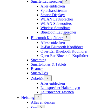
Smarte Lautsprecher
Alles entdecken
Sprachassistenten
Smarte Displays
WLAN Lautsprecher
WLAN Subwoofers
Wireless Soundbars
Bluetooth Lautsprecher
Bluetooth Kopfhörer
Alles entdecken
In-Ear Bluetooth Kopfhörer
Over-Ear Bluetooth Kopfhörer
Open-Ear Bluetooth Kopfhörer
Streaming
Smartphones & Tablets
Beamer
Smart-TVs
Zubehör
Alles entdecken
Lautsprecher Halterungen
Lautsprecher Taschen
Heizung
Alles entdecken
Sets