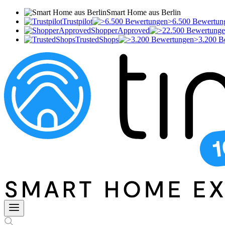
Smart Home aus Berlin
Trustpilot
>6.500 Bewertun
ShopperApproved
TrustedShops
>3.200 B