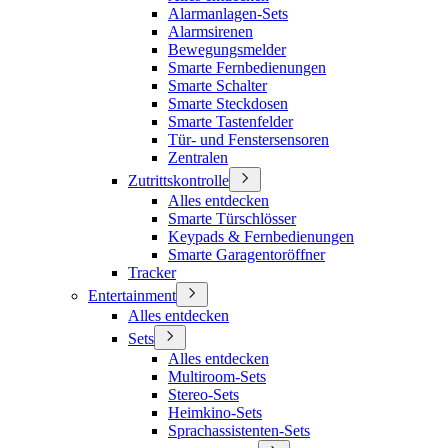
Alarmanlagen-Sets
Alarmsirenen
Bewegungsmelder
Smarte Fernbedienungen
Smarte Schalter
Smarte Steckdosen
Smarte Tastenfelder
Tür- und Fenstersensoren
Zentralen
Zutrittskontrolle
Alles entdecken
Smarte Türschlösser
Keypads & Fernbedienungen
Smarte Garagentoröffner
Tracker
Entertainment
Alles entdecken
Sets
Alles entdecken
Multiroom-Sets
Stereo-Sets
Heimkino-Sets
Sprachassistenten-Sets