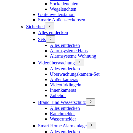
Sockelleuchten
Wegeleuchten
Gartenwetterstation
Smarte Außensteckdosen
Sicherheit
Alles entdecken
Sets
Alles entdecken
Alarmsysteme Haus
Alarmsysteme Wohnung
Videoüberwachung
Alles entdecken
Überwachungskamera-Set
Außenkameras
Videotürklingeln
Innenkameras
Zubehör
Brand- und Wasserschutz
Alles entdecken
Rauchmelder
Wassermelder
Smart Home Alarmanlage
Alles entdecken