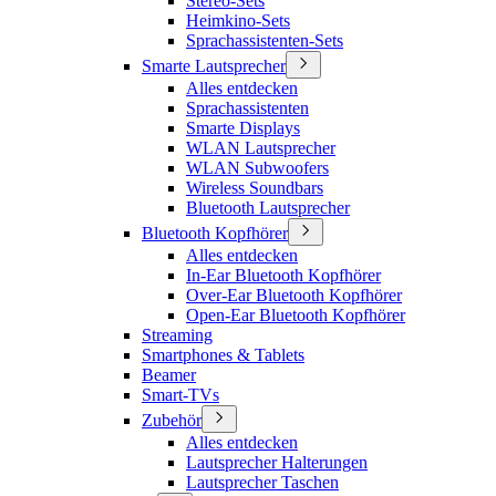
Stereo-Sets
Heimkino-Sets
Sprachassistenten-Sets
Smarte Lautsprecher
Alles entdecken
Sprachassistenten
Smarte Displays
WLAN Lautsprecher
WLAN Subwoofers
Wireless Soundbars
Bluetooth Lautsprecher
Bluetooth Kopfhörer
Alles entdecken
In-Ear Bluetooth Kopfhörer
Over-Ear Bluetooth Kopfhörer
Open-Ear Bluetooth Kopfhörer
Streaming
Smartphones & Tablets
Beamer
Smart-TVs
Zubehör
Alles entdecken
Lautsprecher Halterungen
Lautsprecher Taschen