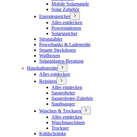
Mobile Solarpanele
Solar Zubehör
Energiespeicher
Alles entdecken
Powerstationen
Solarspeicher
Stromzähler
Powerbanks & Ladegeräte
Smarte Steckdosen
Wallboxen
Solaranlagen-Beratung
Haushaltsgeräte
Alles entdecken
Reinigen
Alles entdecken
Saugroboter
Saugroboter-Zubehör
Staubsauger
Waschen & Trocknen
Alles entdecken
Waschmaschinen
Trockner
Kühlschränke