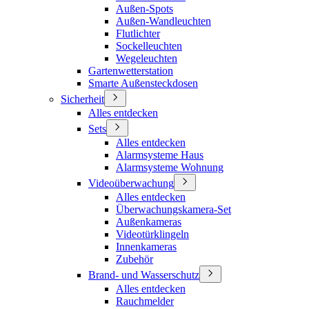
Außen-Spots
Außen-Wandleuchten
Flutlichter
Sockelleuchten
Wegeleuchten
Gartenwetterstation
Smarte Außensteckdosen
Sicherheit
Alles entdecken
Sets
Alles entdecken
Alarmsysteme Haus
Alarmsysteme Wohnung
Videoüberwachung
Alles entdecken
Überwachungskamera-Set
Außenkameras
Videotürklingeln
Innenkameras
Zubehör
Brand- und Wasserschutz
Alles entdecken
Rauchmelder