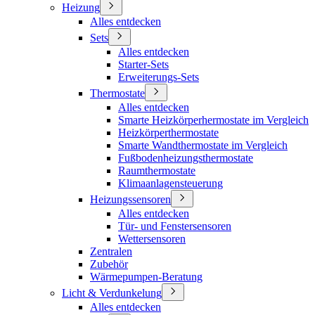
Heizung
Alles entdecken
Sets
Alles entdecken
Starter-Sets
Erweiterungs-Sets
Thermostate
Alles entdecken
Smarte Heizkörperhermostate im Vergleich
Heizkörperthermostate
Smarte Wandthermostate im Vergleich
Fußbodenheizungsthermostate
Raumthermostate
Klimaanlagensteuerung
Heizungssensoren
Alles entdecken
Tür- und Fenstersensoren
Wettersensoren
Zentralen
Zubehör
Wärmepumpen-Beratung
Licht & Verdunkelung
Alles entdecken