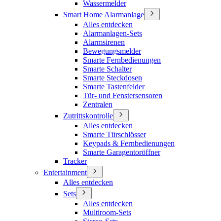
Wassermelder
Smart Home Alarmanlage
Alles entdecken
Alarmanlagen-Sets
Alarmsirenen
Bewegungsmelder
Smarte Fernbedienungen
Smarte Schalter
Smarte Steckdosen
Smarte Tastenfelder
Tür- und Fenstersensoren
Zentralen
Zutrittskontrolle
Alles entdecken
Smarte Türschlösser
Keypads & Fernbedienungen
Smarte Garagentoröffner
Tracker
Entertainment
Alles entdecken
Sets
Alles entdecken
Multiroom-Sets