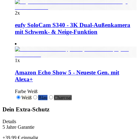
2
x
eufy SoloCam S340 - 3K Dual-Außenkamera
mit Schwenk- & Neige-Funktion
1
x
Amazon Echo Show 5 - Neueste Gen. mit
Alexa+
Farbe
Weiß
Weiß
Blau
Charcoal
Dein Extra-Schutz
Details
5 Jahre Garantie
+
39,99 €
einmalig