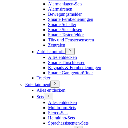
Alarmanlagen-Sets
Alarmsirenen
Bewegungsmelder
Smarte Fernbedienungen
Smarte Schalter
Smarte Steckdosen
Smarte Tastenfelder
Tür- und Fenstersensoren
Zentralen
Zutrittskontrolle
Alles entdecken
Smarte Türschlösser
Keypads & Fernbedienungen
Smarte Garagentoröffner
Tracker
Entertainment
Alles entdecken
Sets
Alles entdecken
Multiroom-Sets
Stereo-Sets
Heimkino-Sets
Sprachassistenten-Sets