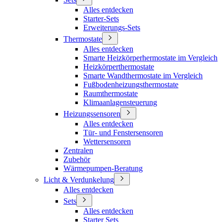
Alles entdecken
Starter-Sets
Erweiterungs-Sets
Thermostate
Alles entdecken
Smarte Heizkörperhermostate im Vergleich
Heizkörperthermostate
Smarte Wandthermostate im Vergleich
Fußbodenheizungsthermostate
Raumthermostate
Klimaanlagensteuerung
Heizungssensoren
Alles entdecken
Tür- und Fenstersensoren
Wettersensoren
Zentralen
Zubehör
Wärmepumpen-Beratung
Licht & Verdunkelung
Alles entdecken
Sets
Alles entdecken
Starter Sets