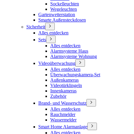
Sockelleuchten
Wegeleuchten
Gartenwetterstation
Smarte Außensteckdosen
Sicherheit
Alles entdecken
Sets
Alles entdecken
Alarmsysteme Haus
Alarmsysteme Wohnung
Videoüberwachung
Alles entdecken
Überwachungskamera-Set
Außenkameras
Videotürklingeln
Innenkameras
Zubehör
Brand- und Wasserschutz
Alles entdecken
Rauchmelder
Wassermelder
Smart Home Alarmanlage
Alles entdecken