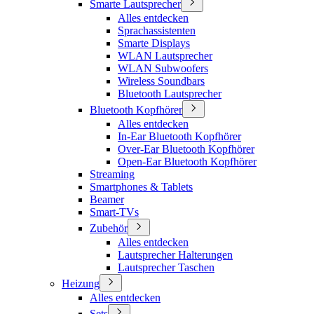
Smarte Lautsprecher
Alles entdecken
Sprachassistenten
Smarte Displays
WLAN Lautsprecher
WLAN Subwoofers
Wireless Soundbars
Bluetooth Lautsprecher
Bluetooth Kopfhörer
Alles entdecken
In-Ear Bluetooth Kopfhörer
Over-Ear Bluetooth Kopfhörer
Open-Ear Bluetooth Kopfhörer
Streaming
Smartphones & Tablets
Beamer
Smart-TVs
Zubehör
Alles entdecken
Lautsprecher Halterungen
Lautsprecher Taschen
Heizung
Alles entdecken
Sets