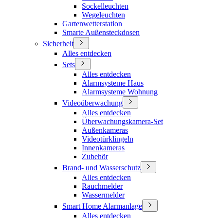
Sockelleuchten
Wegeleuchten
Gartenwetterstation
Smarte Außensteckdosen
Sicherheit
Alles entdecken
Sets
Alles entdecken
Alarmsysteme Haus
Alarmsysteme Wohnung
Videoüberwachung
Alles entdecken
Überwachungskamera-Set
Außenkameras
Videotürklingeln
Innenkameras
Zubehör
Brand- und Wasserschutz
Alles entdecken
Rauchmelder
Wassermelder
Smart Home Alarmanlage
Alles entdecken