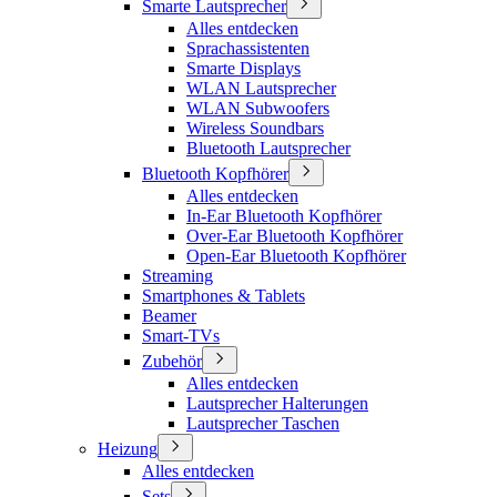
Smarte Lautsprecher
Alles entdecken
Sprachassistenten
Smarte Displays
WLAN Lautsprecher
WLAN Subwoofers
Wireless Soundbars
Bluetooth Lautsprecher
Bluetooth Kopfhörer
Alles entdecken
In-Ear Bluetooth Kopfhörer
Over-Ear Bluetooth Kopfhörer
Open-Ear Bluetooth Kopfhörer
Streaming
Smartphones & Tablets
Beamer
Smart-TVs
Zubehör
Alles entdecken
Lautsprecher Halterungen
Lautsprecher Taschen
Heizung
Alles entdecken
Sets