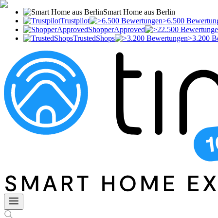
Smart Home aus Berlin
Trustpilot
>6.500 Bewertun
ShopperApproved
TrustedShops
>3.200 B