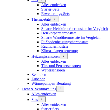
Alles entdecken
Starter-Sets
Erweiterungs-Sets
Thermostate
Alles entdecken
Smarte Heizkörperhermostate im Vergleich
Heizkörperthermostate
Smarte Wandthermostate im Vergleich
Fußbodenheizungsthermostate
Raumthermostate
Klimaanlagensteuerung
Heizungssensoren
Alles entdecken
Tür- und Fenstersensoren
Wettersensoren
Zentralen
Zubehör
Wärmepumpen-Beratung
Licht & Verdunkelung
Alles entdecken
Sets
Alles entdecken
Starter Sets