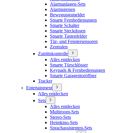
Alarmanlagen-Sets
Alarmsirenen
Bewegungsmelder
Smarte Fernbedienungen
Smarte Schalter
Smarte Steckdosen
Smarte Tastenfelder
Tür- und Fenstersensoren
Zentralen
Zutrittskontrolle
Alles entdecken
Smarte Türschlösser
Keypads & Fernbedienungen
Smarte Garagentoröffner
Tracker
Entertainment
Alles entdecken
Sets
Alles entdecken
Multiroom-Sets
Stereo-Sets
Heimkino-Sets
Sprachassistenten-Sets