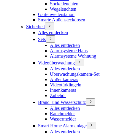
Sockelleuchten
Wegeleuchten
Gartenwetterstation
Smarte Außensteckdosen
Sicherheit
Alles entdecken
Sets
Alles entdecken
Alarmsysteme Haus
Alarmsysteme Wohnung
Videoüberwachung
Alles entdecken
Überwachungskamera-Set
Außenkameras
Videotürklingeln
Innenkameras
Zubehör
Brand- und Wasserschutz
Alles entdecken
Rauchmelder
Wassermelder
Smart Home Alarmanlage
Alles entdecken