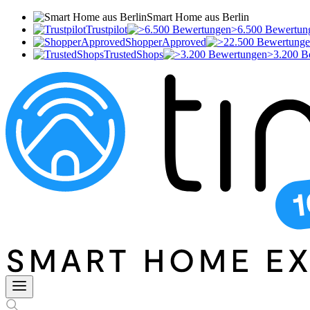
Smart Home aus Berlin
Trustpilot
>6.500 Bewertun
ShopperApproved
TrustedShops
>3.200 B