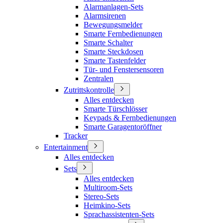
Alarmanlagen-Sets
Alarmsirenen
Bewegungsmelder
Smarte Fernbedienungen
Smarte Schalter
Smarte Steckdosen
Smarte Tastenfelder
Tür- und Fenstersensoren
Zentralen
Zutrittskontrolle
Alles entdecken
Smarte Türschlösser
Keypads & Fernbedienungen
Smarte Garagentoröffner
Tracker
Entertainment
Alles entdecken
Sets
Alles entdecken
Multiroom-Sets
Stereo-Sets
Heimkino-Sets
Sprachassistenten-Sets