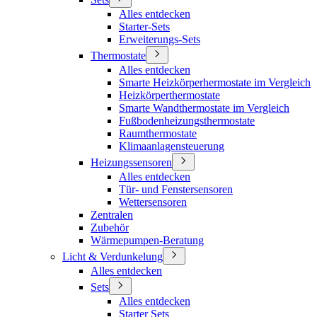
Alles entdecken
Starter-Sets
Erweiterungs-Sets
Thermostate
Alles entdecken
Smarte Heizkörperhermostate im Vergleich
Heizkörperthermostate
Smarte Wandthermostate im Vergleich
Fußbodenheizungsthermostate
Raumthermostate
Klimaanlagensteuerung
Heizungssensoren
Alles entdecken
Tür- und Fenstersensoren
Wettersensoren
Zentralen
Zubehör
Wärmepumpen-Beratung
Licht & Verdunkelung
Alles entdecken
Sets
Alles entdecken
Starter Sets