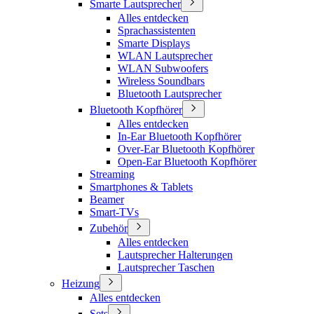
Smarte Lautsprecher
Alles entdecken
Sprachassistenten
Smarte Displays
WLAN Lautsprecher
WLAN Subwoofers
Wireless Soundbars
Bluetooth Lautsprecher
Bluetooth Kopfhörer
Alles entdecken
In-Ear Bluetooth Kopfhörer
Over-Ear Bluetooth Kopfhörer
Open-Ear Bluetooth Kopfhörer
Streaming
Smartphones & Tablets
Beamer
Smart-TVs
Zubehör
Alles entdecken
Lautsprecher Halterungen
Lautsprecher Taschen
Heizung
Alles entdecken
Sets