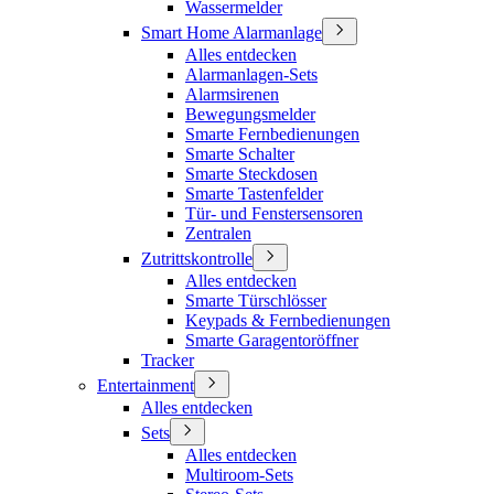
Wassermelder
Smart Home Alarmanlage
Alles entdecken
Alarmanlagen-Sets
Alarmsirenen
Bewegungsmelder
Smarte Fernbedienungen
Smarte Schalter
Smarte Steckdosen
Smarte Tastenfelder
Tür- und Fenstersensoren
Zentralen
Zutrittskontrolle
Alles entdecken
Smarte Türschlösser
Keypads & Fernbedienungen
Smarte Garagentoröffner
Tracker
Entertainment
Alles entdecken
Sets
Alles entdecken
Multiroom-Sets