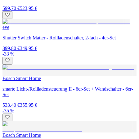
599,70 €
523,95 €
eve
Shutter Switch Matter - Rollladenschalter, 2-fach - 4er-Set
399,80 €
349,95 €
-33 %
Bosch Smart Home
smarte Licht-/Rollladensteuerung II - 6er-Set + Wandschalter - 6er-
Set
533,40 €
355,95 €
-35 %
Bosch Smart Home