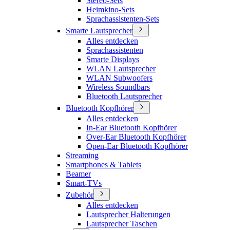
Stereo-Sets
Heimkino-Sets
Sprachassistenten-Sets
Smarte Lautsprecher
Alles entdecken
Sprachassistenten
Smarte Displays
WLAN Lautsprecher
WLAN Subwoofers
Wireless Soundbars
Bluetooth Lautsprecher
Bluetooth Kopfhörer
Alles entdecken
In-Ear Bluetooth Kopfhörer
Over-Ear Bluetooth Kopfhörer
Open-Ear Bluetooth Kopfhörer
Streaming
Smartphones & Tablets
Beamer
Smart-TVs
Zubehör
Alles entdecken
Lautsprecher Halterungen
Lautsprecher Taschen