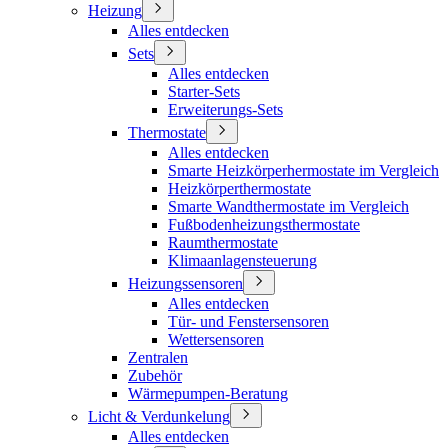
Heizung
Alles entdecken
Sets
Alles entdecken
Starter-Sets
Erweiterungs-Sets
Thermostate
Alles entdecken
Smarte Heizkörperhermostate im Vergleich
Heizkörperthermostate
Smarte Wandthermostate im Vergleich
Fußbodenheizungsthermostate
Raumthermostate
Klimaanlagensteuerung
Heizungssensoren
Alles entdecken
Tür- und Fenstersensoren
Wettersensoren
Zentralen
Zubehör
Wärmepumpen-Beratung
Licht & Verdunkelung
Alles entdecken