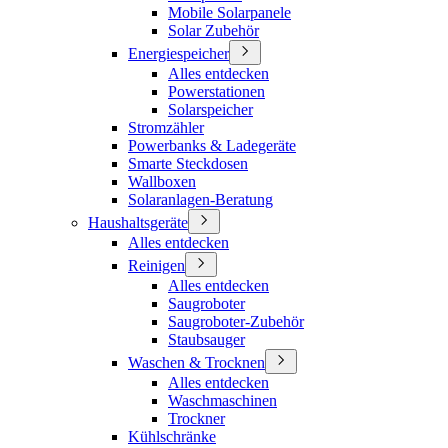
Mobile Solarpanele
Solar Zubehör
Energiespeicher
Alles entdecken
Powerstationen
Solarspeicher
Stromzähler
Powerbanks & Ladegeräte
Smarte Steckdosen
Wallboxen
Solaranlagen-Beratung
Haushaltsgeräte
Alles entdecken
Reinigen
Alles entdecken
Saugroboter
Saugroboter-Zubehör
Staubsauger
Waschen & Trocknen
Alles entdecken
Waschmaschinen
Trockner
Kühlschränke