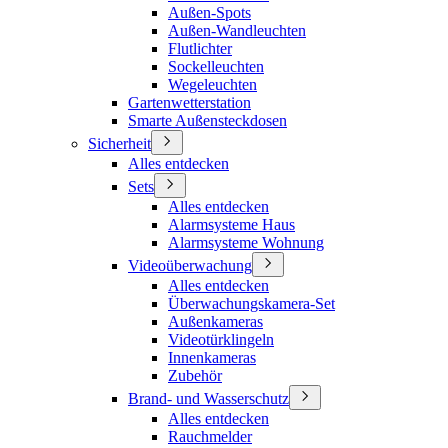
Außen-Spots
Außen-Wandleuchten
Flutlichter
Sockelleuchten
Wegeleuchten
Gartenwetterstation
Smarte Außensteckdosen
Sicherheit
Alles entdecken
Sets
Alles entdecken
Alarmsysteme Haus
Alarmsysteme Wohnung
Videoüberwachung
Alles entdecken
Überwachungskamera-Set
Außenkameras
Videotürklingeln
Innenkameras
Zubehör
Brand- und Wasserschutz
Alles entdecken
Rauchmelder