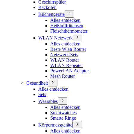
Geschirrspüler
Backöfen
Küchengeräte
Alles entdecken
Heißluftfritteusen
Fleischthermometer
WLAN Netzwerk
Alles entdecken
Beste Wlan Router
Netzwerk-Sets
WLAN Router
WLAN Repeater
PowerLAN Adapter
Mesh Router
Gesundheit
Alles entdecken
Sets
Wearables
Alles entdecken
Smartwatches
Smarte Ringe
Körpermessgeräte
Alles entdecken