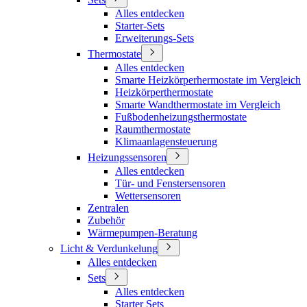
Alles entdecken
Starter-Sets
Erweiterungs-Sets
Thermostate
Alles entdecken
Smarte Heizkörperhermostate im Vergleich
Heizkörperthermostate
Smarte Wandthermostate im Vergleich
Fußbodenheizungsthermostate
Raumthermostate
Klimaanlagensteuerung
Heizungssensoren
Alles entdecken
Tür- und Fenstersensoren
Wettersensoren
Zentralen
Zubehör
Wärmepumpen-Beratung
Licht & Verdunkelung
Alles entdecken
Sets
Alles entdecken
Starter Sets