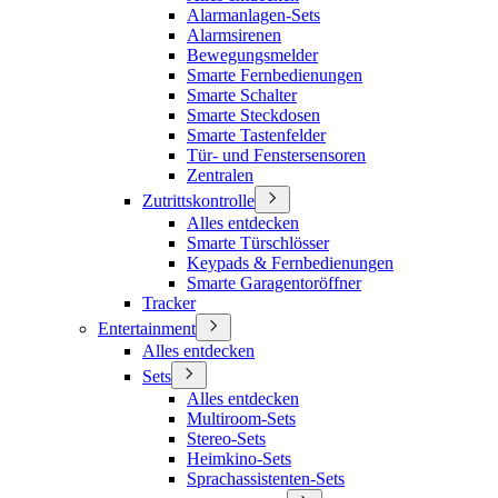
Alarmanlagen-Sets
Alarmsirenen
Bewegungsmelder
Smarte Fernbedienungen
Smarte Schalter
Smarte Steckdosen
Smarte Tastenfelder
Tür- und Fenstersensoren
Zentralen
Zutrittskontrolle
Alles entdecken
Smarte Türschlösser
Keypads & Fernbedienungen
Smarte Garagentoröffner
Tracker
Entertainment
Alles entdecken
Sets
Alles entdecken
Multiroom-Sets
Stereo-Sets
Heimkino-Sets
Sprachassistenten-Sets