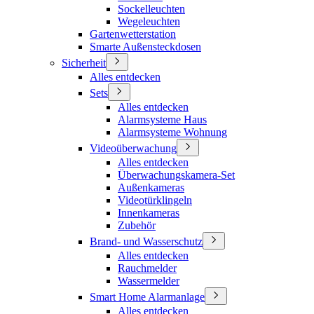
Sockelleuchten
Wegeleuchten
Gartenwetterstation
Smarte Außensteckdosen
Sicherheit
Alles entdecken
Sets
Alles entdecken
Alarmsysteme Haus
Alarmsysteme Wohnung
Videoüberwachung
Alles entdecken
Überwachungskamera-Set
Außenkameras
Videotürklingeln
Innenkameras
Zubehör
Brand- und Wasserschutz
Alles entdecken
Rauchmelder
Wassermelder
Smart Home Alarmanlage
Alles entdecken