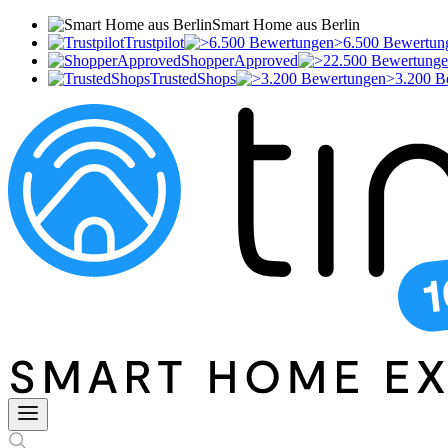
Smart Home aus Berlin
Trustpilot
>6.500 Bewertun
ShopperApproved
TrustedShops
>3.200 B