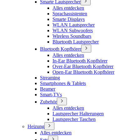
Smarte Lautsprecher
Alles entdecken
Sprachassistenten
Smarte Displays
WLAN Lautsprecher
WLAN Subwoofers
Wireless Soundbars
Bluetooth Lautsprecher
Bluetooth Kopfhörer
Alles entdecken
In-Ear Bluetooth Kopfhörer
Over-Ear Bluetooth Kopfhörer
Open-Ear Bluetooth Kopfhörer
Streaming
Smartphones & Tablets
Beamer
Smart-TVs
Zubehör
Alles entdecken
Lautsprecher Halterungen
Lautsprecher Taschen
Heizung
Alles entdecken
Sets