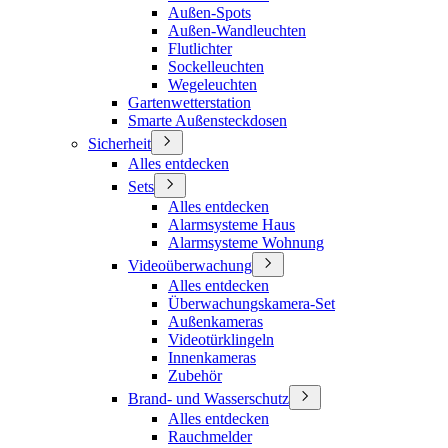
Außen-Spots
Außen-Wandleuchten
Flutlichter
Sockelleuchten
Wegeleuchten
Gartenwetterstation
Smarte Außensteckdosen
Sicherheit
Alles entdecken
Sets
Alles entdecken
Alarmsysteme Haus
Alarmsysteme Wohnung
Videoüberwachung
Alles entdecken
Überwachungskamera-Set
Außenkameras
Videotürklingeln
Innenkameras
Zubehör
Brand- und Wasserschutz
Alles entdecken
Rauchmelder