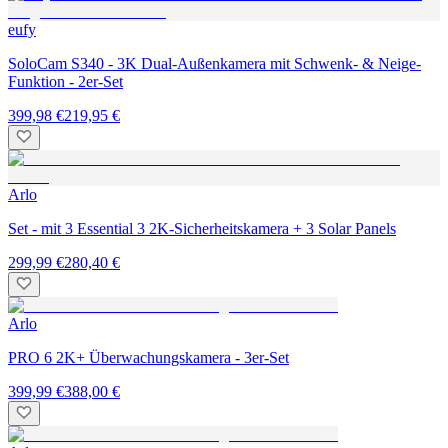
eufy
SoloCam S340 - 3K Dual-Außenkamera mit Schwenk- & Neige-
Funktion - 2er-Set
399,98 €
219,95 €
Arlo
Set - mit 3 Essential 3 2K-Sicherheitskamera + 3 Solar Panels
299,99 €
280,40 €
Arlo
PRO 6 2K+ Überwachungskamera - 3er-Set
399,99 €
388,00 €