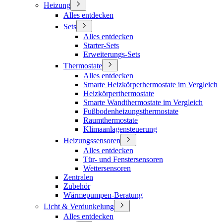
Heizung
Alles entdecken
Sets
Alles entdecken
Starter-Sets
Erweiterungs-Sets
Thermostate
Alles entdecken
Smarte Heizkörperhermostate im Vergleich
Heizkörperthermostate
Smarte Wandthermostate im Vergleich
Fußbodenheizungsthermostate
Raumthermostate
Klimaanlagensteuerung
Heizungssensoren
Alles entdecken
Tür- und Fenstersensoren
Wettersensoren
Zentralen
Zubehör
Wärmepumpen-Beratung
Licht & Verdunkelung
Alles entdecken