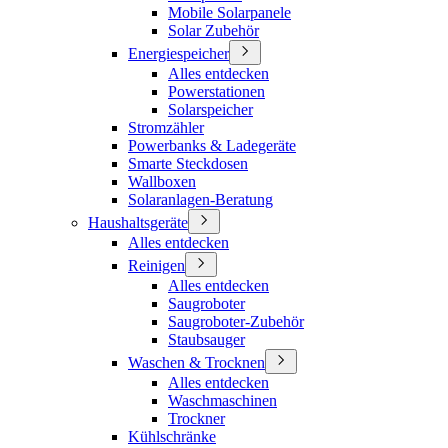
Mobile Solarpanele
Solar Zubehör
Energiespeicher
Alles entdecken
Powerstationen
Solarspeicher
Stromzähler
Powerbanks & Ladegeräte
Smarte Steckdosen
Wallboxen
Solaranlagen-Beratung
Haushaltsgeräte
Alles entdecken
Reinigen
Alles entdecken
Saugroboter
Saugroboter-Zubehör
Staubsauger
Waschen & Trocknen
Alles entdecken
Waschmaschinen
Trockner
Kühlschränke