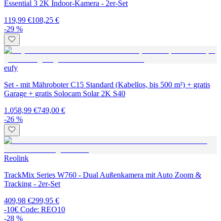
Essential 3 2K Indoor-Kamera - 2er-Set
119,99 €
108,25 €
-29 %
eufy
Set - mit Mähroboter C15 Standard (Kabellos, bis 500 m²) + gratis
Garage + gratis Solocam Solar 2K S40
1.058,99 €
749,00 €
-26 %
Reolink
TrackMix Series W760 - Dual Außenkamera mit Auto Zoom &
Tracking - 2er-Set
409,98 €
299,95 €
-10€ Code: REO10
-28 %