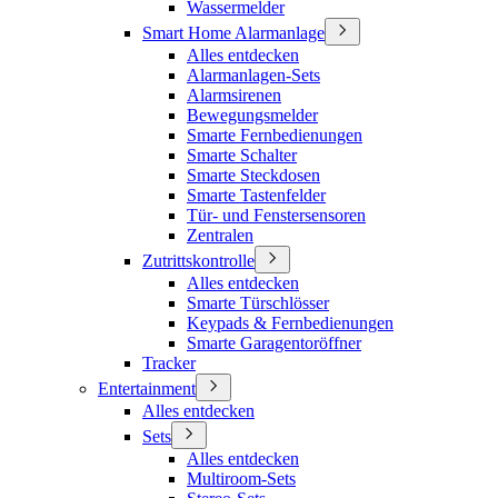
Wassermelder
Smart Home Alarmanlage
Alles entdecken
Alarmanlagen-Sets
Alarmsirenen
Bewegungsmelder
Smarte Fernbedienungen
Smarte Schalter
Smarte Steckdosen
Smarte Tastenfelder
Tür- und Fenstersensoren
Zentralen
Zutrittskontrolle
Alles entdecken
Smarte Türschlösser
Keypads & Fernbedienungen
Smarte Garagentoröffner
Tracker
Entertainment
Alles entdecken
Sets
Alles entdecken
Multiroom-Sets