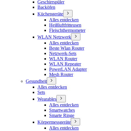
Geschirrspüler
Backöfen
Küchengeräte
Alles entdecken
Heißluftfritteusen
Fleischthermometer
WLAN Netzwerk
Alles entdecken
Beste Wlan Router
Netzwerk-Sets
WLAN Router
WLAN Repeater
PowerLAN Adapter
Mesh Router
Gesundheit
Alles entdecken
Sets
Wearables
Alles entdecken
Smartwatches
Smarte Ringe
Körpermessgeräte
Alles entdecken