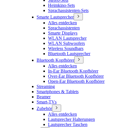
Stereo-Sets
Heimkino-Sets
Sprachassistenten-Sets
Smarte Lautsprecher
Alles entdecken
Sprachassistenten
Smarte Displays
WLAN Lautsprecher
WLAN Subwoofers
Wireless Soundbars
Bluetooth Lautsprecher
Bluetooth Kopfhörer
Alles entdecken
In-Ear Bluetooth Kopfhörer
Over-Ear Bluetooth Kopfhörer
Open-Ear Bluetooth Kopfhörer
Streaming
Smartphones & Tablets
Beamer
Smart-TVs
Zubehör
Alles entdecken
Lautsprecher Halterungen
Lautsprecher Taschen