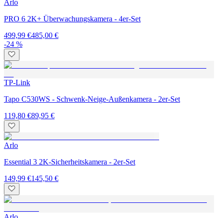
Arlo
PRO 6 2K+ Überwachungskamera - 4er-Set
499,99 €
485,00 €
-24 %
TP-Link
Tapo C530WS - Schwenk-Neige-Außenkamera - 2er-Set
119,80 €
89,95 €
Arlo
Essential 3 2K-Sicherheitskamera - 2er-Set
149,99 €
145,50 €
Arlo