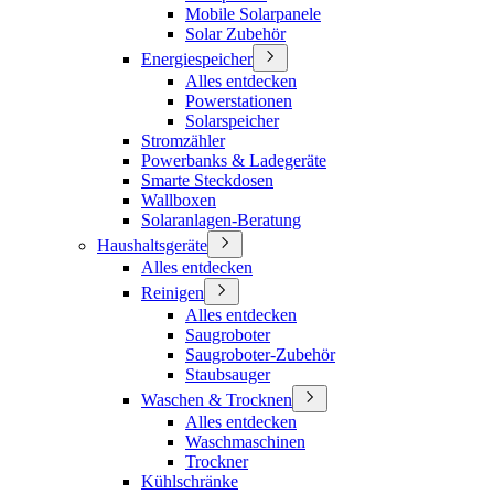
Mobile Solarpanele
Solar Zubehör
Energiespeicher
Alles entdecken
Powerstationen
Solarspeicher
Stromzähler
Powerbanks & Ladegeräte
Smarte Steckdosen
Wallboxen
Solaranlagen-Beratung
Haushaltsgeräte
Alles entdecken
Reinigen
Alles entdecken
Saugroboter
Saugroboter-Zubehör
Staubsauger
Waschen & Trocknen
Alles entdecken
Waschmaschinen
Trockner
Kühlschränke