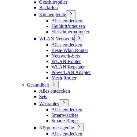
Geschirrspüler
Backöfen
Küchengeräte
Alles entdecken
Heißluftfritteusen
Fleischthermometer
WLAN Netzwerk
Alles entdecken
Beste Wlan Router
Netzwerk-Sets
WLAN Router
WLAN Repeater
PowerLAN Adapter
Mesh Router
Gesundheit
Alles entdecken
Sets
Wearables
Alles entdecken
Smartwatches
Smarte Ringe
Körpermessgeräte
Alles entdecken