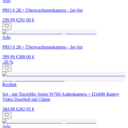
Arlo
PRO 6 2K+ Überwachungskamera - 2er-Set
299,99 €
291,00 €
Arlo
PRO 6 2K+ Überwachungskamera - 3er-Set
399,99 €
388,00 €
-26 %
Reolink
Set - mit TrackMix Series W760 Außenkamera + D340B Battery
Video Doorbell mit Chime
384,98 €
282,95 €
Arlo