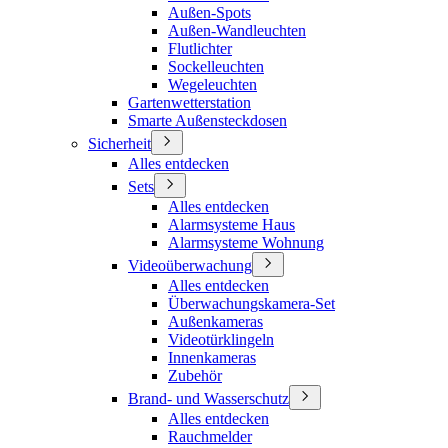
Außen-Spots
Außen-Wandleuchten
Flutlichter
Sockelleuchten
Wegeleuchten
Gartenwetterstation
Smarte Außensteckdosen
Sicherheit
Alles entdecken
Sets
Alles entdecken
Alarmsysteme Haus
Alarmsysteme Wohnung
Videoüberwachung
Alles entdecken
Überwachungskamera-Set
Außenkameras
Videotürklingeln
Innenkameras
Zubehör
Brand- und Wasserschutz
Alles entdecken
Rauchmelder