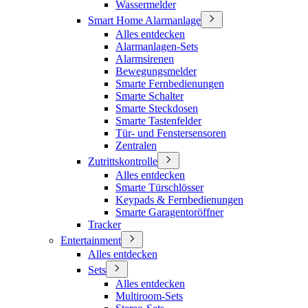
Wassermelder
Smart Home Alarmanlage
Alles entdecken
Alarmanlagen-Sets
Alarmsirenen
Bewegungsmelder
Smarte Fernbedienungen
Smarte Schalter
Smarte Steckdosen
Smarte Tastenfelder
Tür- und Fenstersensoren
Zentralen
Zutrittskontrolle
Alles entdecken
Smarte Türschlösser
Keypads & Fernbedienungen
Smarte Garagentoröffner
Tracker
Entertainment
Alles entdecken
Sets
Alles entdecken
Multiroom-Sets