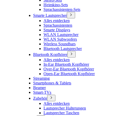
Stereo-Sets
Heimkino-Sets
Sprachassistenten-Sets
Smarte Lautsprecher
Alles entdecken
Sprachassistenten
Smarte Displays
WLAN Lautsprecher
WLAN Subwoofers
Wireless Soundbars
Bluetooth Lautsprecher
Bluetooth Kopfhörer
Alles entdecken
In-Ear Bluetooth Kopfhörer
Over-Ear Bluetooth Kopfhörer
Open-Ear Bluetooth Kopfhörer
Streaming
Smartphones & Tablets
Beamer
Smart-TVs
Zubehör
Alles entdecken
Lautsprecher Halterungen
Lautsprecher Taschen