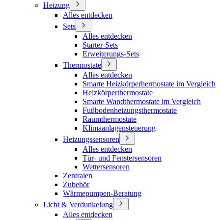
Heizung
Alles entdecken
Sets
Alles entdecken
Starter-Sets
Erweiterungs-Sets
Thermostate
Alles entdecken
Smarte Heizkörperhermostate im Vergleich
Heizkörperthermostate
Smarte Wandthermostate im Vergleich
Fußbodenheizungsthermostate
Raumthermostate
Klimaanlagensteuerung
Heizungssensoren
Alles entdecken
Tür- und Fenstersensoren
Wettersensoren
Zentralen
Zubehör
Wärmepumpen-Beratung
Licht & Verdunkelung
Alles entdecken