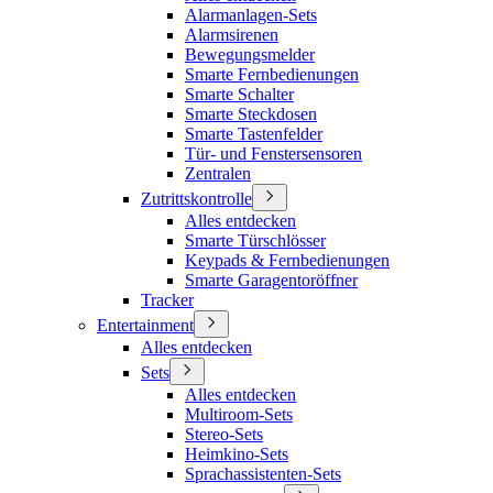
Alarmanlagen-Sets
Alarmsirenen
Bewegungsmelder
Smarte Fernbedienungen
Smarte Schalter
Smarte Steckdosen
Smarte Tastenfelder
Tür- und Fenstersensoren
Zentralen
Zutrittskontrolle
Alles entdecken
Smarte Türschlösser
Keypads & Fernbedienungen
Smarte Garagentoröffner
Tracker
Entertainment
Alles entdecken
Sets
Alles entdecken
Multiroom-Sets
Stereo-Sets
Heimkino-Sets
Sprachassistenten-Sets