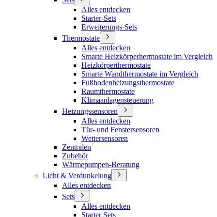
Alles entdecken
Starter-Sets
Erweiterungs-Sets
Thermostate
Alles entdecken
Smarte Heizkörperhermostate im Vergleich
Heizkörperthermostate
Smarte Wandthermostate im Vergleich
Fußbodenheizungsthermostate
Raumthermostate
Klimaanlagensteuerung
Heizungssensoren
Alles entdecken
Tür- und Fenstersensoren
Wettersensoren
Zentralen
Zubehör
Wärmepumpen-Beratung
Licht & Verdunkelung
Alles entdecken
Sets
Alles entdecken
Starter Sets