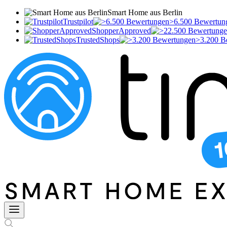
Smart Home aus Berlin
Trustpilot
>6.500 Bewertun
ShopperApproved
TrustedShops
>3.200 B