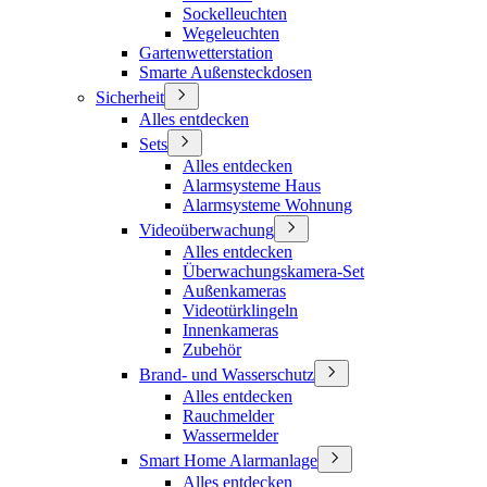
Sockelleuchten
Wegeleuchten
Gartenwetterstation
Smarte Außensteckdosen
Sicherheit
Alles entdecken
Sets
Alles entdecken
Alarmsysteme Haus
Alarmsysteme Wohnung
Videoüberwachung
Alles entdecken
Überwachungskamera-Set
Außenkameras
Videotürklingeln
Innenkameras
Zubehör
Brand- und Wasserschutz
Alles entdecken
Rauchmelder
Wassermelder
Smart Home Alarmanlage
Alles entdecken