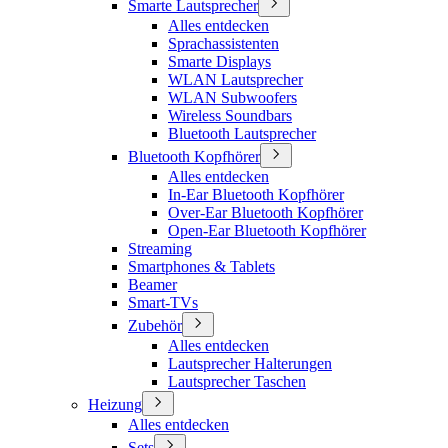
Smarte Lautsprecher
Alles entdecken
Sprachassistenten
Smarte Displays
WLAN Lautsprecher
WLAN Subwoofers
Wireless Soundbars
Bluetooth Lautsprecher
Bluetooth Kopfhörer
Alles entdecken
In-Ear Bluetooth Kopfhörer
Over-Ear Bluetooth Kopfhörer
Open-Ear Bluetooth Kopfhörer
Streaming
Smartphones & Tablets
Beamer
Smart-TVs
Zubehör
Alles entdecken
Lautsprecher Halterungen
Lautsprecher Taschen
Heizung
Alles entdecken
Sets