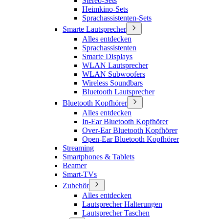
Stereo-Sets
Heimkino-Sets
Sprachassistenten-Sets
Smarte Lautsprecher
Alles entdecken
Sprachassistenten
Smarte Displays
WLAN Lautsprecher
WLAN Subwoofers
Wireless Soundbars
Bluetooth Lautsprecher
Bluetooth Kopfhörer
Alles entdecken
In-Ear Bluetooth Kopfhörer
Over-Ear Bluetooth Kopfhörer
Open-Ear Bluetooth Kopfhörer
Streaming
Smartphones & Tablets
Beamer
Smart-TVs
Zubehör
Alles entdecken
Lautsprecher Halterungen
Lautsprecher Taschen