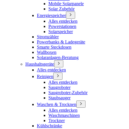
Mobile Solarpanele
Solar Zubehör
Energiespeicher
Alles entdecken
Powerstationen
Solarspeicher
Stromzähler
Powerbanks & Ladegeräte
Smarte Steckdosen
Wallboxen
Solaranlagen-Beratung
Haushaltsgeräte
Alles entdecken
Reinigen
Alles entdecken
Saugroboter
Saugroboter-Zubehör
Staubsauger
Waschen & Trocknen
Alles entdecken
Waschmaschinen
Trockner
Kühlschränke