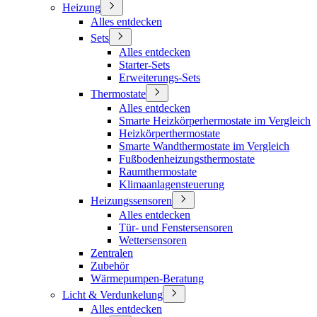
Heizung
Alles entdecken
Sets
Alles entdecken
Starter-Sets
Erweiterungs-Sets
Thermostate
Alles entdecken
Smarte Heizkörperhermostate im Vergleich
Heizkörperthermostate
Smarte Wandthermostate im Vergleich
Fußbodenheizungsthermostate
Raumthermostate
Klimaanlagensteuerung
Heizungssensoren
Alles entdecken
Tür- und Fenstersensoren
Wettersensoren
Zentralen
Zubehör
Wärmepumpen-Beratung
Licht & Verdunkelung
Alles entdecken