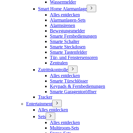
Wassermelder
Smart Home Alarmanlage
Alles entdecken
Alarmanlagen-Sets
Alarmsirenen
Bewegungsmelder
Smarte Fernbedienungen
Smarte Schalter
Smarte Steckdosen
Smarte Tastenfelder
Tür- und Fenstersensoren
Zentralen
Zutrittskontrolle
Alles entdecken
Smarte Türschlösser
Keypads & Fernbedienungen
Smarte Garagentoröffner
Tracker
Entertainment
Alles entdecken
Sets
Alles entdecken
Multiroom-Sets