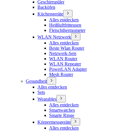
Geschirrspüler
Backöfen
Küchengeräte
Alles entdecken
Heißluftfritteusen
Fleischthermometer
WLAN Netzwerk
Alles entdecken
Beste Wlan Router
Netzwerk-Sets
WLAN Router
WLAN Repeater
PowerLAN Adapter
Mesh Router
Gesundheit
Alles entdecken
Sets
Wearables
Alles entdecken
Smartwatches
Smarte Ringe
Körpermessgeräte
Alles entdecken