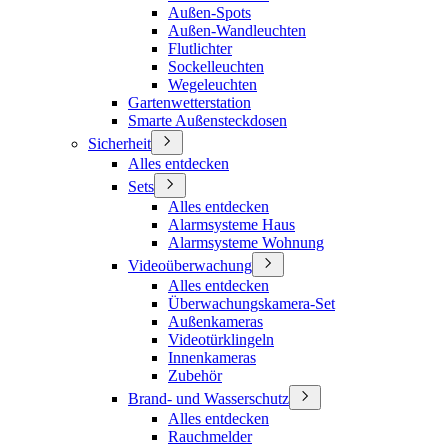
Außen-Spots
Außen-Wandleuchten
Flutlichter
Sockelleuchten
Wegeleuchten
Gartenwetterstation
Smarte Außensteckdosen
Sicherheit
Alles entdecken
Sets
Alles entdecken
Alarmsysteme Haus
Alarmsysteme Wohnung
Videoüberwachung
Alles entdecken
Überwachungskamera-Set
Außenkameras
Videotürklingeln
Innenkameras
Zubehör
Brand- und Wasserschutz
Alles entdecken
Rauchmelder