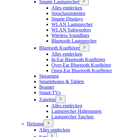
Smarte Lautsprecher
Alles entdecken
Sprachassistenten
Smarte Displays
WLAN Lautsprecher
WLAN Subwoofers
Wireless Soundbars
Bluetooth Lautsprecher
Bluetooth Kopfhörer
Alles entdecken
In-Ear Bluetooth Kopfhörer
Over-Ear Bluetooth Kopfhörer
Open-Ear Bluetooth Kopfhörer
Streaming
Smartphones & Tablets
Beamer
Smart-TVs
Zubehör
Alles entdecken
Lautsprecher Halterungen
Lautsprecher Taschen
Heizung
Alles entdecken
Sets