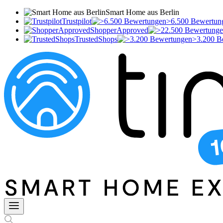
Smart Home aus Berlin
Trustpilot
>6.500 Bewertun
ShopperApproved
TrustedShops
>3.200 B