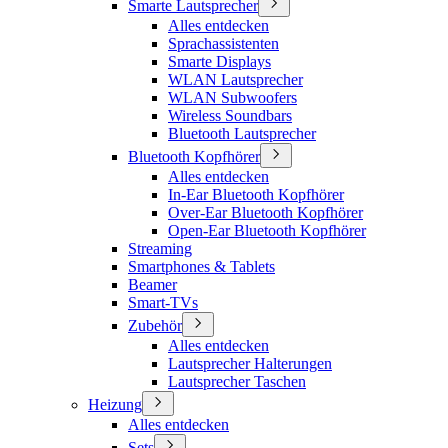
Smarte Lautsprecher
Alles entdecken
Sprachassistenten
Smarte Displays
WLAN Lautsprecher
WLAN Subwoofers
Wireless Soundbars
Bluetooth Lautsprecher
Bluetooth Kopfhörer
Alles entdecken
In-Ear Bluetooth Kopfhörer
Over-Ear Bluetooth Kopfhörer
Open-Ear Bluetooth Kopfhörer
Streaming
Smartphones & Tablets
Beamer
Smart-TVs
Zubehör
Alles entdecken
Lautsprecher Halterungen
Lautsprecher Taschen
Heizung
Alles entdecken
Sets