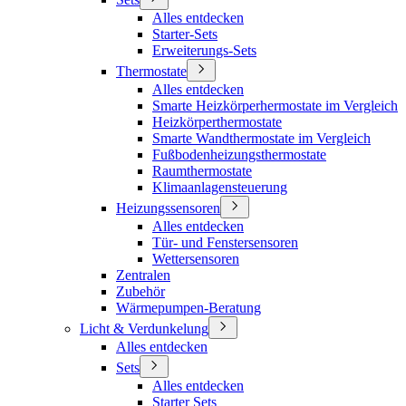
Alles entdecken
Starter-Sets
Erweiterungs-Sets
Thermostate
Alles entdecken
Smarte Heizkörperhermostate im Vergleich
Heizkörperthermostate
Smarte Wandthermostate im Vergleich
Fußbodenheizungsthermostate
Raumthermostate
Klimaanlagensteuerung
Heizungssensoren
Alles entdecken
Tür- und Fenstersensoren
Wettersensoren
Zentralen
Zubehör
Wärmepumpen-Beratung
Licht & Verdunkelung
Alles entdecken
Sets
Alles entdecken
Starter Sets