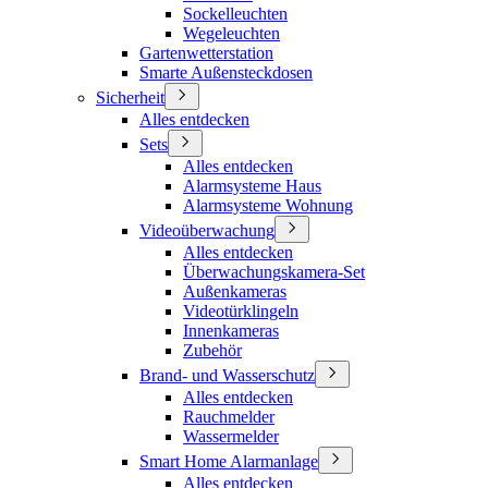
Sockelleuchten
Wegeleuchten
Gartenwetterstation
Smarte Außensteckdosen
Sicherheit
Alles entdecken
Sets
Alles entdecken
Alarmsysteme Haus
Alarmsysteme Wohnung
Videoüberwachung
Alles entdecken
Überwachungskamera-Set
Außenkameras
Videotürklingeln
Innenkameras
Zubehör
Brand- und Wasserschutz
Alles entdecken
Rauchmelder
Wassermelder
Smart Home Alarmanlage
Alles entdecken