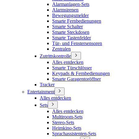
Alarmanlagen-Sets
Alarmsirenen
Bewegungsmelder
Smarte Fernbedienungen
Smarte Schalter
Smarte Steckdosen
Smarte Tastenfelder
Tür- und Fenstersensoren
Zentralen
Zutrittskontrolle
Alles entdecken
Smarte Türschlösser
Keypads & Fernbedienungen
Smarte Garagentoröffner
Tracker
Entertainment
Alles entdecken
Sets
Alles entdecken
Multiroom-Sets
Stereo-Sets
Heimkino-Sets
Sprachassistenten-Sets