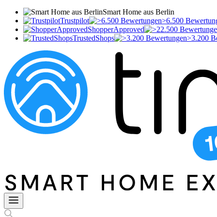
Smart Home aus Berlin
Trustpilot
>6.500 Bewertun
ShopperApproved
TrustedShops
>3.200 B