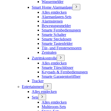
Wassermelder
Smart Home Alarmanlage
Alles entdecken
Alarmanlagen-Sets
Alarmsirenen
Bewegungsmelder
Smarte Fernbedienungen
Smarte Schalter
Smarte Steckdosen
Smarte Tastenfelder
Tür- und Fenstersensoren
Zentralen
Zutrittskontrolle
Alles entdecken
Smarte Türschlösser
Keypads & Fernbedienungen
Smarte Garagentoröffner
Tracker
Entertainment
Alles entdecken
Sets
Alles entdecken
Multiroom-Sets