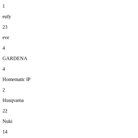
1
eufy
23
eve
4
GARDENA
4
Homematic IP
2
Husqvarna
22
Nuki
14