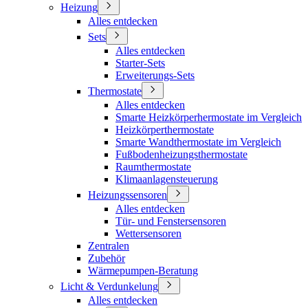
Heizung
Alles entdecken
Sets
Alles entdecken
Starter-Sets
Erweiterungs-Sets
Thermostate
Alles entdecken
Smarte Heizkörperhermostate im Vergleich
Heizkörperthermostate
Smarte Wandthermostate im Vergleich
Fußbodenheizungsthermostate
Raumthermostate
Klimaanlagensteuerung
Heizungssensoren
Alles entdecken
Tür- und Fenstersensoren
Wettersensoren
Zentralen
Zubehör
Wärmepumpen-Beratung
Licht & Verdunkelung
Alles entdecken