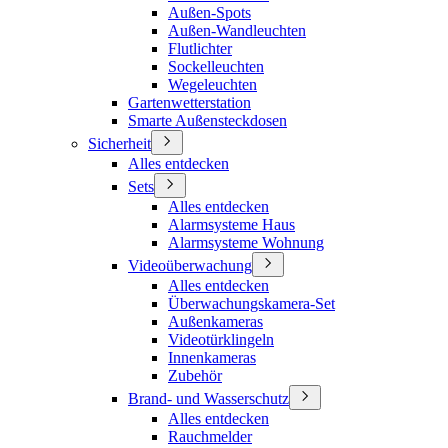
Außen-Spots
Außen-Wandleuchten
Flutlichter
Sockelleuchten
Wegeleuchten
Gartenwetterstation
Smarte Außensteckdosen
Sicherheit
Alles entdecken
Sets
Alles entdecken
Alarmsysteme Haus
Alarmsysteme Wohnung
Videoüberwachung
Alles entdecken
Überwachungskamera-Set
Außenkameras
Videotürklingeln
Innenkameras
Zubehör
Brand- und Wasserschutz
Alles entdecken
Rauchmelder