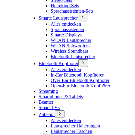
Stereo-Sets
Heimkino-Sets
Sprachassistenten-Sets
Smarte Lautsprecher
Alles entdecken
Sprachassistenten
Smarte Displays
WLAN Lautsprecher
WLAN Subwoofers
Wireless Soundbars
Bluetooth Lautsprecher
Bluetooth Kopfhörer
Alles entdecken
In-Ear Bluetooth Kopfhörer
Over-Ear Bluetooth Kopfhörer
Open-Ear Bluetooth Kopfhörer
Streaming
Smartphones & Tablets
Beamer
Smart-TVs
Zubehör
Alles entdecken
Lautsprecher Halterungen
Lautsprecher Taschen