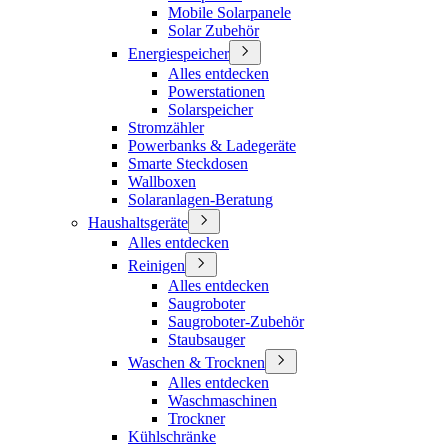
Mobile Solarpanele
Solar Zubehör
Energiespeicher
Alles entdecken
Powerstationen
Solarspeicher
Stromzähler
Powerbanks & Ladegeräte
Smarte Steckdosen
Wallboxen
Solaranlagen-Beratung
Haushaltsgeräte
Alles entdecken
Reinigen
Alles entdecken
Saugroboter
Saugroboter-Zubehör
Staubsauger
Waschen & Trocknen
Alles entdecken
Waschmaschinen
Trockner
Kühlschränke