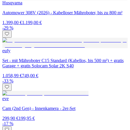
Husqvarna
Automower 308V (2026) - Kabelloser Mähroboter, bis zu 800 m²
1.399,00 €
1.199,00 €
-29 %
eufy
Set - mit Mähroboter C15 Standard (Kabellos, bis 500 m²) + gratis
Garage + gratis Solocam Solar 2K S40
1.058,99 €
749,00 €
-33 %
eve
Cam (2nd Gen) - Innenkamera - 2er-Set
299,90 €
199,95 €
-17 %