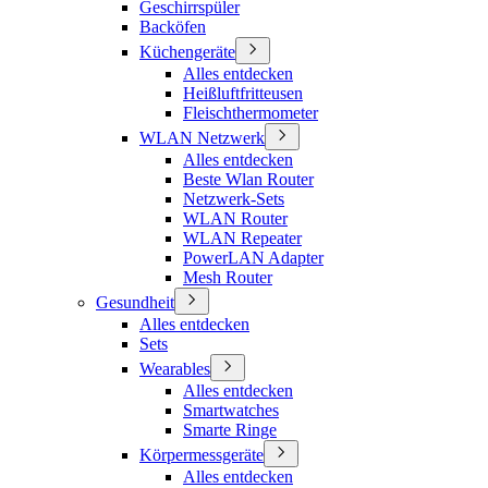
Geschirrspüler
Backöfen
Küchengeräte
Alles entdecken
Heißluftfritteusen
Fleischthermometer
WLAN Netzwerk
Alles entdecken
Beste Wlan Router
Netzwerk-Sets
WLAN Router
WLAN Repeater
PowerLAN Adapter
Mesh Router
Gesundheit
Alles entdecken
Sets
Wearables
Alles entdecken
Smartwatches
Smarte Ringe
Körpermessgeräte
Alles entdecken