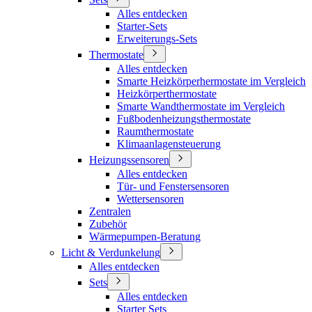
Alles entdecken
Starter-Sets
Erweiterungs-Sets
Thermostate
Alles entdecken
Smarte Heizkörperhermostate im Vergleich
Heizkörperthermostate
Smarte Wandthermostate im Vergleich
Fußbodenheizungsthermostate
Raumthermostate
Klimaanlagensteuerung
Heizungssensoren
Alles entdecken
Tür- und Fenstersensoren
Wettersensoren
Zentralen
Zubehör
Wärmepumpen-Beratung
Licht & Verdunkelung
Alles entdecken
Sets
Alles entdecken
Starter Sets