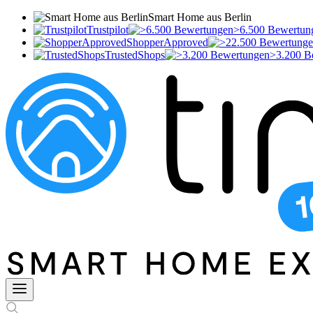
Smart Home aus Berlin
Trustpilot
>6.500 Bewertun
ShopperApproved
TrustedShops
>3.200 B