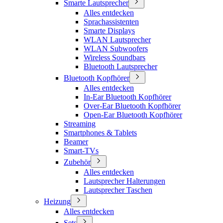
Smarte Lautsprecher
Alles entdecken
Sprachassistenten
Smarte Displays
WLAN Lautsprecher
WLAN Subwoofers
Wireless Soundbars
Bluetooth Lautsprecher
Bluetooth Kopfhörer
Alles entdecken
In-Ear Bluetooth Kopfhörer
Over-Ear Bluetooth Kopfhörer
Open-Ear Bluetooth Kopfhörer
Streaming
Smartphones & Tablets
Beamer
Smart-TVs
Zubehör
Alles entdecken
Lautsprecher Halterungen
Lautsprecher Taschen
Heizung
Alles entdecken
Sets