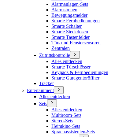
Alarmanlagen-Sets
Alarmsirenen
Bewegungsmelder
Smarte Fernbedienungen
Smarte Schalter
Smarte Steckdosen
Smarte Tastenfelder
Tür- und Fenstersensoren
Zentralen
Zutrittskontrolle
Alles entdecken
Smarte Türschlösser
Keypads & Fernbedienungen
Smarte Garagentoröffner
Tracker
Entertainment
Alles entdecken
Sets
Alles entdecken
Multiroom-Sets
Stereo-Sets
Heimkino-Sets
Sprachassistenten-Sets