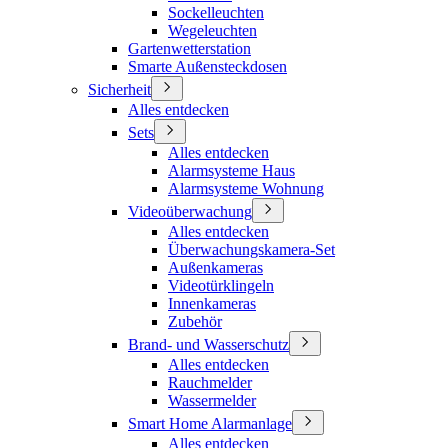
Sockelleuchten
Wegeleuchten
Gartenwetterstation
Smarte Außensteckdosen
Sicherheit
Alles entdecken
Sets
Alles entdecken
Alarmsysteme Haus
Alarmsysteme Wohnung
Videoüberwachung
Alles entdecken
Überwachungskamera-Set
Außenkameras
Videotürklingeln
Innenkameras
Zubehör
Brand- und Wasserschutz
Alles entdecken
Rauchmelder
Wassermelder
Smart Home Alarmanlage
Alles entdecken