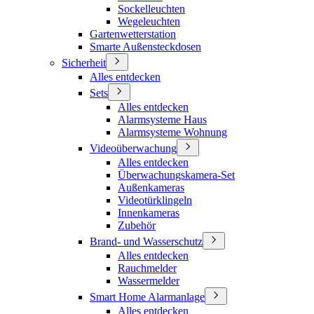
Sockelleuchten
Wegeleuchten
Gartenwetterstation
Smarte Außensteckdosen
Sicherheit
Alles entdecken
Sets
Alles entdecken
Alarmsysteme Haus
Alarmsysteme Wohnung
Videoüberwachung
Alles entdecken
Überwachungskamera-Set
Außenkameras
Videotürklingeln
Innenkameras
Zubehör
Brand- und Wasserschutz
Alles entdecken
Rauchmelder
Wassermelder
Smart Home Alarmanlage
Alles entdecken