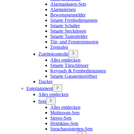
Alarmanlagen-Sets
Alarmsirenen
Bewegungsmelder
Smarte Fernbedienungen
Smarte Schalter
Smarte Steckdosen
Smarte Tastenfelder
Tür- und Fenstersensoren
Zentralen
Zutrittskontrolle
Alles entdecken
Smarte Türschlösser
Keypads & Fernbedienungen
Smarte Garagentoröffner
Tracker
Entertainment
Alles entdecken
Sets
Alles entdecken
Multiroom-Sets
Stereo-Sets
Heimkino-Sets
Sprachassistenten-Sets