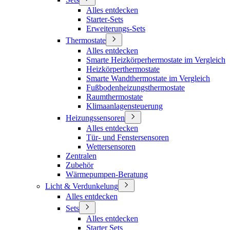
Alles entdecken
Starter-Sets
Erweiterungs-Sets
Thermostate
Alles entdecken
Smarte Heizkörperhermostate im Vergleich
Heizkörperthermostate
Smarte Wandthermostate im Vergleich
Fußbodenheizungsthermostate
Raumthermostate
Klimaanlagensteuerung
Heizungssensoren
Alles entdecken
Tür- und Fenstersensoren
Wettersensoren
Zentralen
Zubehör
Wärmepumpen-Beratung
Licht & Verdunkelung
Alles entdecken
Sets
Alles entdecken
Starter Sets