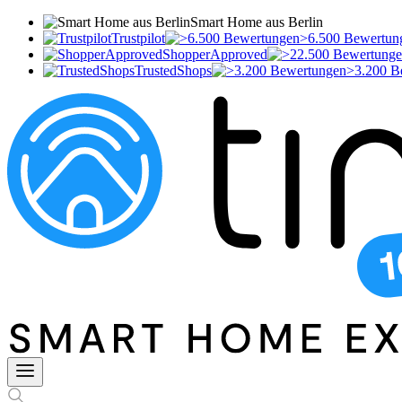
Smart Home aus Berlin
Trustpilot
>6.500 Bewertun
ShopperApproved
TrustedShops
>3.200 B