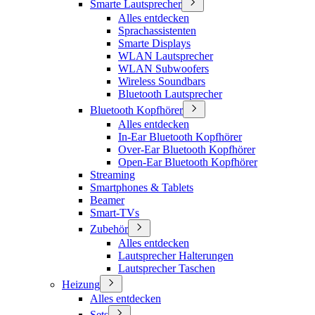
Smarte Lautsprecher
Alles entdecken
Sprachassistenten
Smarte Displays
WLAN Lautsprecher
WLAN Subwoofers
Wireless Soundbars
Bluetooth Lautsprecher
Bluetooth Kopfhörer
Alles entdecken
In-Ear Bluetooth Kopfhörer
Over-Ear Bluetooth Kopfhörer
Open-Ear Bluetooth Kopfhörer
Streaming
Smartphones & Tablets
Beamer
Smart-TVs
Zubehör
Alles entdecken
Lautsprecher Halterungen
Lautsprecher Taschen
Heizung
Alles entdecken
Sets