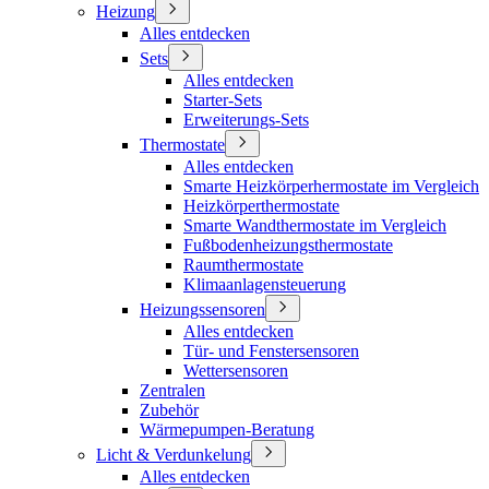
Heizung
Alles entdecken
Sets
Alles entdecken
Starter-Sets
Erweiterungs-Sets
Thermostate
Alles entdecken
Smarte Heizkörperhermostate im Vergleich
Heizkörperthermostate
Smarte Wandthermostate im Vergleich
Fußbodenheizungsthermostate
Raumthermostate
Klimaanlagensteuerung
Heizungssensoren
Alles entdecken
Tür- und Fenstersensoren
Wettersensoren
Zentralen
Zubehör
Wärmepumpen-Beratung
Licht & Verdunkelung
Alles entdecken