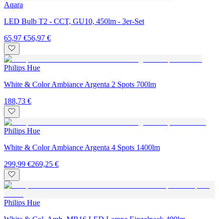
Aqara
LED Bulb T2 - CCT, GU10, 450lm - 3er-Set
65,97 €
56,97 €
Philips Hue
White & Color Ambiance Argenta 2 Spots 700lm
188,73 €
Philips Hue
White & Color Ambiance Argenta 4 Spots 1400lm
299,99 €
269,25 €
Philips Hue