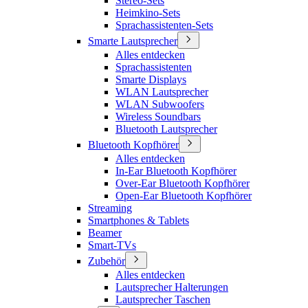
Stereo-Sets
Heimkino-Sets
Sprachassistenten-Sets
Smarte Lautsprecher
Alles entdecken
Sprachassistenten
Smarte Displays
WLAN Lautsprecher
WLAN Subwoofers
Wireless Soundbars
Bluetooth Lautsprecher
Bluetooth Kopfhörer
Alles entdecken
In-Ear Bluetooth Kopfhörer
Over-Ear Bluetooth Kopfhörer
Open-Ear Bluetooth Kopfhörer
Streaming
Smartphones & Tablets
Beamer
Smart-TVs
Zubehör
Alles entdecken
Lautsprecher Halterungen
Lautsprecher Taschen