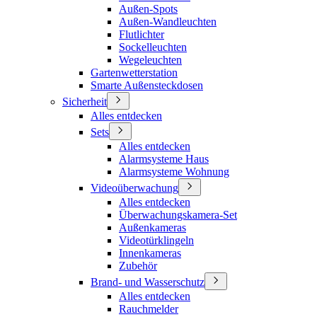
Außen-Spots
Außen-Wandleuchten
Flutlichter
Sockelleuchten
Wegeleuchten
Gartenwetterstation
Smarte Außensteckdosen
Sicherheit
Alles entdecken
Sets
Alles entdecken
Alarmsysteme Haus
Alarmsysteme Wohnung
Videoüberwachung
Alles entdecken
Überwachungskamera-Set
Außenkameras
Videotürklingeln
Innenkameras
Zubehör
Brand- und Wasserschutz
Alles entdecken
Rauchmelder