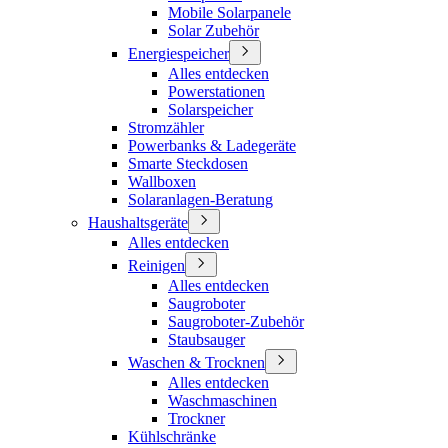
Mobile Solarpanele
Solar Zubehör
Energiespeicher
Alles entdecken
Powerstationen
Solarspeicher
Stromzähler
Powerbanks & Ladegeräte
Smarte Steckdosen
Wallboxen
Solaranlagen-Beratung
Haushaltsgeräte
Alles entdecken
Reinigen
Alles entdecken
Saugroboter
Saugroboter-Zubehör
Staubsauger
Waschen & Trocknen
Alles entdecken
Waschmaschinen
Trockner
Kühlschränke