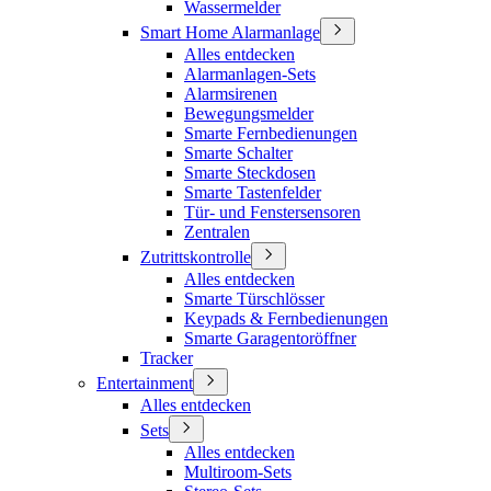
Wassermelder
Smart Home Alarmanlage
Alles entdecken
Alarmanlagen-Sets
Alarmsirenen
Bewegungsmelder
Smarte Fernbedienungen
Smarte Schalter
Smarte Steckdosen
Smarte Tastenfelder
Tür- und Fenstersensoren
Zentralen
Zutrittskontrolle
Alles entdecken
Smarte Türschlösser
Keypads & Fernbedienungen
Smarte Garagentoröffner
Tracker
Entertainment
Alles entdecken
Sets
Alles entdecken
Multiroom-Sets