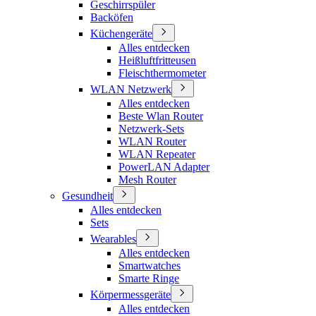
Geschirrspüler
Backöfen
Küchengeräte
Alles entdecken
Heißluftfritteusen
Fleischthermometer
WLAN Netzwerk
Alles entdecken
Beste Wlan Router
Netzwerk-Sets
WLAN Router
WLAN Repeater
PowerLAN Adapter
Mesh Router
Gesundheit
Alles entdecken
Sets
Wearables
Alles entdecken
Smartwatches
Smarte Ringe
Körpermessgeräte
Alles entdecken