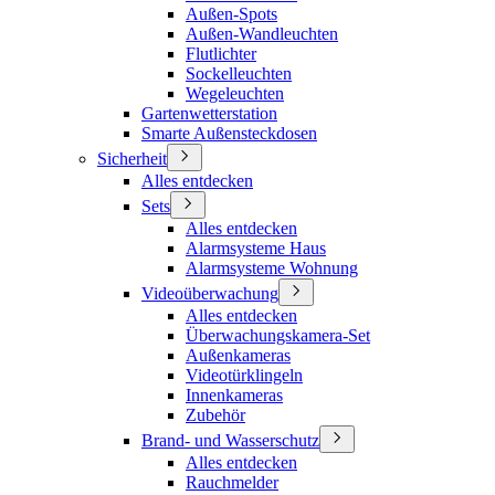
Außen-Spots
Außen-Wandleuchten
Flutlichter
Sockelleuchten
Wegeleuchten
Gartenwetterstation
Smarte Außensteckdosen
Sicherheit
Alles entdecken
Sets
Alles entdecken
Alarmsysteme Haus
Alarmsysteme Wohnung
Videoüberwachung
Alles entdecken
Überwachungskamera-Set
Außenkameras
Videotürklingeln
Innenkameras
Zubehör
Brand- und Wasserschutz
Alles entdecken
Rauchmelder