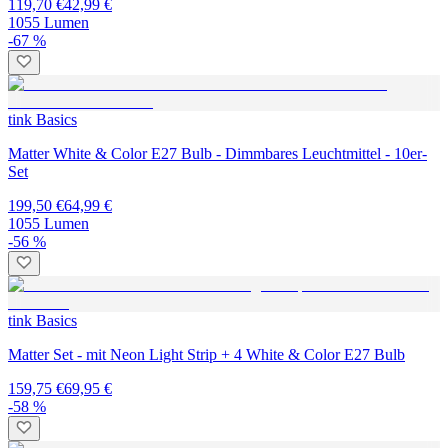
119,70 €
42,99 €
1055 Lumen
-67 %
tink Basics
Matter White & Color E27 Bulb - Dimmbares Leuchtmittel - 10er-
Set
199,50 €
64,99 €
1055 Lumen
-56 %
tink Basics
Matter Set - mit Neon Light Strip + 4 White & Color E27 Bulb
159,75 €
69,95 €
-58 %