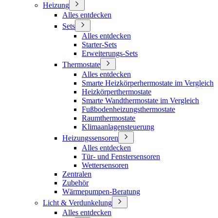
Heizung
Alles entdecken
Sets
Alles entdecken
Starter-Sets
Erweiterungs-Sets
Thermostate
Alles entdecken
Smarte Heizkörperhermostate im Vergleich
Heizkörperthermostate
Smarte Wandthermostate im Vergleich
Fußbodenheizungsthermostate
Raumthermostate
Klimaanlagensteuerung
Heizungssensoren
Alles entdecken
Tür- und Fenstersensoren
Wettersensoren
Zentralen
Zubehör
Wärmepumpen-Beratung
Licht & Verdunkelung
Alles entdecken