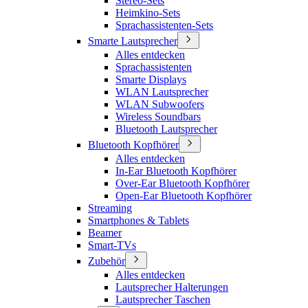
Stereo-Sets
Heimkino-Sets
Sprachassistenten-Sets
Smarte Lautsprecher
Alles entdecken
Sprachassistenten
Smarte Displays
WLAN Lautsprecher
WLAN Subwoofers
Wireless Soundbars
Bluetooth Lautsprecher
Bluetooth Kopfhörer
Alles entdecken
In-Ear Bluetooth Kopfhörer
Over-Ear Bluetooth Kopfhörer
Open-Ear Bluetooth Kopfhörer
Streaming
Smartphones & Tablets
Beamer
Smart-TVs
Zubehör
Alles entdecken
Lautsprecher Halterungen
Lautsprecher Taschen