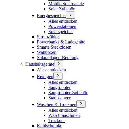
Mobile Solarpanele
Solar Zubehör
Energiespeicher
Alles entdecken
Powerstationen
Solarspeicher
Stromzähler
Powerbanks & Ladegeräte
Smarte Steckdosen
Wallboxen
Solaranlagen-Beratung
Haushaltsgeräte
Alles entdecken
Reinigen
Alles entdecken
Saugroboter
Saugroboter-Zubehör
Staubsauger
Waschen & Trocknen
Alles entdecken
Waschmaschinen
Trockner
Kühlschränke