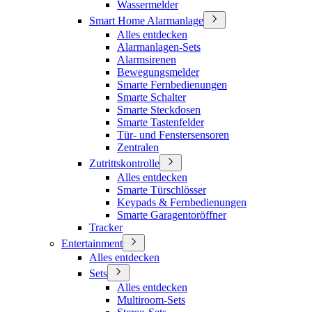
Wassermelder
Smart Home Alarmanlage
Alles entdecken
Alarmanlagen-Sets
Alarmsirenen
Bewegungsmelder
Smarte Fernbedienungen
Smarte Schalter
Smarte Steckdosen
Smarte Tastenfelder
Tür- und Fenstersensoren
Zentralen
Zutrittskontrolle
Alles entdecken
Smarte Türschlösser
Keypads & Fernbedienungen
Smarte Garagentoröffner
Tracker
Entertainment
Alles entdecken
Sets
Alles entdecken
Multiroom-Sets