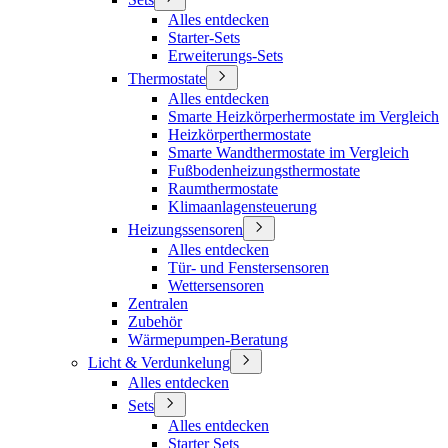
Alles entdecken
Starter-Sets
Erweiterungs-Sets
Thermostate
Alles entdecken
Smarte Heizkörperhermostate im Vergleich
Heizkörperthermostate
Smarte Wandthermostate im Vergleich
Fußbodenheizungsthermostate
Raumthermostate
Klimaanlagensteuerung
Heizungssensoren
Alles entdecken
Tür- und Fenstersensoren
Wettersensoren
Zentralen
Zubehör
Wärmepumpen-Beratung
Licht & Verdunkelung
Alles entdecken
Sets
Alles entdecken
Starter Sets