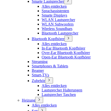
Smarte Lautsprecher
Alles entdecken
Sprachassistenten
Smarte Displays
WLAN Lautsprecher
WLAN Subwoofers
Wireless Soundbars
Bluetooth Lautsprecher
Bluetooth Kopfhörer
Alles entdecken
In-Ear Bluetooth Kopfhörer
Over-Ear Bluetooth Kopfhörer
Open-Ear Bluetooth Kopfhörer
Streaming
Smartphones & Tablets
Beamer
Smart-TVs
Zubehör
Alles entdecken
Lautsprecher Halterungen
Lautsprecher Taschen
Heizung
Alles entdecken
Sets