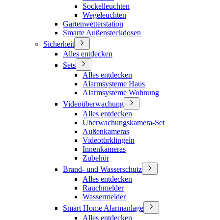
Sockelleuchten
Wegeleuchten
Gartenwetterstation
Smarte Außensteckdosen
Sicherheit
Alles entdecken
Sets
Alles entdecken
Alarmsysteme Haus
Alarmsysteme Wohnung
Videoüberwachung
Alles entdecken
Überwachungskamera-Set
Außenkameras
Videotürklingeln
Innenkameras
Zubehör
Brand- und Wasserschutz
Alles entdecken
Rauchmelder
Wassermelder
Smart Home Alarmanlage
Alles entdecken