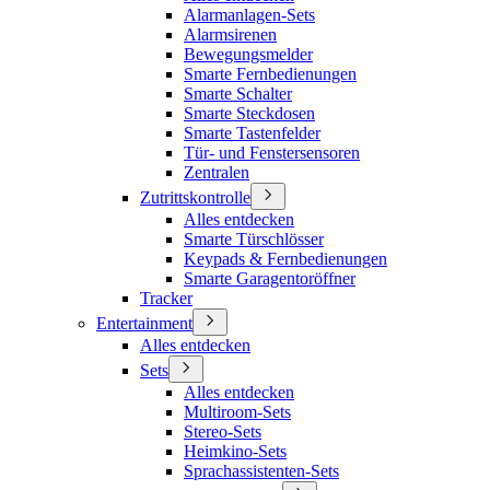
Alarmanlagen-Sets
Alarmsirenen
Bewegungsmelder
Smarte Fernbedienungen
Smarte Schalter
Smarte Steckdosen
Smarte Tastenfelder
Tür- und Fenstersensoren
Zentralen
Zutrittskontrolle
Alles entdecken
Smarte Türschlösser
Keypads & Fernbedienungen
Smarte Garagentoröffner
Tracker
Entertainment
Alles entdecken
Sets
Alles entdecken
Multiroom-Sets
Stereo-Sets
Heimkino-Sets
Sprachassistenten-Sets