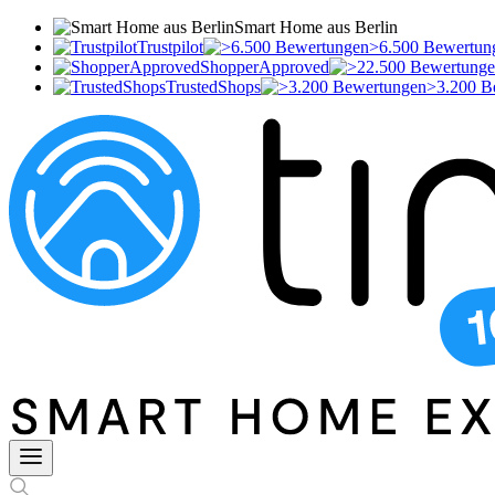
Smart Home aus Berlin
Trustpilot
>6.500 Bewertun
ShopperApproved
TrustedShops
>3.200 B