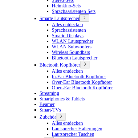
Stereo-Sets
Heimkino-Sets
Sprachassistenten-Sets
Smarte Lautsprecher
Alles entdecken
Sprachassistenten
Smarte Displays
WLAN Lautsprecher
WLAN Subwoofers
Wireless Soundbars
Bluetooth Lautsprecher
Bluetooth Kopfhörer
Alles entdecken
In-Ear Bluetooth Kopfhörer
Over-Ear Bluetooth Kopfhörer
Open-Ear Bluetooth Kopfhörer
Streaming
Smartphones & Tablets
Beamer
Smart-TVs
Zubehör
Alles entdecken
Lautsprecher Halterungen
Lautsprecher Taschen