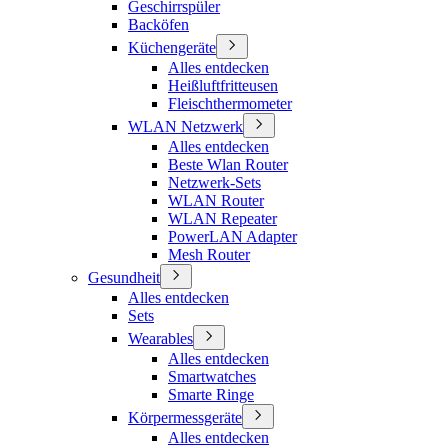
Geschirrspüler
Backöfen
Küchengeräte
Alles entdecken
Heißluftfritteusen
Fleischthermometer
WLAN Netzwerk
Alles entdecken
Beste Wlan Router
Netzwerk-Sets
WLAN Router
WLAN Repeater
PowerLAN Adapter
Mesh Router
Gesundheit
Alles entdecken
Sets
Wearables
Alles entdecken
Smartwatches
Smarte Ringe
Körpermessgeräte
Alles entdecken