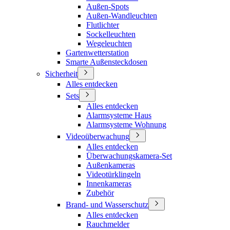
Außen-Spots
Außen-Wandleuchten
Flutlichter
Sockelleuchten
Wegeleuchten
Gartenwetterstation
Smarte Außensteckdosen
Sicherheit
Alles entdecken
Sets
Alles entdecken
Alarmsysteme Haus
Alarmsysteme Wohnung
Videoüberwachung
Alles entdecken
Überwachungskamera-Set
Außenkameras
Videotürklingeln
Innenkameras
Zubehör
Brand- und Wasserschutz
Alles entdecken
Rauchmelder