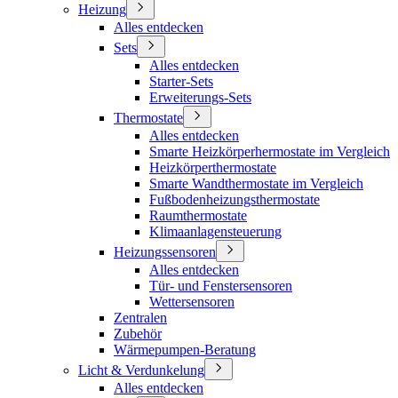
Heizung
Alles entdecken
Sets
Alles entdecken
Starter-Sets
Erweiterungs-Sets
Thermostate
Alles entdecken
Smarte Heizkörperhermostate im Vergleich
Heizkörperthermostate
Smarte Wandthermostate im Vergleich
Fußbodenheizungsthermostate
Raumthermostate
Klimaanlagensteuerung
Heizungssensoren
Alles entdecken
Tür- und Fenstersensoren
Wettersensoren
Zentralen
Zubehör
Wärmepumpen-Beratung
Licht & Verdunkelung
Alles entdecken