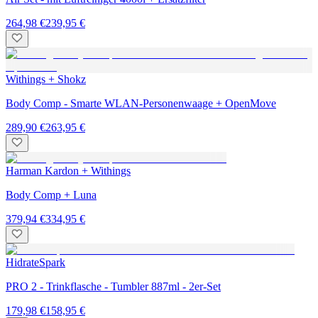
264,98 €
239,95 €
Withings + Shokz
Body Comp - Smarte WLAN-Personenwaage + OpenMove
289,90 €
263,95 €
Harman Kardon + Withings
Body Comp + Luna
379,94 €
334,95 €
HidrateSpark
PRO 2 - Trinkflasche - Tumbler 887ml - 2er-Set
179,98 €
158,95 €