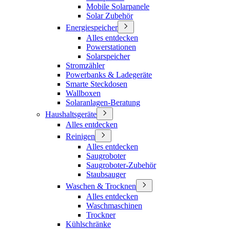
Mobile Solarpanele
Solar Zubehör
Energiespeicher
Alles entdecken
Powerstationen
Solarspeicher
Stromzähler
Powerbanks & Ladegeräte
Smarte Steckdosen
Wallboxen
Solaranlagen-Beratung
Haushaltsgeräte
Alles entdecken
Reinigen
Alles entdecken
Saugroboter
Saugroboter-Zubehör
Staubsauger
Waschen & Trocknen
Alles entdecken
Waschmaschinen
Trockner
Kühlschränke