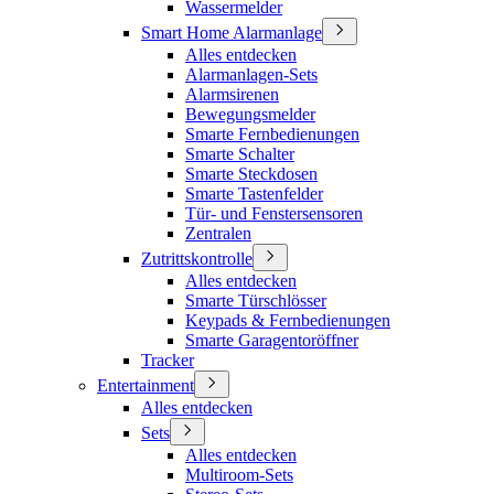
Wassermelder
Smart Home Alarmanlage
Alles entdecken
Alarmanlagen-Sets
Alarmsirenen
Bewegungsmelder
Smarte Fernbedienungen
Smarte Schalter
Smarte Steckdosen
Smarte Tastenfelder
Tür- und Fenstersensoren
Zentralen
Zutrittskontrolle
Alles entdecken
Smarte Türschlösser
Keypads & Fernbedienungen
Smarte Garagentoröffner
Tracker
Entertainment
Alles entdecken
Sets
Alles entdecken
Multiroom-Sets