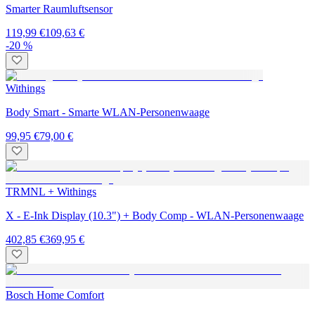
Smarter Raumluftsensor
119,99 €
109,63 €
-20 %
Withings
Body Smart - Smarte WLAN-Personenwaage
99,95 €
79,00 €
TRMNL + Withings
X - E-Ink Display (10.3") + Body Comp - WLAN-Personenwaage
402,85 €
369,95 €
Bosch Home Comfort