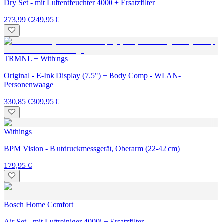
Dry Set - mit Luftentfeuchter 4000 + Ersatzfilter
273,99 €
249,95 €
TRMNL + Withings
Original - E-Ink Display (7.5") + Body Comp - WLAN-
Personenwaage
330,85 €
309,95 €
Withings
BPM Vision - Blutdruckmessgerät, Oberarm (22-42 cm)
179,95 €
Bosch Home Comfort
Air Set - mit Luftreiniger 4000i + Ersatzfilter