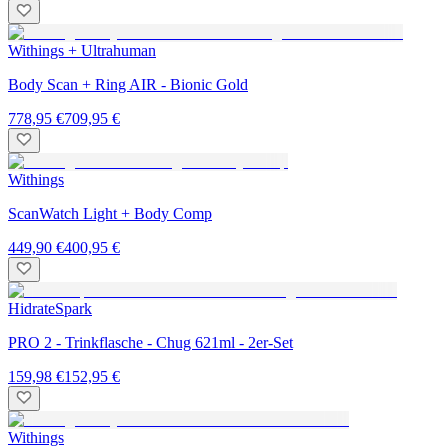
Withings + Ultrahuman
Body Scan + Ring AIR - Bionic Gold
778,95 €
709,95 €
Withings
ScanWatch Light + Body Comp
449,90 €
400,95 €
HidrateSpark
PRO 2 - Trinkflasche - Chug 621ml - 2er-Set
159,98 €
152,95 €
Withings