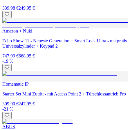
339,98 €
249,95 €
Amazon + Nuki
Echo Show 11 - Neueste Generation + Smart Lock Ultra - mit gratis
Universalzylinder + Keypad 2
747,99 €
668,95 €
-19 %
Homematic IP
Starter Set Mini Zutritt - mit Access Point 2 + Türschlossantrieb Pro
309,90 €
247,95 €
-21 %
ABUS