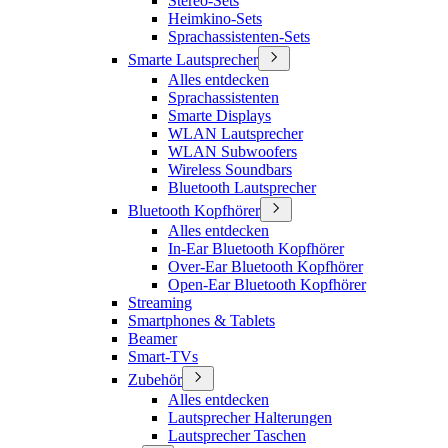
Stereo-Sets
Heimkino-Sets
Sprachassistenten-Sets
Smarte Lautsprecher
Alles entdecken
Sprachassistenten
Smarte Displays
WLAN Lautsprecher
WLAN Subwoofers
Wireless Soundbars
Bluetooth Lautsprecher
Bluetooth Kopfhörer
Alles entdecken
In-Ear Bluetooth Kopfhörer
Over-Ear Bluetooth Kopfhörer
Open-Ear Bluetooth Kopfhörer
Streaming
Smartphones & Tablets
Beamer
Smart-TVs
Zubehör
Alles entdecken
Lautsprecher Halterungen
Lautsprecher Taschen