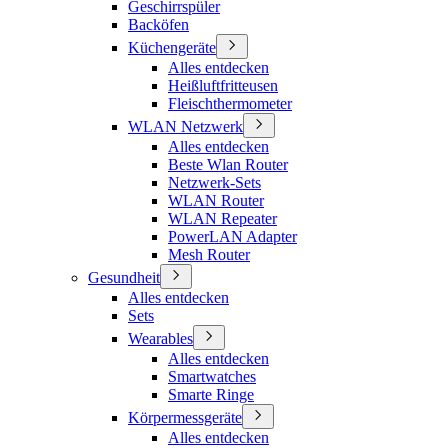
Geschirrspüler
Backöfen
Küchengeräte
Alles entdecken
Heißluftfritteusen
Fleischthermometer
WLAN Netzwerk
Alles entdecken
Beste Wlan Router
Netzwerk-Sets
WLAN Router
WLAN Repeater
PowerLAN Adapter
Mesh Router
Gesundheit
Alles entdecken
Sets
Wearables
Alles entdecken
Smartwatches
Smarte Ringe
Körpermessgeräte
Alles entdecken