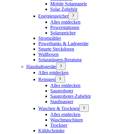
Mobile Solarpanele
Solar Zubehör
Energiespeicher
Alles entdecken
Powerstationen
Solarspeicher
Stromzähler
Powerbanks & Ladegeräte
Smarte Steckdosen
Wallboxen
Solaranlagen-Beratung
Haushaltsgeräte
Alles entdecken
Reinigen
Alles entdecken
Saugroboter
Saugroboter-Zubehör
Staubsauger
Waschen & Trocknen
Alles entdecken
Waschmaschinen
Trockner
Kühlschränke