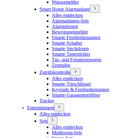
Wassermelder
Smart Home Alarmanlage
Alles entdecken
Alarmanlagen-Sets
Alarmsirenen
Bewegungsmelder
Smarte Fernbedienungen
Smarte Schalter
Smarte Steckdosen
Smarte Tastenfelder
Tür- und Fenstersensoren
Zentralen
Zutrittskontrolle
Alles entdecken
Smarte Türschlösser
Keypads & Fernbedienungen
Smarte Garagentoröffner
Tracker
Entertainment
Alles entdecken
Sets
Alles entdecken
Multiroom-Sets