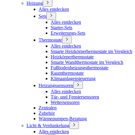
Heizung
Alles entdecken
Sets
Alles entdecken
Starter-Sets
Erweiterungs-Sets
Thermostate
Alles entdecken
Smarte Heizkörperhermostate im Vergleich
Heizkörperthermostate
Smarte Wandthermostate im Vergleich
Fußbodenheizungsthermostate
Raumthermostate
Klimaanlagensteuerung
Heizungssensoren
Alles entdecken
Tür- und Fenstersensoren
Wettersensoren
Zentralen
Zubehör
Wärmepumpen-Beratung
Licht & Verdunkelung
Alles entdecken