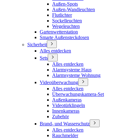
Außen-Spots
Außen-Wandleuchten
Flutlichter
Sockelleuchten
Wegeleuchten
Gartenwetterstation
Smarte Außensteckdosen
Sicherheit
Alles entdecken
Sets
Alles entdecken
Alarmsysteme Haus
Alarmsysteme Wohnung
Videoüberwachung
Alles entdecken
Überwachungskamera-Set
Außenkameras
Videotürklingeln
Innenkameras
Zubehör
Brand- und Wasserschutz
Alles entdecken
Rauchmelder