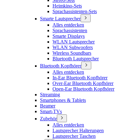
Stereo-Sets
Heimkino-Sets
Sprachassistenten-Sets
Smarte Lautsprecher
Alles entdecken
Sprachassistenten
Smarte Displays
WLAN Lautsprecher
WLAN Subwoofers
Wireless Soundbars
Bluetooth Lautsprecher
Bluetooth Kopfhörer
Alles entdecken
In-Ear Bluetooth Kopfhörer
Over-Ear Bluetooth Kopfhörer
Open-Ear Bluetooth Kopfhörer
Streaming
Smartphones & Tablets
Beamer
Smart-TVs
Zubehör
Alles entdecken
Lautsprecher Halterungen
Lautsprecher Taschen