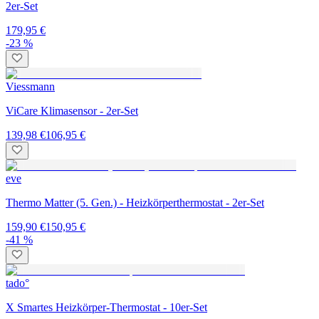
2er-Set
179,95 €
-23 %
Viessmann
ViCare Klimasensor - 2er-Set
139,98 €
106,95 €
eve
Thermo Matter (5. Gen.) - Heizkörperthermostat - 2er-Set
159,90 €
150,95 €
-41 %
tado°
X Smartes Heizkörper-Thermostat - 10er-Set