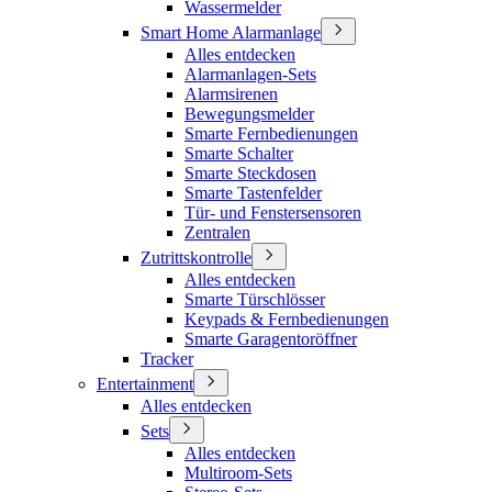
Wassermelder
Smart Home Alarmanlage
Alles entdecken
Alarmanlagen-Sets
Alarmsirenen
Bewegungsmelder
Smarte Fernbedienungen
Smarte Schalter
Smarte Steckdosen
Smarte Tastenfelder
Tür- und Fenstersensoren
Zentralen
Zutrittskontrolle
Alles entdecken
Smarte Türschlösser
Keypads & Fernbedienungen
Smarte Garagentoröffner
Tracker
Entertainment
Alles entdecken
Sets
Alles entdecken
Multiroom-Sets