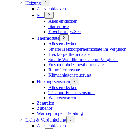
Heizung
Alles entdecken
Sets
Alles entdecken
Starter-Sets
Erweiterungs-Sets
Thermostate
Alles entdecken
Smarte Heizkörperhermostate im Vergleich
Heizkörperthermostate
Smarte Wandthermostate im Vergleich
Fußbodenheizungsthermostate
Raumthermostate
Klimaanlagensteuerung
Heizungssensoren
Alles entdecken
Tür- und Fenstersensoren
Wettersensoren
Zentralen
Zubehör
Wärmepumpen-Beratung
Licht & Verdunkelung
Alles entdecken