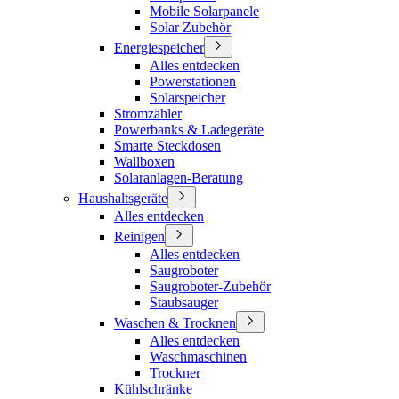
Mobile Solarpanele
Solar Zubehör
Energiespeicher
Alles entdecken
Powerstationen
Solarspeicher
Stromzähler
Powerbanks & Ladegeräte
Smarte Steckdosen
Wallboxen
Solaranlagen-Beratung
Haushaltsgeräte
Alles entdecken
Reinigen
Alles entdecken
Saugroboter
Saugroboter-Zubehör
Staubsauger
Waschen & Trocknen
Alles entdecken
Waschmaschinen
Trockner
Kühlschränke