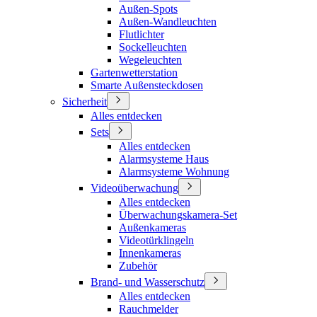
Außen-Spots
Außen-Wandleuchten
Flutlichter
Sockelleuchten
Wegeleuchten
Gartenwetterstation
Smarte Außensteckdosen
Sicherheit
Alles entdecken
Sets
Alles entdecken
Alarmsysteme Haus
Alarmsysteme Wohnung
Videoüberwachung
Alles entdecken
Überwachungskamera-Set
Außenkameras
Videotürklingeln
Innenkameras
Zubehör
Brand- und Wasserschutz
Alles entdecken
Rauchmelder