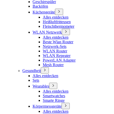
Geschirrspüler
Backöfen
Küchengeräte
Alles entdecken
Heißluftfritteusen
Fleischthermometer
WLAN Netzwerk
Alles entdecken
Beste Wlan Router
Netzwerk-Sets
WLAN Router
WLAN Repeater
PowerLAN Adapter
Mesh Router
Gesundheit
Alles entdecken
Sets
Wearables
Alles entdecken
Smartwatches
Smarte Ringe
Körpermessgeräte
Alles entdecken