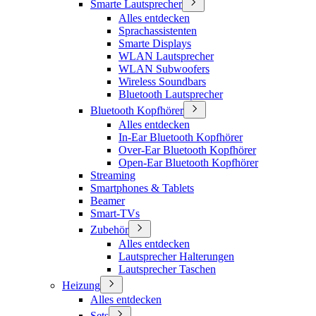
Smarte Lautsprecher
Alles entdecken
Sprachassistenten
Smarte Displays
WLAN Lautsprecher
WLAN Subwoofers
Wireless Soundbars
Bluetooth Lautsprecher
Bluetooth Kopfhörer
Alles entdecken
In-Ear Bluetooth Kopfhörer
Over-Ear Bluetooth Kopfhörer
Open-Ear Bluetooth Kopfhörer
Streaming
Smartphones & Tablets
Beamer
Smart-TVs
Zubehör
Alles entdecken
Lautsprecher Halterungen
Lautsprecher Taschen
Heizung
Alles entdecken
Sets