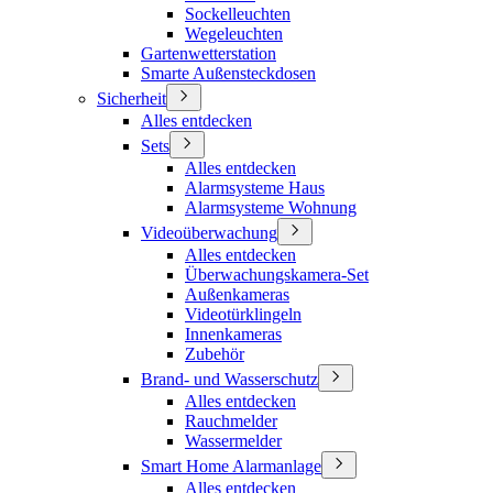
Sockelleuchten
Wegeleuchten
Gartenwetterstation
Smarte Außensteckdosen
Sicherheit
Alles entdecken
Sets
Alles entdecken
Alarmsysteme Haus
Alarmsysteme Wohnung
Videoüberwachung
Alles entdecken
Überwachungskamera-Set
Außenkameras
Videotürklingeln
Innenkameras
Zubehör
Brand- und Wasserschutz
Alles entdecken
Rauchmelder
Wassermelder
Smart Home Alarmanlage
Alles entdecken