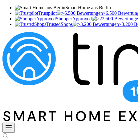
Smart Home aus Berlin
Trustpilot
>6.500 Bewertun
ShopperApproved
TrustedShops
>3.200 B