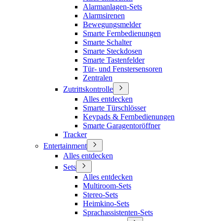
Alarmanlagen-Sets
Alarmsirenen
Bewegungsmelder
Smarte Fernbedienungen
Smarte Schalter
Smarte Steckdosen
Smarte Tastenfelder
Tür- und Fenstersensoren
Zentralen
Zutrittskontrolle
Alles entdecken
Smarte Türschlösser
Keypads & Fernbedienungen
Smarte Garagentoröffner
Tracker
Entertainment
Alles entdecken
Sets
Alles entdecken
Multiroom-Sets
Stereo-Sets
Heimkino-Sets
Sprachassistenten-Sets