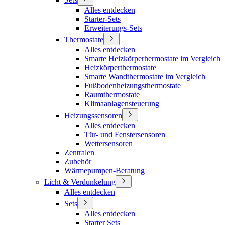
Alles entdecken
Starter-Sets
Erweiterungs-Sets
Thermostate
Alles entdecken
Smarte Heizkörperhermostate im Vergleich
Heizkörperthermostate
Smarte Wandthermostate im Vergleich
Fußbodenheizungsthermostate
Raumthermostate
Klimaanlagensteuerung
Heizungssensoren
Alles entdecken
Tür- und Fenstersensoren
Wettersensoren
Zentralen
Zubehör
Wärmepumpen-Beratung
Licht & Verdunkelung
Alles entdecken
Sets
Alles entdecken
Starter Sets